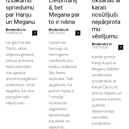
izsakāmu
Lielbritānij
tikšanās ar
spriedumu
ā, bet
karali
par Hariju
Megana par
nosūtījuši
un Meganu
to ir nikna
nepārprota
mu
Brivbridis.lv
-
Brivbridis.lv
-
05/08/2026
24/07/2026
0
0
vēstījumu
Lai gan karalis
Saseksas
Brivbridis.lv
-
12/07/2026
0
Čārlzs vēlas
hercogs un
izlīgumu ģimenē,
hercogiene
Kamēr princis
Velsas princese
saņēmuši asu
Harijs kopā ar
Keita joprojām
kritiku raidījumā
Meganu Mārklu
nav gatava
Sky News
un bērniem
aizmirst pagātnes
Australia. Tiek
privāti tikās ar
notikumus. Avoti
apgalvots, ka
karali Čārlzu III,
apgalvo, ka viņa
princis Harijs ir
princis Viljams un
joprojām izjūt
"izmisīgi"
princese Ketrīna
sāpes par...
noskaņots
publiski
atgriezties
demonstrēja
Apvienotajā
vienotību.
Karalistē un
Karaliskās...
atjaunot...