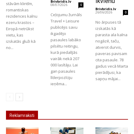
ikvienu
Brivbridis.lv
-
stāvām klintīm,
08/07/2026
0
Brivbridis.lv
-
romantiskas
26/06/2026
0
Ceļojumu žurnāls
rezidences kalnu
Travel + Leisure
No ārpuses tā
ezeru krastos –
publicējis savu
izskatās kā
Eiropā netrūkst
ikgadējo
parasta ala kalna
vietu, kas
pasaules labāko
nogāzē, taču,
izskatās gluži kā
pilsētu reitingu,
atverot durvis,
no...
kurā piedalījās
paveras pavisam
vairāk nekā 207
cita pasaule. 78
000 lasītāju. Lai
gadus vecā Marta
gan pasaules
pierādījusi, ka
līderpozīciju
sapņu mājai...
ieņēma...
Reklamraksti