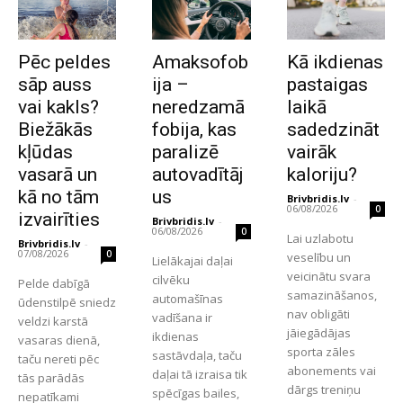
Pēc peldes
Amaksofob
Kā ikdienas
sāp auss
ija –
pastaigas
vai kakls?
neredzamā
laikā
Biežākās
fobija, kas
sadedzināt
kļūdas
paralizē
vairāk
vasarā un
autovadītāj
kaloriju?
kā no tām
us
Brivbridis.lv
-
06/08/2026
0
izvairīties
Brivbridis.lv
-
06/08/2026
0
Lai uzlabotu
Brivbridis.lv
-
07/08/2026
0
veselību un
Lielākajai daļai
veicinātu svara
cilvēku
Pelde dabīgā
samazināšanos,
automašīnas
ūdenstilpē sniedz
nav obligāti
vadīšana ir
veldzi karstā
jāiegādājas
ikdienas
vasaras dienā,
sporta zāles
sastāvdaļa, taču
taču nereti pēc
abonements vai
daļai tā izraisa tik
tās parādās
dārgs treniņu
spēcīgas bailes,
nepatīkami