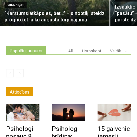
LAIKA ZIŅAS
Izsauktie
“Karstums atkāpsies, bet…” – sinoptiķi steidz
“pasātu” 
prognozēt laiku augusta turpinājumā
pārsteidz
Populāri jaunumi
All
Horoskopi
Vairāk
Attiecības
Psihologi
Psihologi
15 galvenie
nosauc 8
brīdina:
iemesli,