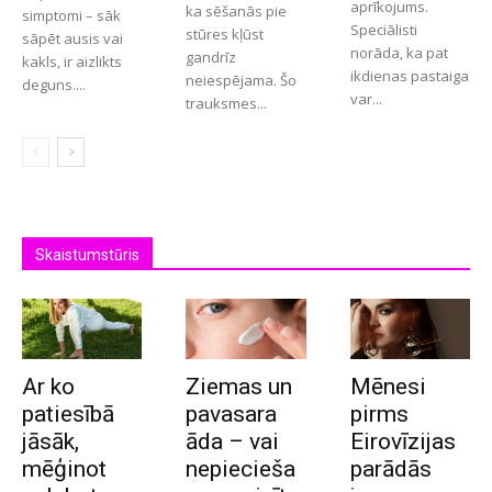
aprīkojums.
ka sēšanās pie
simptomi – sāk
Speciālisti
stūres kļūst
sāpēt ausis vai
norāda, ka pat
gandrīz
kakls, ir aizlikts
ikdienas pastaiga
neiespējama. Šo
deguns....
var...
trauksmes...
Skaistumstūris
Ar ko
Ziemas un
Mēnesi
patiesībā
pavasara
pirms
jāsāk,
āda – vai
Eirovīzijas
mēģinot
nepiecieša
parādās