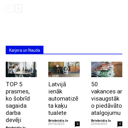
Karjera un Nauda
TOP 5
Latvijā
50
prasmes,
ienāk
vakances ar
ko šobrīd
automatizē
visaugstāk
sagaida
ta kaķu
o piedāvāto
darba
tualete
atalgojumu
devēji
Brivbridis.lv
-
Brivbridis.lv
-
09/10/2025
03/04/2025
0
0
Brivbridis.lv
-