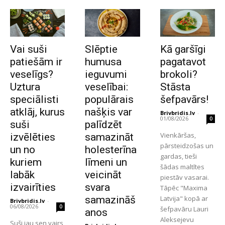
Vai suši
Slēptie
Kā garšīgi
patiešām ir
humusa
pagatavot
veselīgs?
ieguvumi
brokoli?
Uztura
veselībai:
Stāsta
speciālisti
populārais
šefpavārs!
atklāj, kurus
našķis var
Brivbridis.lv
-
01/08/2026
0
suši
palīdzēt
Vienkāršas,
izvēlēties
samazināt
pārsteidzošas un
un no
holesterīna
gardas, tieši
kuriem
līmeni un
šādas maltītes
labāk
veicināt
piestāv vasarai.
izvairīties
svara
Tāpēc "Maxima
samazināš
Latvija" kopā ar
Brivbridis.lv
-
06/08/2026
0
šefpavāru Lauri
anos
Aleksejevu
Suši jau sen vairs