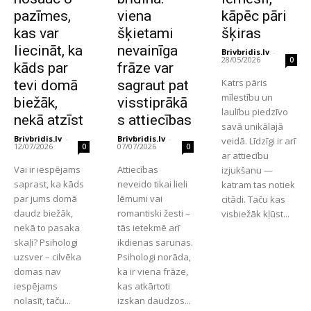
pazīmes,
viena
kāpēc pāri
kas var
šķietami
šķiras
liecināt, ka
nevainīga
Brivbridis.lv
-
28/05/2026
0
kāds par
frāze var
Katrs pāris
tevi domā
sagraut pat
mīlestību un
biežāk,
visstiprākā
laulību piedzīvo
nekā atzīst
s attiecības
savā unikālajā
Brivbridis.lv
-
Brivbridis.lv
-
veidā. Līdzīgi ir arī
12/07/2026
07/07/2026
0
0
ar attiecību
Vai ir iespējams
Attiecības
izjukšanu —
saprast, ka kāds
neveido tikai lieli
katram tas notiek
par jums domā
lēmumi vai
citādi. Taču kas
daudz biežāk,
romantiski žesti –
visbiežāk kļūst...
nekā to pasaka
tās ietekmē arī
skaļi? Psihologi
ikdienas sarunas.
uzsver – cilvēka
Psihologi norāda,
domas nav
ka ir viena frāze,
iespējams
kas atkārtoti
nolasīt, taču...
izskan daudzos...