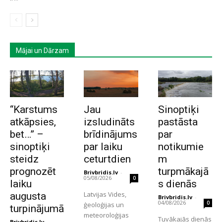
Mājai un Dārzam
“Karstums
Jau
Sinoptiķi
atkāpsies,
izsludināts
pastāsta
bet…” –
brīdinājums
par
sinoptiķi
par laiku
notikumie
steidz
ceturtdien
m
prognozēt
turpmākajā
Brivbridis.lv
-
05/08/2026
0
laiku
s dienās
Latvijas Vides,
augusta
Brivbridis.lv
-
04/08/2026
0
ģeoloģijas un
turpinājumā
meteoroloģijas
Tuvākajās dienās
Brivbridis.lv
-