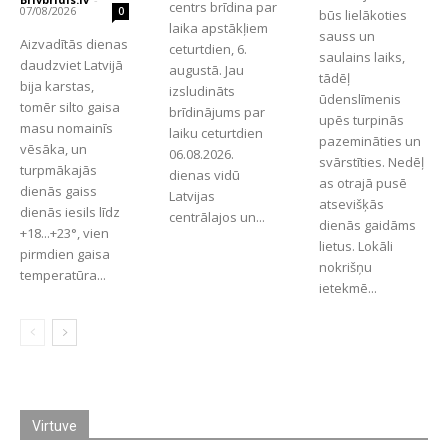
centrs brīdina par
07/08/2026
0
būs lielākoties
laika apstākļiem
sauss un
Aizvadītās dienas
ceturtdien, 6.
saulains laiks,
daudzviet Latvijā
augustā. Jau
tādēļ
bija karstas,
izsludināts
ūdenslīmenis
tomēr silto gaisa
brīdinājums par
upēs turpinās
masu nomainīs
laiku ceturtdien
pazemināties un
vēsāka, un
06.08.2026.
svārstīties. Nedēļ
turpmākajās
dienas vidū
as otrajā pusē
dienās gaiss
Latvijas
atsevišķās
dienās iesils līdz
centrālajos un...
dienās gaidāms
+18...+23°, vien
lietus. Lokāli
pirmdien gaisa
nokrišņu
temperatūra...
ietekmē...
Virtuve