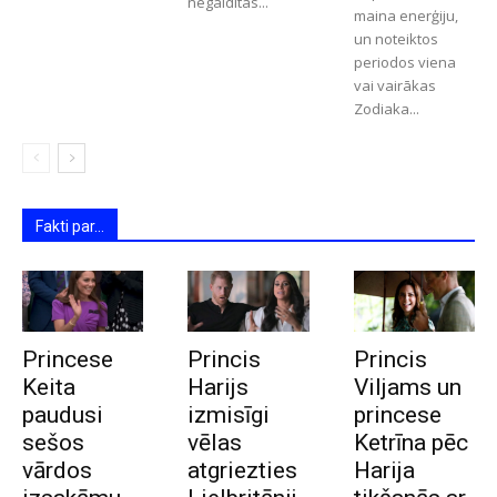
negaidītas...
maina enerģiju,
un noteiktos
periodos viena
vai vairākas
Zodiaka...
Fakti par...
Princese
Princis
Princis
Keita
Harijs
Viljams un
paudusi
izmisīgi
princese
sešos
vēlas
Ketrīna pēc
vārdos
atgriezties
Harija