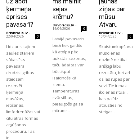
uzlabot
ms mainīt
jaunas
ķermeņa
sejas
ziņas par
aprises
krēmu?
mūsu
pavasarī?
Atvaru
Brivbridis.lv
-
16/04/2026
0
Brivbridis.lv
-
Brivbridis.lv
-
22/04/2026
10/04/2026
0
0
Latvijā pavasaris
bieži tiek gaidīts
Līdz ar siltajiem
Skaistumkopšana
kā atelpa pēc
saules stariem
mūsdienās
aukstās sezonas,
sākas īsts
nozīmē ne tikai
taču ādai tas var
pavasara
ārišķīgi labu
būt tikpat
drudzis: gribas
rezultātu, bet arī
izaicinošs kā
steidzami
dziļas rūpes par
ziema.
rezervēt
sevi. Tie ir mazi
Temperatūras
ķermeņa
ikdienas rituāli,
svārstības,
masāžas,
kas palīdz
pieaugošs gaisa
ietīšanās,
atpūsties no
mitrums...
limfodrenāžas vai
steigas...
citu ātrās formas
atgūšanas
procedūru. Tas
ir...