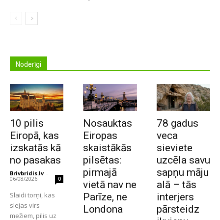
Noderīgi
10 pilis
Nosauktas
78 gadus
Eiropā, kas
Eiropas
veca
izskatās kā
skaistākās
sieviete
no pasakas
pilsētas:
uzcēla savu
pirmajā
sapņu māju
Brivbridis.lv
-
06/08/2026
0
vietā nav ne
alā – tās
Slaidi torņi, kas
Parīze, ne
interjers
slejas virs
Londona
pārsteidz
mežiem, pilis uz