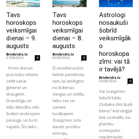
Tavs
Tavs
Astrologi
horoskops
horoskops
nosaukuši
veiksmīgai
veiksmīgai
šobrīd
dienai – 9.
dienai – 8.
veiksmīgāk
augusts
augusts
o
horoskopa
Brivbridis.lv
-
Brivbridis.lv
-
07/08/2026
06/08/2026
0
0
zīmi: vai tā
Pirmo dienas
Šī sestdiena būs
ir tavējā?
pusi būtu vēlams
lieliski piemērota
Brivbridis.lv
-
veltīt savai
tam, lai atslēgtos
06/08/2026
0
ģimenei un
no ikdienas
Vai zvaigznes
draugiem.
steigas un veltītu
šobrīd kādu
Draudzīgu un
laiku sev un
Zodiaka zīmi īpaši
mīļu attiecību stils
saviem
lutina? Astroloģijā
šodien ievērojami
tuvākajiem.
tiek uzskatīts, ka
pieaugs, un tu to
Zvaigznes sola
planētu
sajutīsi. Šis laiks...
daudz pozitīvu
izvietojums
emociju,
nepārtraukti