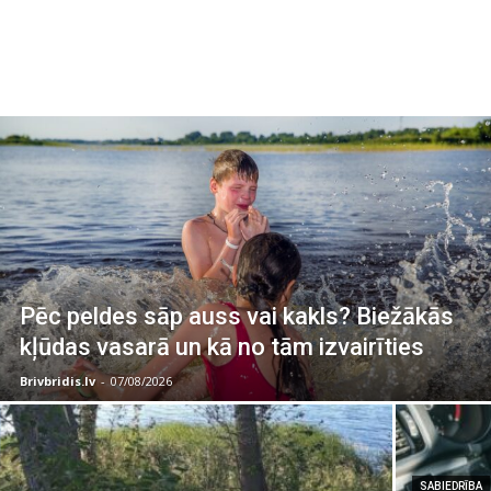
Pēc peldes sāp auss vai kakls? Biežākās
kļūdas vasarā un kā no tām izvairīties
Brivbridis.lv
-
07/08/2026
SABIEDRĪBA