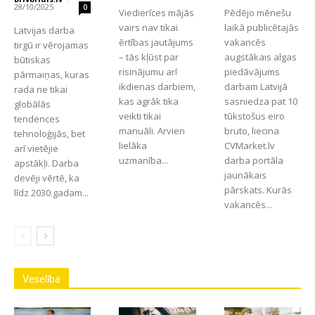
28/10/2025
0
Viedierīces mājās
Pēdējo mēnešu
vairs nav tikai
laikā publicētajās
Latvijas darba
ērtības jautājums
vakancēs
tirgū ir vērojamas
– tās kļūst par
augstākais algas
būtiskas
risinājumu arī
piedāvājums
pārmaiņas, kuras
ikdienas darbiem,
darbam Latvijā
rada ne tikai
kas agrāk tika
sasniedza pat 10
globālās
veikti tikai
tūkstošus eiro
tendences
manuāli. Arvien
bruto, liecina
tehnoloģijās, bet
lielāka
CVMarket.lv
arī vietējie
uzmanība...
darba portāla
apstākļi. Darba
jaunākais
devēji vērtē, ka
pārskats. Kurās
līdz 2030.gadam...
vakancēs...
Veselība