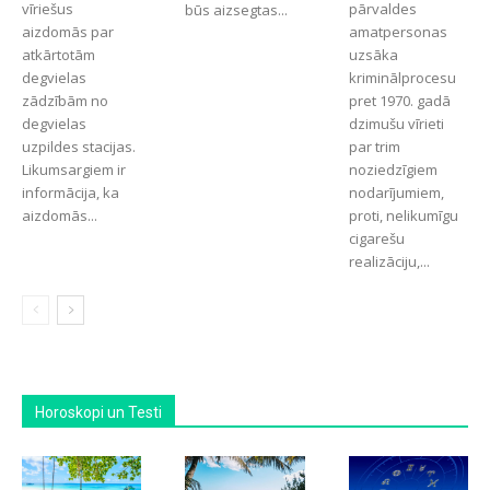
vīriešus
pārvaldes
būs aizsegtas...
aizdomās par
amatpersonas
atkārtotām
uzsāka
degvielas
kriminālprocesu
zādzībām no
pret 1970. gadā
degvielas
dzimušu vīrieti
uzpildes stacijas.
par trim
Likumsargiem ir
noziedzīgiem
informācija, ka
nodarījumiem,
aizdomās...
proti, nelikumīgu
cigarešu
realizāciju,...
Horoskopi un Testi