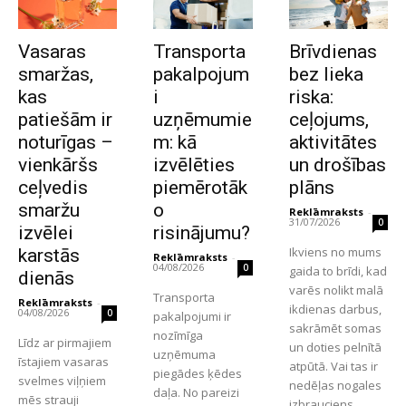
Vasaras
Transporta
Brīvdienas
smaržas,
pakalpojum
bez lieka
kas
i
riska:
patiešām ir
uzņēmumie
ceļojums,
noturīgas –
m: kā
aktivitātes
vienkāršs
izvēlēties
un drošības
ceļvedis
piemērotāk
plāns
smaržu
o
Reklāmraksts
-
31/07/2026
0
izvēlei
risinājumu?
Ikviens no mums
karstās
Reklāmraksts
-
04/08/2026
0
gaida to brīdi, kad
dienās
varēs nolikt malā
Transporta
Reklāmraksts
-
ikdienas darbus,
04/08/2026
0
pakalpojumi ir
sakrāmēt somas
nozīmīga
Līdz ar pirmajiem
un doties pelnītā
uzņēmuma
īstajiem vasaras
atpūtā. Vai tas ir
piegādes ķēdes
svelmes viļņiem
nedēļas nogales
daļa. No pareizi
mēs strauji
izbrauciens...