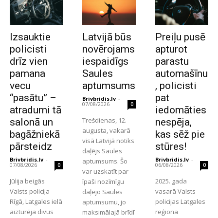
Izsauktie
Latvijā būs
Preiļu pusē
policisti
novērojams
apturot
drīz vien
iespaidīgs
parastu
pamana
Saules
automašīnu
vecu
aptumsums
, policisti
“pasātu” –
pat
Brivbridis.lv
-
07/08/2026
0
atradumi tā
iedomāties
Trešdienas, 12.
salonā un
nespēja,
augusta, vakarā
bagāžniekā
kas sēž pie
visā Latvijā notiks
pārsteidz
stūres!
daļējs Saules
Brivbridis.lv
-
Brivbridis.lv
-
aptumsums. Šo
07/08/2026
06/08/2026
0
0
var uzskatīt par
Jūlija beigās
2025. gada
īpaši nozīmīgu
Valsts policija
vasarā Valsts
daļējo Saules
Rīgā, Latgales ielā
policijas Latgales
aptumsumu, jo
aizturēja divus
reģiona
maksimālajā brīdī