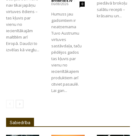
Brivbridis.lv
-
piedāvā brokoļu
06/08/2026
0
nav tikai japāņu
salātu recepti –
virtuves ēdiens –
Humuss jau
krāsainu un...
tas kļuvis par
gadsimtiem ir
vienu no
neatņemama
iecienītākajām
Tuvo Austrumu
maltītēm arī
virtuves
Eiropā. Daudzi to
sastāvdaļa, taču
izvēlas kā vieglu...
pēdējos gados
tas kļuvis par
vienu no
iecienītākajiem
produktiem arī
citviet pasaulē.
Lai gan...
Sabiedrība