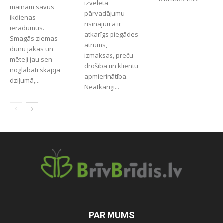
izvēlēta
mainām savus
pārvadājumu
ikdienas
risinājuma ir
ieradumus.
atkarīgs piegādes
Smagās ziemas
ātrums,
dūnu jakas un
izmaksas, preču
mēteļi jau sen
drošība un klientu
noglabāti skapja
apmierinātība.
dziļumā,...
Neatkarīgi...
PAR MUMS