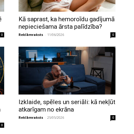
ē
Kā saprast, ka hemoroīdu gadījumā
nepieciešama ārsta palīdzība?
Reklāmraksts
-
11/06/2026
0
0
Izklaide, spēles un seriāli: kā nekļūt
n
atkarīgam no ekrāna
Reklāmraksts
-
25/05/2026
0
0