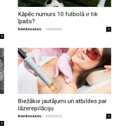
Kāpēc numurs 10 futbolā ir tik
īpašs?
Reklāmraksts
-
16/04/2026
0
0
Biežākie jautājumi un atbildes par
lāzerepilāciju
Reklāmraksts
-
25/03/2026
0
0