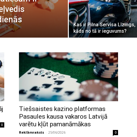
eļvedis
dienās
Kas ir Pilna Servisa Līzings,
kāds no tā ir ieguvums?
āj
Tiešsaistes kazino platformas
Pasaules kausa vakaros Latvijā
varētu kļūt pamanāmākas
0
Reklāmraksts
-
25/06/2026
0