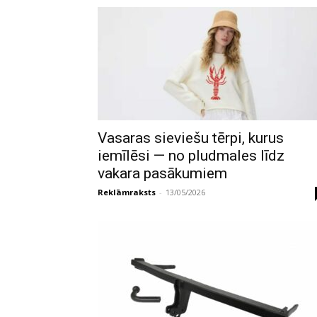
Vasaras sieviešu tērpi, kurus
iemīlēsi — no pludmales līdz
vakara pasākumiem
Reklāmraksts
-
13/05/2026