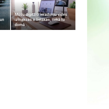
Mūsu digitālo ieradumu vides
 un
izmaksas ir lielākas, nekā tu
domā