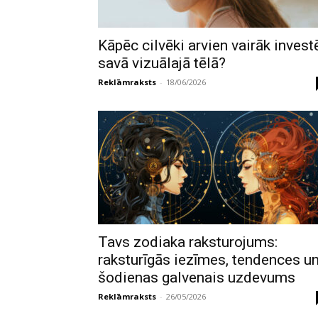
Kāpēc cilvēki arvien vairāk invest
savā vizuālajā tēlā?
Reklāmraksts
-
18/06/2026
Tavs zodiaka raksturojums:
raksturīgās iezīmes, tendences u
šodienas galvenais uzdevums
Reklāmraksts
-
26/05/2026