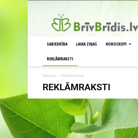
BrīvBrīdis.lv
SABIEDRĪBA
LAIKA ZIŅAS
HOROSKOPI
REKLĀMRAKSTI
Sākums
Reklāmraksti
REKLĀMRAKSTI