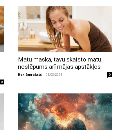
Matu maska, tavu skaisto matu
noslēpums arī mājas apstākļos
Reklāmraksts
-
05/03/2026
0
0