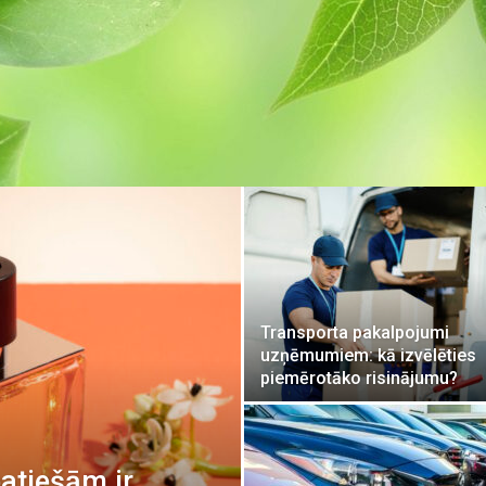
Transporta pakalpojumi
uzņēmumiem: kā izvēlēties
piemērotāko risinājumu?
atiešām ir