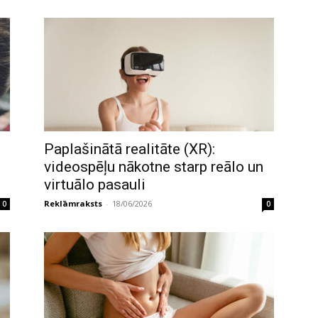
Paplašinātā realitāte (XR):
videospēļu nākotne starp reālo un
virtuālo pasauli
Reklāmraksts
-
18/06/2026
0
0