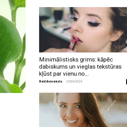
Minimālistisks grims: kāpēc
dabiskums un vieglas tekstūras
kļūst par vienu no...
Reklāmraksts
-
25/06/2026