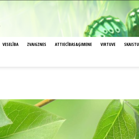
VESELĪBA
ZVAIGZNES
ATTIECĪBAS&ĢIMENE
VIRTUVE
SKAIST