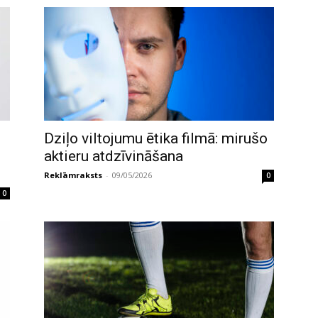
Dziļo viltojumu ētika filmā: mirušo
aktieru atdzīvināšana
Reklāmraksts
-
09/05/2026
0
0