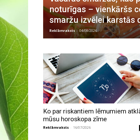
noturīgas – vienkāršs c
smaržu izvēlei karstās 
Reklāmraksts
-
04/08/2026
Ko par riskantiem lēmumiem atkl
mūsu horoskopa zīme
Reklāmraksts
-
16/07/2026