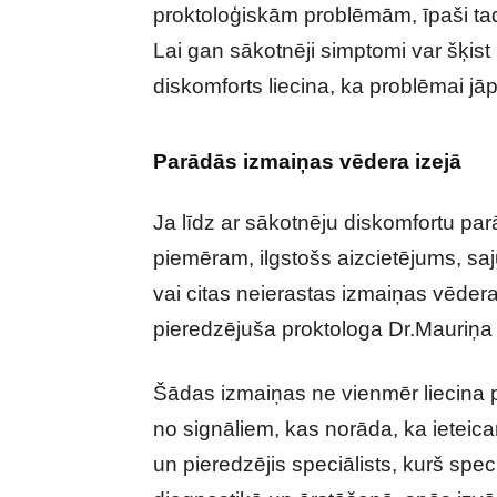
proktoloģiskām problēmām, īpaši tad,
Lai gan sākotnēji simptomi var šķist 
diskomforts liecina, ka problēmai j
Parādās izmaiņas vēdera izejā
Ja līdz ar sākotnēju diskomfortu pa
piemēram, ilgstošs aizcietējums, saj
vai citas neierastas izmaiņas vēdera d
pieredzējuša proktologa Dr.Mauriņa 
Šādas izmaiņas ne vienmēr liecina p
no signāliem, kas norāda, ka ieteica
un pieredzējis speciālists, kurš speci