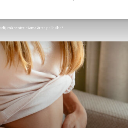
adījumā nepieciešama ārsta palīdzība?