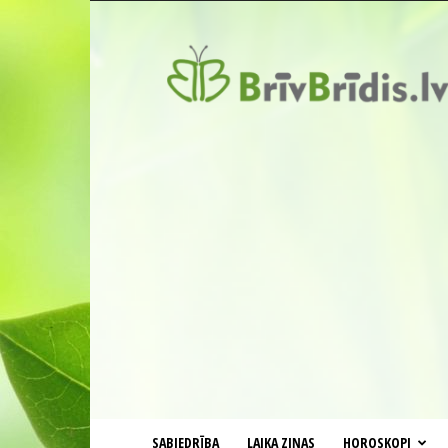
BrīvBrīdis.lv
SABIEDRĪBA
LAIKA ZIŅAS
HOROSKOPI