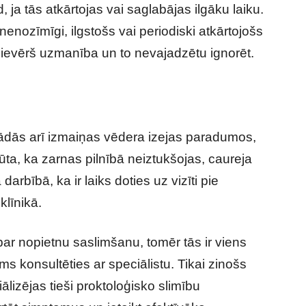
 ja tās atkārtojas vai saglabājas ilgāku laiku.
nenozīmīgi, ilgstošs vai periodiski atkārtojošs
āpievērš uzmanība un to nevajadzētu ignorēt.
rādās arī izmaiņas vēdera izejas paradumos,
ūta, ka zarnas pilnībā neiztukšojas, caureja
arbībā, ka ir laiks doties uz vizīti pie
klīnikā.
ar nopietnu saslimšanu, tomēr tās ir viens
ms konsultēties ar speciālistu. Tikai zinošs
ālizējas tieši proktoloģisko slimību