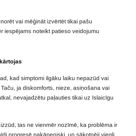
orēt vai mēģināt izvērtēt tikai pašu
r iespējams noteikt patieso veidojumu
kārtojas
 tad, kad simptomi ilgāku laiku nepazūd vai
. Taču, ja diskomforts, nieze, asiņošana vai
tkal, nevajadzētu paļauties tikai uz īslaicīgu
 izzūd, tas ne vienmēr nozīmē, ka problēma ir
oīdi progresē pakāpeniski, un sākotnēji viegli