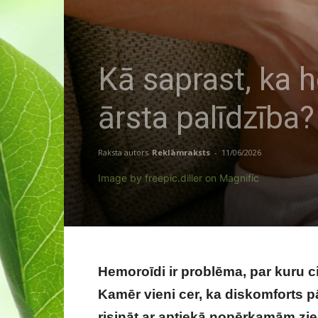
Kā saprast, ka
ārsta palīdzība?
Raksta autors
Reklāmraksts
-
11/06/2026
Image by freepic.diller on Magnific
Hemoroīdi ir problēma, par kuru c
Kamēr vieni cer, ka diskomforts p
risināt ar aptiekā nopērkamām zie