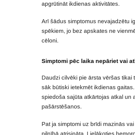
apgrūtināt ikdienas aktivitātes.
Arī šādus simptomus nevajadzētu ign
spēkiem, jo bez apskates ne vienmē
cēloni.
Simptomi pēc laika nepāriet vai at
Daudzi cilvēki pie ārsta vēršas tikai
sāk būtiski ietekmēt ikdienas gaitas
spiedoša sajūta atkārtojas atkal un a
pašārstēšanos.
Pat ja simptomi uz brīdi mazinās vai
pilnībā atrisināta. Lielākoties hemor