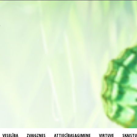
VESELĪBA
ZVAIGZNES
ATTIECĪBAS&ĢIMENE
VIRTUVE
SKAIST