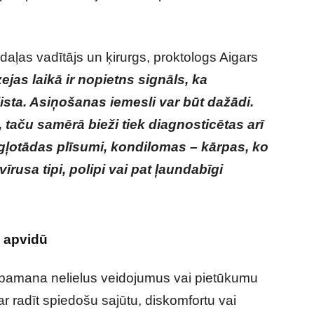
daļas vadītājs un ķirurgs, proktologs Aigars
ejas laikā ir nopietns signāls, ka
ista. Asiņošanas iemesli var būt dažādi.
, taču samērā bieži tiek diagnosticētas arī
 gļotādas plīsumi, kondilomas – kārpas, ko
īrusa tipi, polipi vai pat ļaundabīgi
s apvidū
rt pamana nelielus veidojumus vai pietūkumu
r radīt spiedošu sajūtu, diskomfortu vai