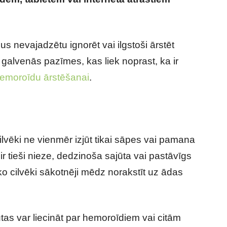
du gadījumā nepieciešama ārsta palīdzība?
 nevajadzētu ignorēt vai ilgstoši ārstēt
galvenās pazīmes, kas liek noprast, ka ir
emoroīdu ārstēšanai
.
vēki ne vienmēr izjūt tikai sāpes vai pamana
r tieši nieze, dedzinoša sajūta vai pastāvīgs
o cilvēki sākotnēji mēdz norakstīt uz ādas
tas var liecināt par hemoroīdiem vai citām