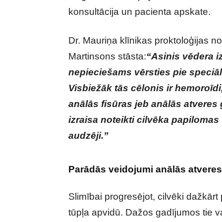
konsultācija un pacienta apskate.
Dr. Mauriņa klīnikas proktoloģijas no
Martinsons stāsta:
“Asinis vēdera iz
nepieciešams vērsties pie speciāl
Visbiežāk tās cēlonis ir hemoroīdi
anālās fisūras jeb anālās atveres
izraisa noteikti cilvēka papilomas v
audzēji.”
Parādās veidojumi anālās atvere
Slimībai progresējot, cilvēki dažkā
tūpļa apvidū. Dažos gadījumos tie va