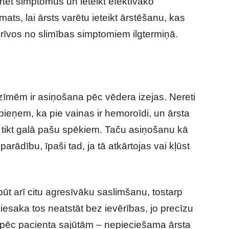
tēt simptomus un ieteikt efektīvāko
ats, lai ārsts varētu ieteikt ārstēšanu, kas
rīvos no slimības simptomiem ilgtermiņā.
mēm ir asiņošana pēc vēdera izejas. Nereti
 pieņem, ka pie vainas ir hemoroīdi, un ārsta
em tikt galā pašu spēkiem. Taču asiņošanu kā
arādību, īpaši tad, ja tā atkārtojas vai kļūst
būt arī citu agresīvāku saslimšanu, tostarp
 iesaka tos neatstāt bez ievērības, jo precīzu
i pēc pacienta sajūtām – nepieciešama ārsta