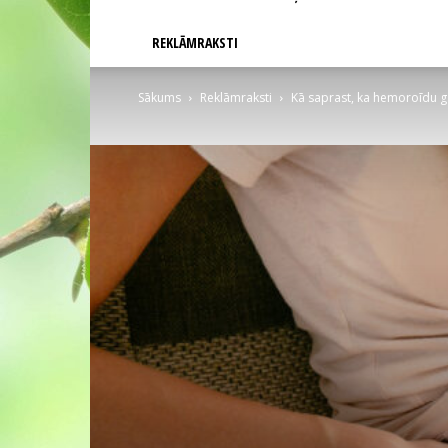
REKLĀMRAKSTI
Sākums
Reklāmraksti
Kā saprast, ka hemoroīdu g