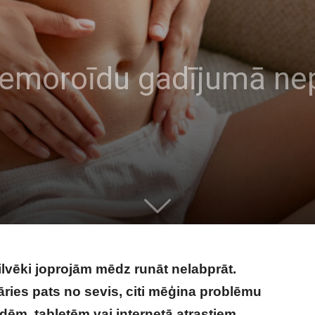
 hemoroīdu gadījumā n
ilvēki joprojām mēdz runāt nelabprāt.
āries pats no sevis, citi mēģina problēmu
dēm, tabletēm vai internetā atrastiem