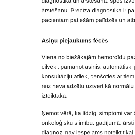
diagnostikā un ārstēšanā, spēs izvēr
ārstēšanu. Precīza diagnostika ir pam
pacientam patiešām palīdzēs un atb
Asiņu piejaukums fēcēs
Viena no biežākajām hemoroīdu pazī
cilvēki, pamanot asinis, automātiski
konsultāciju atliek, cenšoties ar ti
reiz nevajadzētu uztvert kā normālu p
izteiktāka.
Ņemot vērā, ka līdzīgi simptomi var 
onkoloģisku slimību, gadījumā, ārsti
diagnozi nav iespējams noteikt tika