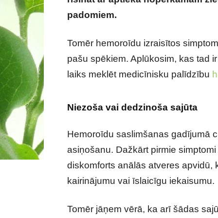
padomiem.
Kā saprast, ka hemoroī
Tomēr hemoroīdu izraisītos simptomus
pašu spēkiem. Aplūkosim, kas tad ir 
laiks meklēt medicīnisku palīdzību
h
Niezoša vai dedzinoša sajūta
Hemoroīdu saslimšanas gadījumā cil
asiņošanu. Dažkārt pirmie simptomi i
diskomforts anālās atveres apvidū, k
kairinājumu vai īslaicīgu iekaisumu.
Tomēr jāņem vērā, ka arī šādas sajū