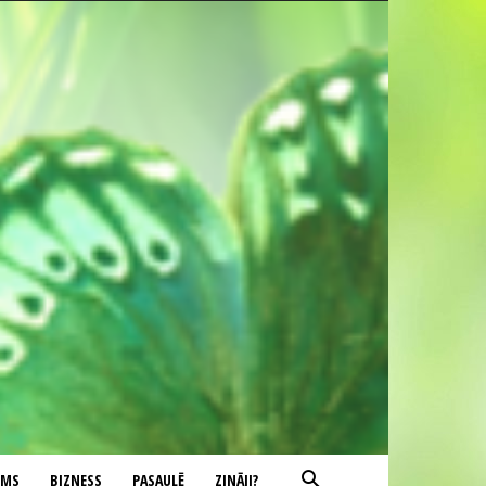
UMS
BIZNESS
PASAULĒ
ZINĀJI?