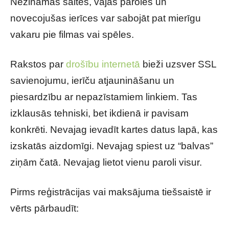
Nezināmas saites, vājas paroles un
novecojušas ierīces var sabojāt pat mierīgu
vakaru pie filmas vai spēles.
Rakstos par
drošību internetā
bieži uzsver SSL
savienojumu, ierīču atjaunināšanu un
piesardzību ar nepazīstamiem linkiem. Tas
izklausās tehniski, bet ikdienā ir pavisam
konkrēti. Nevajag ievadīt kartes datus lapā, kas
izskatās aizdomīgi. Nevajag spiest uz “balvas”
ziņām čatā. Nevajag lietot vienu paroli visur.
Pirms reģistrācijas vai maksājuma tiešsaistē ir
vērts pārbaudīt: