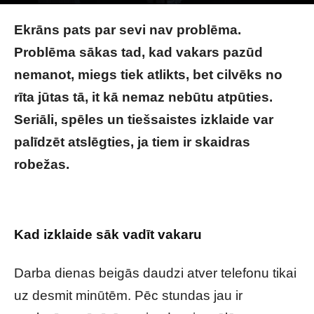
Image by DC Studio on Magnific
Ekrāns pats par sevi nav problēma.
Problēma sākas tad, kad vakars pazūd
nemanot, miegs tiek atlikts, bet cilvēks no
rīta jūtas tā, it kā nemaz nebūtu atpūties.
Seriāli, spēles un tiešsaistes izklaide var
palīdzēt atslēgties, ja tiem ir skaidras
robežas.
Izklaide, spēles un seriāli: kā nekļūt
atkarīgam no ekrāna
Kad izklaide sāk vadīt vakaru
Darba dienas beigās daudzi atver telefonu tikai
uz desmit minūtēm. Pēc stundas jau ir