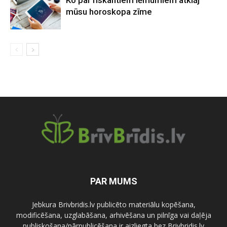
Ko par riskantiem lēmumiem atklāj
mūsu horoskopa zīme
PAR MUMS
Jebkura Brivbridis.lv publicēto materiālu kopēšana,
modificēšana, uzglabāšana, arhivēšana un pilnīga vai daļēja
publiskošana/pārpublicēšana ir aizliegta bez Brivbridis.lv