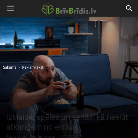
Sākums
Reklāmraksti
Izklaide, spēles un seriāli: kā nekļūt
atkarīgam no ekrāna
Raksta autors
Reklāmraksts
-
25/05/2026