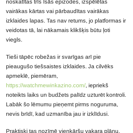
noskatītas trīs īsās epizodes, izspēlētas
vairākas kārtas vai pārbaudītas vairākas
izklaides lapas. Tas nav retums, jo platformas ir
veidotas tā, lai nākamais klikšķis būtu ļoti
viegls.
Tieši tāpēc robežas ir svarīgas arī pie
pieaugušo tiešsaistes izklaides. Ja cilvēks
apmeklē, piemēram,
https://watchmewinkazino.com/
, iepriekš
noteikts laiks un budžets palīdz uzturēt kontroli.
Labāk šo lēmumu pieņemt pirms noguruma,
nevis brīdī, kad uzmanība jau ir izklīdusi.
Praktiski tas nozīmē vienkāršu vakara plānu.