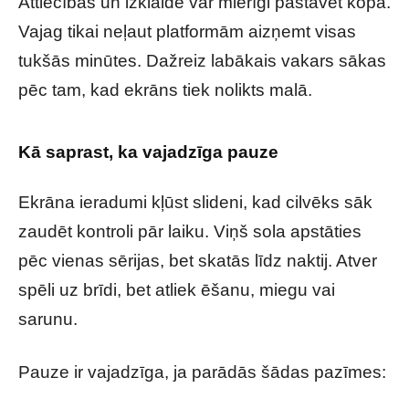
Attiecības un izklaide var mierīgi pastāvēt kopā.
Vajag tikai neļaut platformām aizņemt visas
tukšās minūtes. Dažreiz labākais vakars sākas
pēc tam, kad ekrāns tiek nolikts malā.
Kā saprast, ka vajadzīga pauze
Ekrāna ieradumi kļūst slideni, kad cilvēks sāk
zaudēt kontroli pār laiku. Viņš sola apstāties
pēc vienas sērijas, bet skatās līdz naktij. Atver
spēli uz brīdi, bet atliek ēšanu, miegu vai
sarunu.
Pauze ir vajadzīga, ja parādās šādas pazīmes: