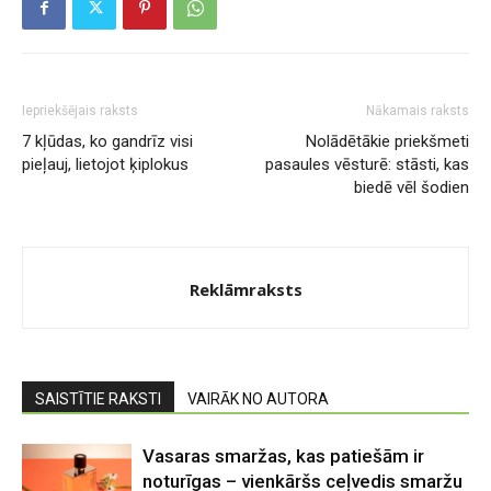
Iepriekšējais raksts
Nākamais raksts
7 kļūdas, ko gandrīz visi
Nolādētākie priekšmeti
pieļauj, lietojot ķiplokus
pasaules vēsturē: stāsti, kas
biedē vēl šodien
Reklāmraksts
SAISTĪTIE RAKSTI
VAIRĀK NO AUTORA
Vasaras smaržas, kas patiešām ir
noturīgas – vienkāršs ceļvedis smaržu