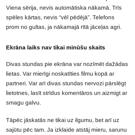
Viena sērija, nevis automātiska nākamā. Trīs
spēles kārtas, nevis “vēl pēdējā”. Telefons
prom no gultas, ja nākamajā rītā jāceļas agri.
Ekrāna laiks nav tikai minūšu skaits
Divas stundas pie ekrāna var nozīmēt dažādas
lietas. Var mierīgi noskatīties filmu kopā ar
partneri. Var arī divas stundas nervozi pārslēgt
lietotnes, lasīt strīdus komentāros un aizmigt ar
smagu galvu.
Tāpēc jāskatās ne tikai uz ilgumu, bet arī uz
sajūtu pēc tam. Ja izklaide atstāj mieru, sarunu