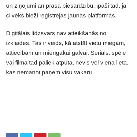
un ziņojumi arī prasa piesardzību, īpaši tad, ja
cilvēks bieži reģistrējas jaunās platformās.
Digitālais līdzsvars nav atteikšanās no
izklaides. Tas ir veids, kā atstāt vietu miegam,
attiecībām un mierīgākai galvai. Seriāls, spēle
vai filma tad paliek atpūta, nevis vēl viena lieta,
kas nemanot paņem visu vakaru.
Izklaide, spēles un seriāli: kā nekļūt atkarīgam
no ekrāna