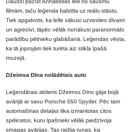
Daudzi pazīst Annabellas lelli no šausmu
filmām, taču leģenda balstīta uz reālu stāstu.
Tiek apgalvots, ka lelle sākusi uzvesties dīvaini
un agresīvi, tāpēc vēlāk nonākusi paranormālo
parādību pētnieku glabāšanā. Leģendas vēsta,
ka tā joprojām tiek turēta aiz stikla īpašā
muzejā.
Džeimsa Dīna nolādētais auto
Leģendārais aktieris Džeimss Dīns gāja bojā
avārijā ar savu
Porsche 550 Spyder
. Pēc tam
automašīnas detaļas tika izmantotas citos
spēkratos, kuru īpašnieki vēlāk piedzīvoja
smagas avārijas. Tas radīja runas, ka