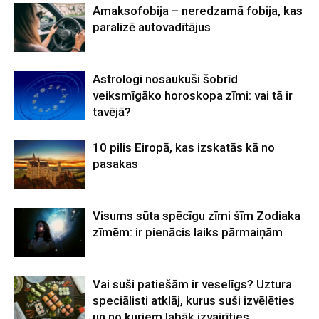
Amaksofobija – neredzamā fobija, kas
paralizē autovadītājus
Astrologi nosaukuši šobrīd
veiksmīgāko horoskopa zīmi: vai tā ir
tavējā?
10 pilis Eiropā, kas izskatās kā no
pasakas
Visums sūta spēcīgu zīmi šīm Zodiaka
zīmēm: ir pienācis laiks pārmaiņām
Vai suši patiešām ir veselīgs? Uztura
speciālisti atklāj, kurus suši izvēlēties
un no kuriem labāk izvairīties