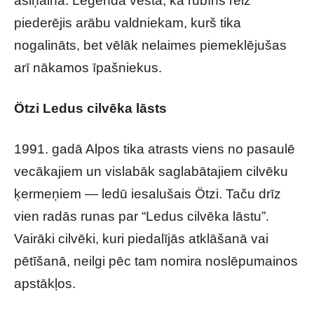
asiņaina. Leģenda vēsta, ka rubīns reiz
piederējis arābu valdniekam, kurš tika
nogalināts, bet vēlāk nelaimes piemeklējušas
arī nākamos īpašniekus.
Ötzi
Ledus cilvēka lāsts
1991. gadā Alpos tika atrasts viens no pasaulē
vecākajiem un vislabāk saglabātajiem cilvēku
ķermeņiem — ledū iesalušais
Ötzi
. Taču drīz
vien radās runas par “Ledus cilvēka lāstu”.
Vairāki cilvēki, kuri piedalījās atklāšanā vai
pētīšanā, neilgi pēc tam nomira noslēpumainos
apstākļos.