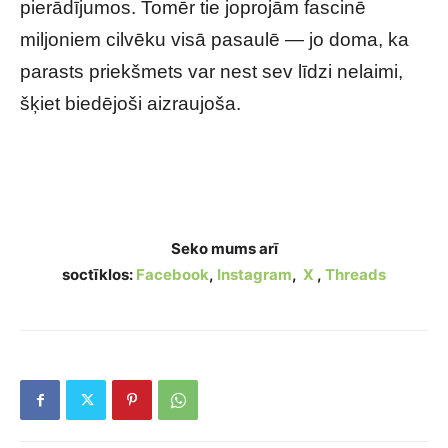
pierādījumos. Tomēr tie joprojām fascinē
miljoniem cilvēku visā pasaulē — jo doma, ka
parasts priekšmets var nest sev līdzi nelaimi,
šķiet biedējoši aizraujoša.
Nolādētākie priekšmeti pasaules vēsturē:
stāsti, kas biedē vēl šodien
Seko mums arī
soctīklos:
Facebook
,
Instagram
,
X
,
Threads