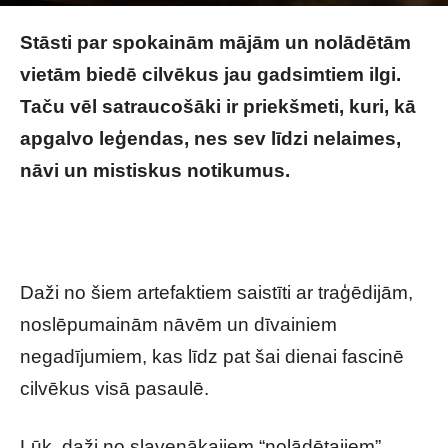
Image by freepik
Stāsti par spokainām mājām un nolādētām
vietām biedē cilvēkus jau gadsimtiem ilgi.
Taču vēl satraucošāki ir priekšmeti, kuri, kā
apgalvo leģendas, nes sev līdzi nelaimes,
nāvi un mistiskus notikumus.
Nolādētākie
priekšmeti pasaules vēsturē: stāsti, kas biedē
vēl šodien
Daži no šiem artefaktiem saistīti ar traģēdijām,
noslēpumainām nāvēm un dīvainiem
negadījumiem, kas līdz pat šai dienai fascinē
cilvēkus visā pasaulē.
Lūk, daži no slavenākajiem “nolādētajiem”