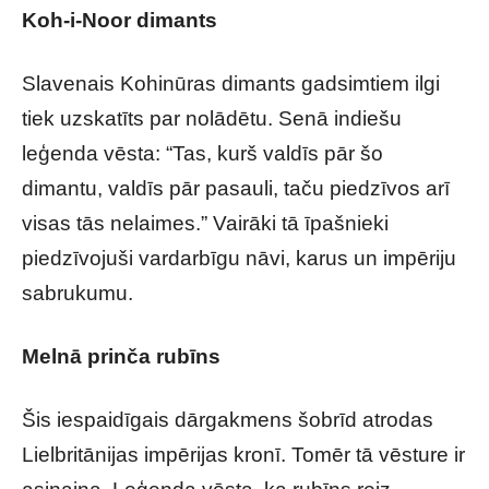
Koh-i-Noor
dimants
Slavenais Kohinūras dimants gadsimtiem ilgi
tiek uzskatīts par nolādētu. Senā indiešu
leģenda vēsta: “Tas, kurš valdīs pār šo
dimantu, valdīs pār pasauli, taču piedzīvos arī
visas tās nelaimes.” Vairāki tā īpašnieki
piedzīvojuši vardarbīgu nāvi, karus un impēriju
sabrukumu.
Melnā prinča rubīns
Šis iespaidīgais dārgakmens šobrīd atrodas
Lielbritānijas impērijas kronī. Tomēr tā vēsture ir