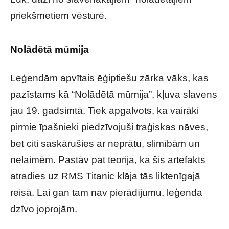
priekšmetiem vēsturē.
Nolādētā mūmija
Leģendām apvītais ēģiptiešu zārka vāks, kas
pazīstams kā “Nolādētā mūmija”, kļuva slavens
jau 19. gadsimtā. Tiek apgalvots, ka vairāki
pirmie īpašnieki piedzīvojuši traģiskas nāves,
bet citi saskārušies ar neprātu, slimībām un
nelaimēm. Pastāv pat teorija, ka šis artefakts
atradies uz
RMS Titanic
klāja tās liktenīgajā
reisā. Lai gan tam nav pierādījumu, leģenda
dzīvo joprojām.