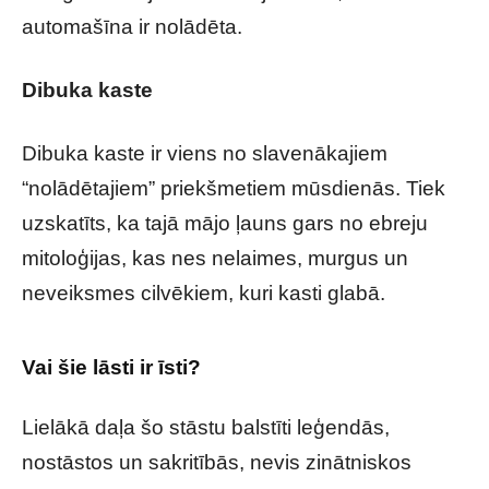
automašīna ir nolādēta.
Dibuka kaste
Dibuka kaste ir viens no slavenākajiem
“nolādētajiem” priekšmetiem mūsdienās. Tiek
uzskatīts, ka tajā mājo ļauns gars no ebreju
mitoloģijas, kas nes nelaimes, murgus un
neveiksmes cilvēkiem, kuri kasti glabā.
Vai šie lāsti ir īsti?
Lielākā daļa šo stāstu balstīti leģendās,
nostāstos un sakritībās, nevis zinātniskos