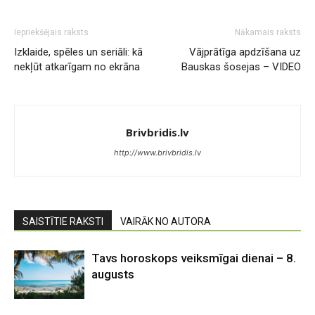
Iepriekšējais raksts
Nākamais raksts
Izklaide, spēles un seriāli: kā
Vājprātīga apdzīšana uz
nekļūt atkarīgam no ekrāna
Bauskas šosejas – VIDEO
Brivbridis.lv
http://www.brivbridis.lv
SAISTĪTIE RAKSTI
VAIRĀK NO AUTORA
Tavs horoskops veiksmīgai dienai – 8.
augusts