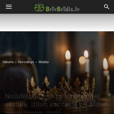
Sākums
Horoskopi
Mistika
Nolādētākie priekšmeti pasaules
vēsturē: stāsti, kas biedē vēl šodien
Raksta autors
Brivbridis.lv
-
25/05/2026