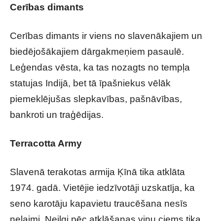
Cerības dimants
Cerības dimants ir viens no slavenākajiem un
biedējošākajiem dārgakmeņiem pasaulē.
Leģendas vēsta, ka tas nozagts no tempļa
statujas Indijā, bet tā īpašniekus vēlāk
piemeklējušas slepkavības, pašnāvības,
bankroti un traģēdijas.
Terracotta Army
Slavenā terakotas armija Ķīnā tika atklāta
1974. gadā. Vietējie iedzīvotāji uzskatīja, ka
seno karotāju kapavietu traucēšana nesīs
nelaimi. Neilgi pēc atklāšanas viņu ciems tika