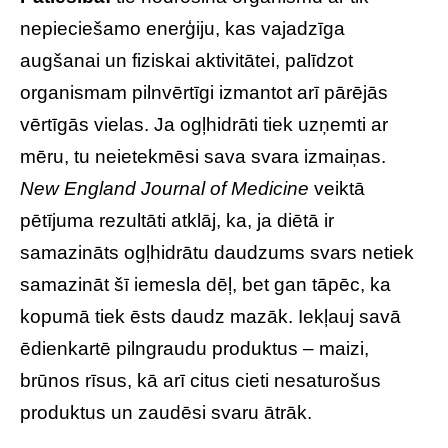
nepieciešamo enerģiju, kas vajadzīga
augšanai un fiziskai aktivitātei, palīdzot
organismam pilnvērtīgi izmantot arī pārējās
vērtīgās vielas. Ja ogļhidrāti tiek uzņemti ar
mēru, tu neietekmēsi sava svara izmaiņas.
New England Journal of Medicine
veiktā
pētījuma rezultāti atklāj, ka, ja diētā ir
samazināts ogļhidrātu daudzums svars netiek
samazināt šī iemesla dēļ, bet gan tāpēc, ka
kopumā tiek ēsts daudz mazāk. Iekļauj savā
ēdienkartē pilngraudu produktus – maizi,
brūnos rīsus, kā arī citus cieti nesaturošus
produktus un zaudēsi svaru ātrāk.