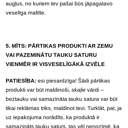
augļus, no kuriem tev pašai būs jāpagatavo
veselīga maltīte.
5. MĪTS: PĀRTIKAS PRODUKTI AR ZEMU
VAI PAZEMINĀTU TAUKU SATURU
VIENMĒR IR VISVESELĪGĀKĀ IZVĒLE
PATIESĪBA:
esi piesardzīga! Šādi pārtikas
produkti var būt maldinoši,
skaļie
vārdi –
beztauku vai samazināta tauku satura var būt
tikai reklāmas triks, maldinot tevi. Turklāt, pat, ja
uz iepakojuma norādīts, ka produktā ir
samazināts tauku saturs, tas vēl nenozīmē, ka