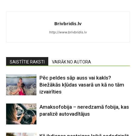
Brivbridis.lv
http://www.brivbridis.lv
SAISTĪTIE RAKSTI
VAIRĀK NO AUTORA
Pēc peldes sāp auss vai kakls?
Biežākās kļūdas vasarā un kā no tām
izvairīties
Amaksofobija – neredzamā fobija, kas
paralizē autovadītājus