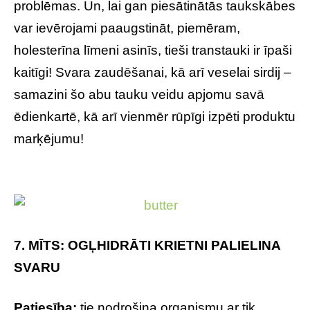
problēmas. Un, lai gan piesātinātās taukskābes
var ievērojami paaugstināt, piemēram,
holesterīna līmeni asinīs, tieši transtauki ir īpaši
kaitīgi! Svara zaudēšanai, kā arī veselai sirdij –
samazini šo abu tauku veidu apjomu savā
ēdienkartē, kā arī vienmēr rūpīgi izpēti produktu
marķējumu!
7. MĪTS: OGĻHIDRĀTI KRIETNI PALIELINA
SVARU
Patiesība:
tie nodrošina organismu ar tik