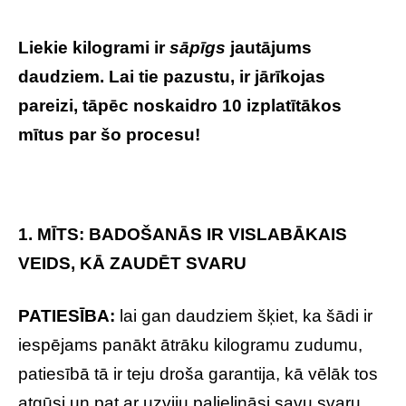
Liekie kilogrami ir
sāpīgs
jautājums
daudziem. Lai tie pazustu, ir jārīkojas
pareizi, tāpēc noskaidro 10 izplatītākos
mītus par šo procesu!
1. MĪTS: BADOŠANĀS IR VISLABĀKAIS
VEIDS, KĀ ZAUDĒT SVARU
PATIESĪBA:
lai gan daudziem šķiet, ka šādi ir
iespējams panākt ātrāku kilogramu zudumu,
patiesībā tā ir teju droša garantija, kā vēlāk tos
atgūsi un pat ar uzviju palielināsi savu svaru.