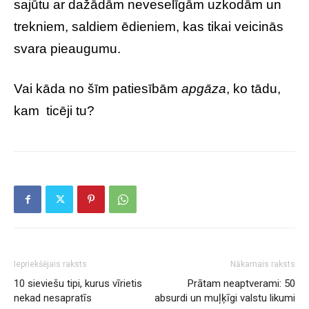
sajūtu ar dažādām neveselīgām uzkodām un
trekniem, saldiem ēdieniem, kas tikai veicinās
svara pieaugumu.
Vai kāda no šīm patiesībām
apgāza
, ko tādu,
kam ticēji tu?
Iepriekšējais raksts
Nākamais raksts
10 sieviešu tipi, kurus vīrietis
Prātam neaptverami: 50
nekad nesapratīs
absurdi un muļķīgi valstu likumi