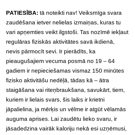
PATIESĪBA:
tā noteikti nav! Veiksmīga svara
zaudēšana ietver nelielas izmaiņas, kuras tu
vari apņemties veikt ilgstoši. Tas nozīmē iekļaut
regulāras fiziskās aktivitātes savā ikdienā,
nevis pārmocīt sevi. Ir pierādīts, ka
pieaugušajiem vecuma posmā no 19 – 64
gadiem ir nepieciešamas vismaz 150 minūtes
fizisko aktivitāšu nedēļā, tādas kā – ātra
staigāšana vai riteņbraukšana, savukārt, tiem,
kuriem ir lielais svars, šis laiks ir krietni
jāpalielina, ja mērķis un vēlme ir atgūt vēlamās
auguma aprises. Lai zaudētu lieko svaru, ir
jāsadedzina vairāk kaloriju nekā esi uzņēmusi,