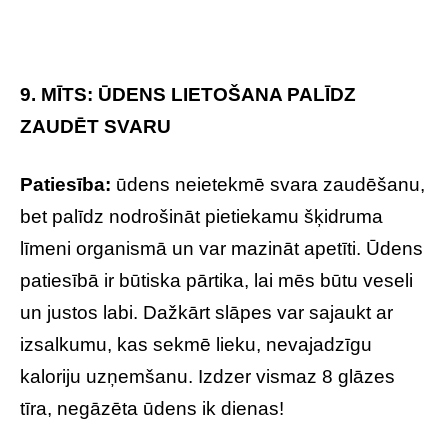
9. MĪTS: ŪDENS LIETOŠANA PALĪDZ
ZAUDĒT SVARU
Patiesība:
ūdens neietekmē svara zaudēšanu,
bet palīdz nodrošināt pietiekamu šķidruma
līmeni organismā un var mazināt apetīti. Ūdens
patiesībā ir būtiska pārtika, lai mēs būtu veseli
un justos labi. Dažkārt slāpes var sajaukt ar
izsalkumu, kas sekmē lieku, nevajadzīgu
kaloriju uzņemšanu. Izdzer vismaz 8 glāzes
tīra, negāzēta ūdens ik dienas!