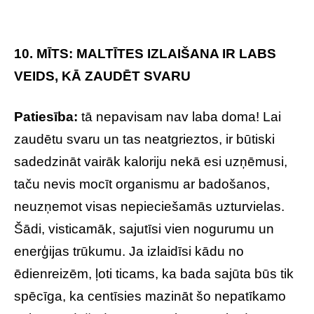
10. MĪTS: MALTĪTES IZLAIŠANA IR LABS
VEIDS, KĀ ZAUDĒT SVARU
Patiesība:
tā nepavisam nav laba doma! Lai
zaudētu svaru un tas neatgrieztos, ir būtiski
sadedzināt vairāk kaloriju nekā esi uzņēmusi,
taču nevis mocīt organismu ar badošanos,
neuzņemot visas nepieciešamās uzturvielas.
Šādi, visticamāk, sajutīsi vien nogurumu un
enerģijas trūkumu. Ja izlaidīsi kādu no
ēdienreizēm, ļoti ticams, ka bada sajūta būs tik
spēcīga, ka centīsies mazināt šo nepatīkamo