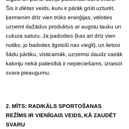
Šis ir
diētas
veids, kuru ir pārāk grūti uzturēt,
ķermenim drīz vien trūks enerģijas, vēloties
uzņemt dažādus produktus ar augstu tauku un
cukura saturu. Ja padodies (kas arī drīz vien
notiks, jo badoties ilgstoši nav viegli), un lietosi
šādu pārtiku, visticamāk, uzņemsi daudz vairāk
kaloriju nekā patiesībā ir nepieciešams, izraisot
svara pieaugumu.
2. MĪTS: RADIKĀLS SPORTOŠANAS
REŽĪMS IR VIENĪGAIS VEIDS, KĀ ZAUDĒT
SVARU