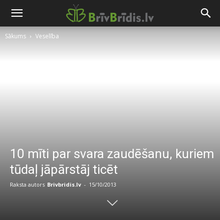
Sākums
Veselība
10 mīti par svara zaudēšanu, kuriem
tūdaļ jāpārstāj ticēt
Raksta autors
Brivbridis.lv
-
15/10/2013