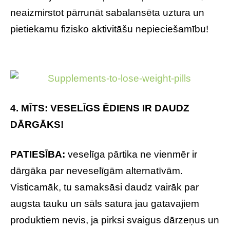
neaizmirstot pārrunāt sabalansēta uztura un
pietiekamu fizisko aktivitāšu nepieciešamību!
4. MĪTS: VESELĪGS ĒDIENS IR DAUDZ
DĀRGĀKS!
PATIESĪBA:
veselīga pārtika ne vienmēr ir
dārgāka par neveselīgām alternatīvām.
Visticamāk, tu samaksāsi daudz vairāk par
augsta tauku un sāls satura jau gatavajiem
produktiem nevis, ja pirksi svaigus dārzeņus un