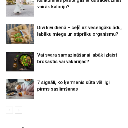
Kā ikdienas pastaigas laikā sadedzināt
vairāk kaloriju?
Divi kivi dienā – ceļš uz veselīgāku ādu,
labāku miegu un stiprāku organismu?
Vai svara samazināšanai labāk izlaist
brokastis vai vakariņas?
7 signāli, ko ķermenis sūta vēl ilgi
pirms saslimšanas