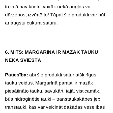
to tajā nav krietni vairāk nekā augļos vai
dārzeņos, izvērtē to! Tāpat šie produkti var būt
ar augstu cukura saturu.
6. MĪTS: MARGARĪNĀ IR MAZĀK TAUKU
NEKĀ SVIESTĀ
Patiesība:
abi šie produkti satur atšķirīgus
tauku veidus. Margarīnā parasti ir mazāk
piesātināto tauku, savukārt, tajā, visticamāk,
būs hidroginētie tauki – transtaukskābes jeb
transtauki, kas var veicināt dažādas veselības