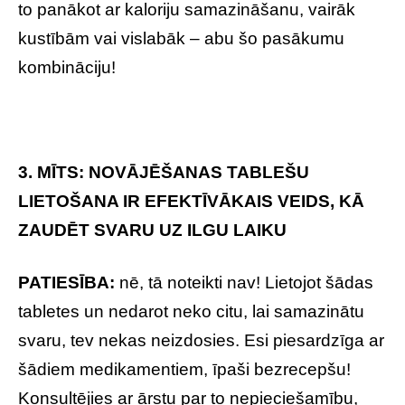
to panākot ar kaloriju samazināšanu, vairāk
kustībām vai vislabāk – abu šo pasākumu
kombināciju!
3. MĪTS: NOVĀJĒŠANAS TABLEŠU
LIETOŠANA IR EFEKTĪVĀKAIS VEIDS, KĀ
ZAUDĒT SVARU UZ ILGU LAIKU
PATIESĪBA:
nē, tā noteikti nav! Lietojot šādas
tabletes un nedarot neko citu, lai samazinātu
svaru, tev nekas neizdosies. Esi piesardzīga ar
šādiem medikamentiem, īpaši bezrecepšu!
Konsultējies ar ārstu par to nepieciešamību,