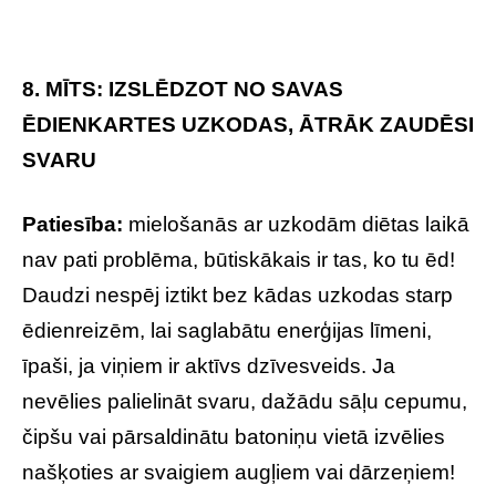
8. MĪTS: IZSLĒDZOT NO SAVAS
ĒDIENKARTES UZKODAS, ĀTRĀK ZAUDĒSI
SVARU
Patiesība:
mielošanās ar uzkodām diētas laikā
nav pati problēma, būtiskākais ir tas, ko tu ēd!
Daudzi nespēj iztikt bez kādas uzkodas starp
ēdienreizēm, lai saglabātu enerģijas līmeni,
īpaši, ja viņiem ir aktīvs dzīvesveids. Ja
nevēlies palielināt svaru, dažādu sāļu cepumu,
čipšu vai pārsaldinātu batoniņu vietā izvēlies
našķoties ar svaigiem augļiem vai dārzeņiem!