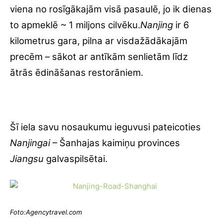
viena no rosīgākajām visā pasaulē, jo ik dienas
to apmeklē ~ 1 miljons cilvēku.
Nanjing
ir 6
kilometrus gara, pilna ar visdažādākajām
precēm – sākot ar antīkām senlietām līdz
ātrās ēdināšanas restorāniem.
Šī iela savu nosaukumu ieguvusi pateicoties
Nanjingai
– Šanhajas kaimiņu provinces
Jiangsu
galvaspilsētai.
Foto:Agencytravel.com