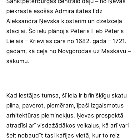
Foto:Blog.worldjournal.com
Šī iela ir vislabāk pazīstama, jo vijas pa vienu
no pieciem Ņujorkas rajoniem – Manhetenu.
Brodveja ir senākā ziemeļdienvidu iela pilsētā.
Tā visplašāk pazīstama ar šeit esošo
Brodvejas teātri – augstākā līmeņa komerciālo
šīs mākslas iestādi angliski runājošajā
pasaulē. Turklāt šī iela vijas caur slavenākajām
Ņujorkas daļām, piemēram, Centrālparku, pa
ceļam paverot skatu arī uz citām nozīmīgām
ēkām un arhitektūras pieminekļiem, piemēram,
Svētās Trīsvienības baznīcu.