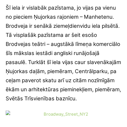
turīgas augstmaņu ģimenes, jo viņš uzsāka un
pabeidza pirmo tā posmu, kam bija militārs
mērķis.
Foto:Tropicalislands.de
Foto:En.wikipedia.org