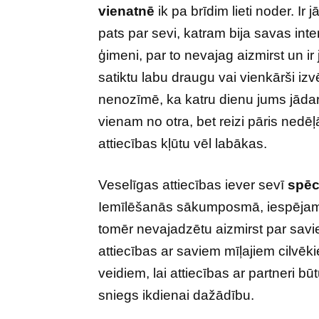
vienatnē
ik pa brīdim lieti noder. Ir 
pats par sevi, katram bija savas inte
ģimeni, par to nevajag aizmirst un ir j
satiktu labu draugu vai vienkārši iz
nenozīmē, ka katru dienu jums jādara
vienam no otra, bet reizi pāris nedēļ
attiecības kļūtu vēl labākas.
Veselīgas attiecības iever sevī
spēc
Iemīlēšanās sākumposmā, iespējams, 
tomēr nevajadzētu aizmirst par sav
attiecības ar saviem mīļajiem cilvēki
veidiem, lai attiecības ar partneri b
sniegs ikdienai dažādību.