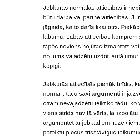
Jebkurās normālās attiecībās ir ne
būtu darba vai partnerattiecības. Ju
jāgaida, ka to darīs tikai otrs. Piekā
labumu. Labās attiecībās kompromis
tāpēc neviens nejūtas izmantots vai
no jums vajadzētu uzdot jautājumu: 
kopīgi.
Jebkurās attiecībās pienāk brīdis, k
normāli, taču savi
argumenti
ir jāiz
otram nevajadzētu teikt ko tādu, ko v
viens strīds nav tā vērts, lai izbojāt
argumentēt ar jebkādiem līdzekļiem, l
pateiktu piecus trīsstāvīgus teikumus