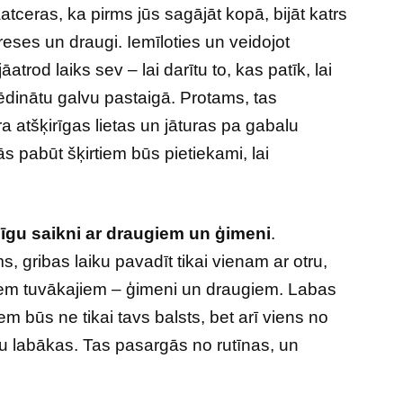
jāatceras, ka pirms jūs sagājāt kopā, bijāt katrs
reses un draugi. Iemīloties un veidojot
āatrod laiks sev – lai darītu to, kas patīk, lai
vēdinātu galvu pastaigā. Protams, tas
 atšķirīgas lietas un jāturas pa gabalu
ās pabūt šķirtiem būs pietiekami, lai
īgu
saikni ar draugiem un ģimeni
.
gribas laiku pavadīt tikai vienam ar otru,
iem tuvākajiem – ģimeni un draugiem. Labas
em būs ne tikai tavs balsts, bet arī viens no
ūtu labākas. Tas pasargās no rutīnas, un