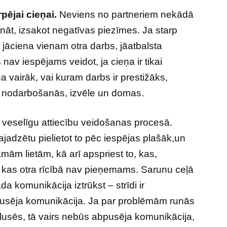
pējai cieņai
.
Neviens no partneriem nekādā
nāt, izsakot negatīvas piezīmes. Ja starp
r jāciena vienam otra darbs, jāatbalsta
av iespējams veidot, ja cieņa ir tikai
a vairāk, vai kuram darbs ir prestižāks,
era nodarbošanās, izvēle un domas.
me veselīgu attiecību veidošanas procesā.
ajadzētu pielietot to pēc iespējas plašāk,un
mām lietām, kā arī apspriest to, kas,
i kas otra rīcībā nav pieņemams. Sarunu ceļā
a komunikācija iztrūkst – strīdi ir
pusēja komunikācija. Ja par problēmām runās
oklusēs, tā vairs nebūs abpusēja komunikācija,