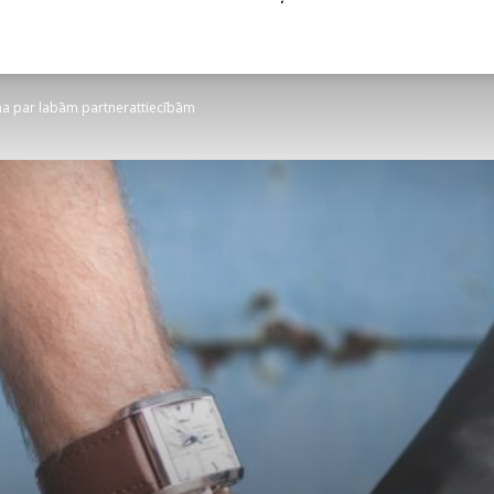
ina par labām partnerattiecībām