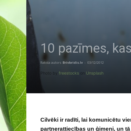
10 pazīmes, kas
Raksta autors
Brivbridis.lv
-
03/12/2012
Photo by
freestocks
on
Unsplash
Cilvēki ir radīti, lai komunicētu vi
partnerattiecības un ģimeni, un tā 