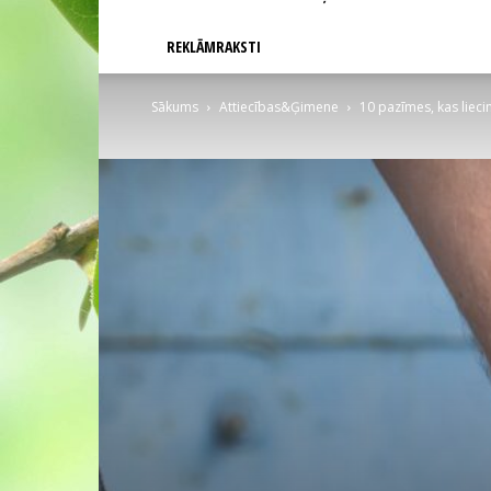
REKLĀMRAKSTI
Sākums
Attiecības&Ģimene
10 pazīmes, kas liec