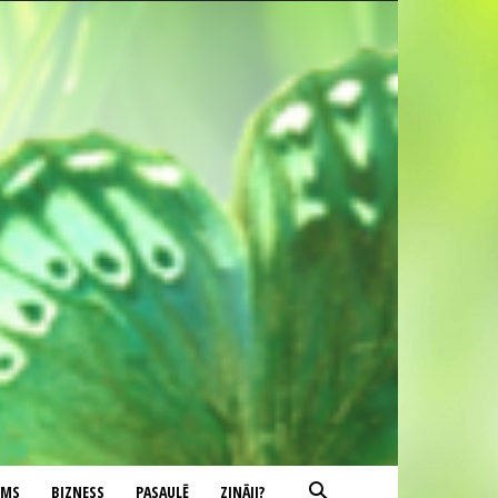
UMS
BIZNESS
PASAULĒ
ZINĀJI?