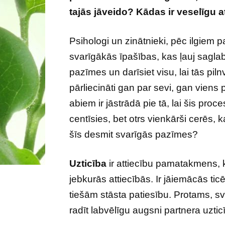
tajās jāveido? Kādas ir veselīgu
Psihologi un zinātnieki, pēc ilgiem p
svarīgākās īpašības, kas ļauj saglabā
pazīmes un darīsiet visu, lai tās piln
pārliecināti gan par sevi, gan viens pa
abiem ir jāstrādā pie tā, lai šis proc
centīsies, bet otrs vienkārši cerēs, k
šīs desmit svarīgās pazīmes?
Uzticība
ir attiecību pamatakmens, k
jebkurās attiecībās. Ir jāiemācās ticē
tiešām stāsta patiesību. Protams, sva
radīt labvēlīgu augsni partnera uzticī