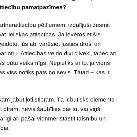
 attiecību pamatpazīmes?
artnerattiecību pētījumem, izdalījuši desmit
t lieliskas attiecības. Ja ievērosiet šīs
veidotu, jūs abi varēsiet justies droši un
r otru. Attiecības veido divi cilvēki, tāpēc arī
ess būtu veiksmīgs. Nepietiks ar to, ja viens
as viss notiks pats no sevis. Tātad – kas ir
am jābūt ļoti stipram. Tā ir būtisks elements
t otram, nevis šaubīties par to, vai viņš
rīgi arī pašai vienmēr stāstīt taisnību un
bai.