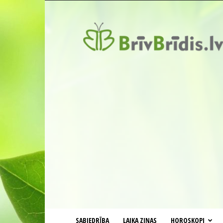
BrīvBrīdis.lv
SABIEDRĪBA
LAIKA ZIŅAS
HOROSKOPI