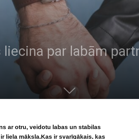
 liecina par labām par
ens ar otru, veidotu labas un stabilas
ir liela māksla.Kas ir svarīgākais, kas