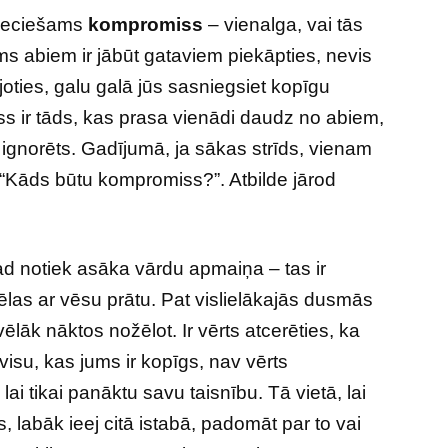
pieciešams
kompromiss
– vienalga, vai tās
ms abiem ir jābūt gataviem piekāpties, nevis
pjoties, galu galā jūs sasniegsiet kopīgu
s ir tāds, kas prasa vienādi daudz no abiem,
 ignorēts. Gadījumā, ja sākas strīds, vienam
“Kāds būtu kompromiss?”. Atbilde jārod
ad notiek asāka vārdu apmaiņa – tas ir
vēlas ar vēsu prātu. Pat vislielākajās dusmās
ēlāk nāktos nožēlot. Ir vērts atcerēties, ka
u visu, kas jums ir kopīgs, nav vērts
ai tikai panāktu savu taisnību. Tā vietā, lai
, labāk ieej citā istabā, padomāt par to vai