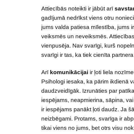
Attiecībās noteikti ir jābūt arī
savstar
gadījumā nedrīkst viens otru nonieci
jums valda patiesa mīlestība, jums i
veiksmēs un neveiksmēs. Attiecības n
vienpusēja. Nav svarīgi, kurš nopeln
svarīgi ir tas, ka tiek cienīta partn
Arī
komunikācijai
ir ļoti liela nozī
Psihologi iesaka, ka pārim ikdienā v
daudzveidīgāk. Izrunāties par patīka
iespējams, neapmierina, sāpina, va
ir iespējams panākt ļoti daudz. Ja šād
neizbēgami. Protams, svarīga ir ab
tikai viens no jums, bet otrs visu n