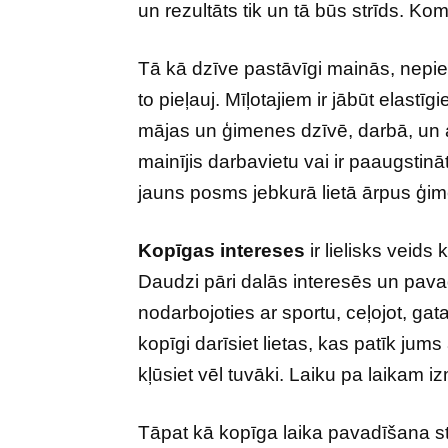
un rezultāts tik un tā būs strīds. Kom
Tā kā dzīve pastāvīgi mainās, nep
to pieļauj. Mīļotajiem ir jābūt elast
mājas un ģimenes dzīvē, darbā, un at
mainījis darbavietu vai ir paaugstināts
jauns posms jebkurā lietā ārpus ģime
Kopīgas intereses
ir lielisks veids
Daudzi pāri dalās interesēs un pava
nodarbojoties ar sportu, ceļojot, gat
kopīgi darīsiet lietas, kas patīk jums 
kļūsiet vēl tuvāki. Laiku pa laikam i
Tāpat kā kopīga laika pavadīšana stip