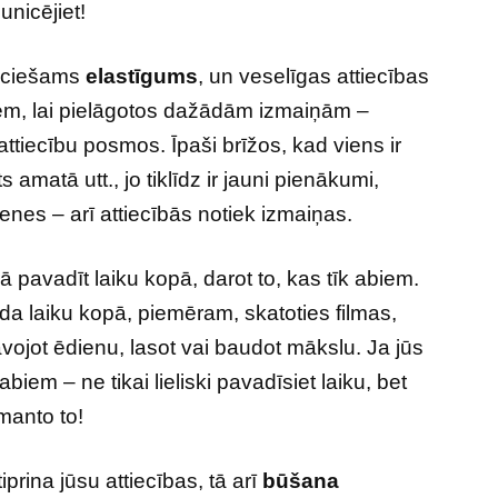
unicējiet!
ieciešams
elastīgums
, un veselīgas attiecības
īgiem, lai pielāgotos dažādām izmaiņām –
tiecību posmos. Īpaši brīžos, kad viens ir
 amatā utt., jo tiklīdz ir jauni pienākumi,
nes – arī attiecībās notiek izmaiņas.
 kā pavadīt laiku kopā, darot to, kas tīk abiem.
da laiku kopā, piemēram, skatoties filmas,
avojot ēdienu, lasot vai baudot mākslu. Ja jūs
abiem – ne tikai lieliski pavadīsiet laiku, bet
zmanto to!
rina jūsu attiecības, tā arī
būšana