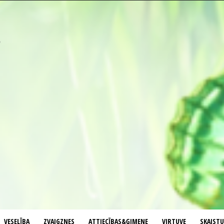
VESELĪBA
ZVAIGZNES
ATTIECĪBAS&ĢIMENE
VIRTUVE
SKAIST