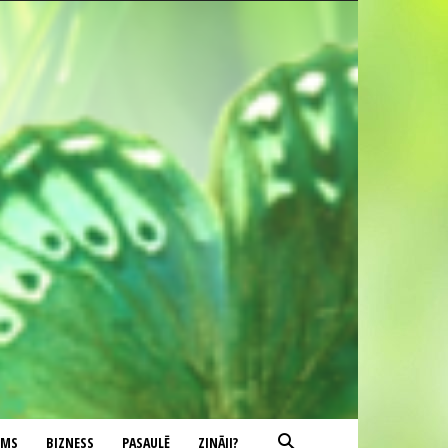
UMS
BIZNESS
PASAULĒ
ZINĀJI?