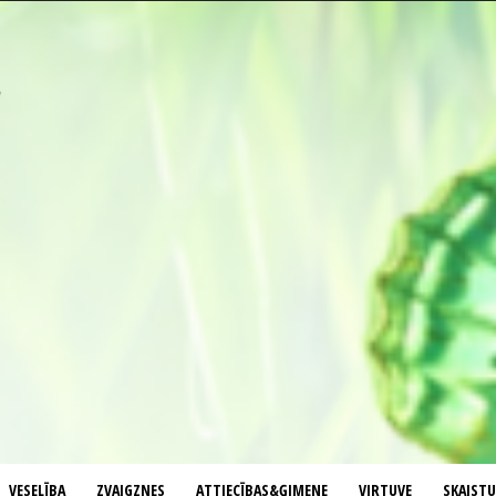
VESELĪBA
ZVAIGZNES
ATTIECĪBAS&ĢIMENE
VIRTUVE
SKAIST