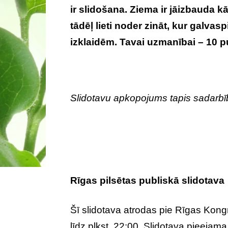
ir slidošana. Ziema ir jāizbauda kār
tādēļ lieti noder zināt, kur galva
izklaidēm. Tavai uzmanībai – 10 p
Slidotavu apkopojums tapis sadarbī
Rīgas pilsētas publiskā slidotava
Šī slidotava atrodas pie Rīgas Kong
līdz plkst. 22:00. Slidotava pieeja