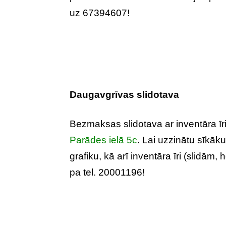
uz 67394607!
Daugavgrīvas slidotava
Bezmaksas slidotava ar inventāra īr
Parādes ielā 5c
. Lai uzzinātu sīkāk
grafiku, kā arī inventāra īri (slidām,
pa tel. 20001196!