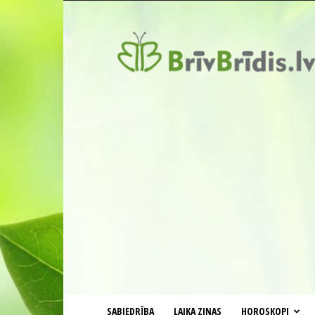
BrīvBrīdis.lv
SABIEDRĪBA
LAIKA ZIŅAS
HOROSKOPI