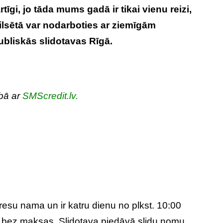
tīgi, jo tāda mums gadā ir tikai vienu reizi,
spilsētā var nodarboties ar ziemīgām
ubliskās slidotavas Rīgā.
bā ar
SMScredit.lv.
resu nama un ir katru dienu no plkst. 10:00
ma bez maksas. Slidotava piedāvā slidu nomu.