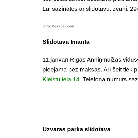
Lai sazinātos ar slidotavu, zvani: 2
Foto: Picxabay.com
Slidotava Imantā
11.janvārī Rīgas Anniņmuižas viduss
pieejama bez maksas. Arī šeit tiek 
Kleistu iela 14
. Telefona numurs saz
Uzvaras parka slidotava