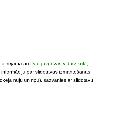
i pieejama arī
Daugavgrīvas vidusskolā,
u informāciju par slidotavas izmantošanas
 hokeja nūju un ripu), sazvanies ar slidotavu