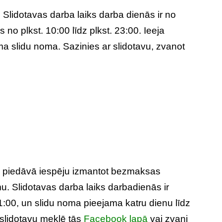
. Slidotavas darba laiks darba dienās ir no
s no plkst. 10:00 līdz plkst. 23:00. Ieeja
ma slidu noma. Sazinies ar slidotavu, zvanot
 piedāvā iespēju izmantot bezmaksas
u. Slidotavas darba laiks darbadienās ir
1:00, un slidu noma pieejama katru dienu līdz
r slidotavu meklē tās
Facebook lapā
vai zvani