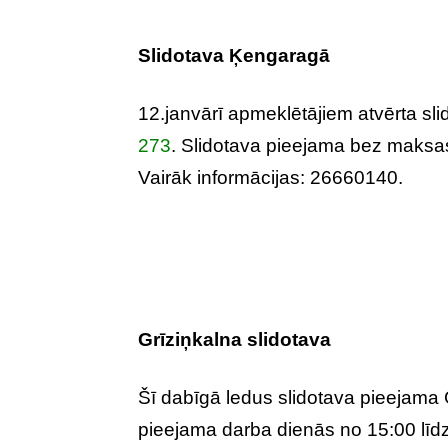
Slidotava Ķengaragā
12.janvārī apmeklētājiem atvērta s
273
. Slidotava pieejama bez maksas
Vairāk informācijas: 26660140.
Grīziņkalna slidotava
Šī dabīgā ledus slidotava pieejama 
pieejama darba dienās no 15:00 līdz