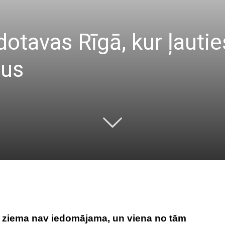
idotavas Rīgā, kur ļaut
dus
kā ziema nav iedomājama, un viena no tām