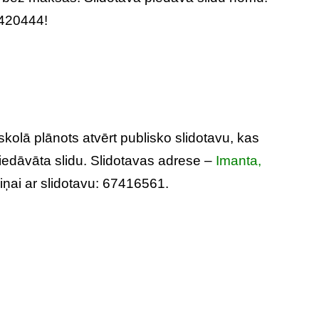
9420444!
kolā plānots atvērt publisko slidotavu, kas
piedāvāta slidu. Slidotavas adrese –
Imanta,
iņai ar slidotavu: 67416561.