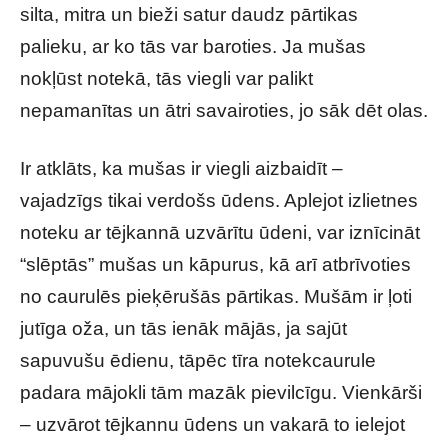
silta, mitra un bieži satur daudz pārtikas
palieku, ar ko tās var baroties. Ja mušas
nokļūst notekā, tās viegli var palikt
nepamanītas un ātri savairoties, jo sāk dēt olas.
Ir atklāts, ka mušas ir viegli aizbaidīt –
vajadzīgs tikai verdošs ūdens. Aplejot izlietnes
noteku ar tējkannā uzvārītu ūdeni, var iznīcināt
“slēptās” mušas un kāpurus, kā arī atbrīvoties
no caurulēs pieķērušās pārtikas. Mušām ir ļoti
jutīga oža, un tās ienāk mājās, ja sajūt
sapuvušu ēdienu, tāpēc tīra notekcaurule
padara mājokli tām mazāk pievilcīgu. Vienkārši
– uzvārot tējkannu ūdens un vakarā to ielejot