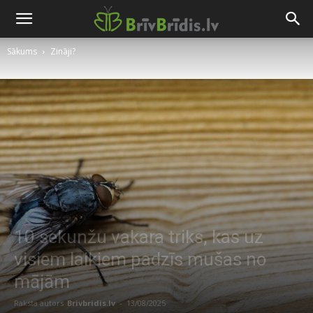
Sākums
Zināji?
10 sekunžu vakara triks, kas uz
visiem laikiem padzīs mušas no
mājām
Raksta autors
Brivbridis.lv
-
13/08/2025