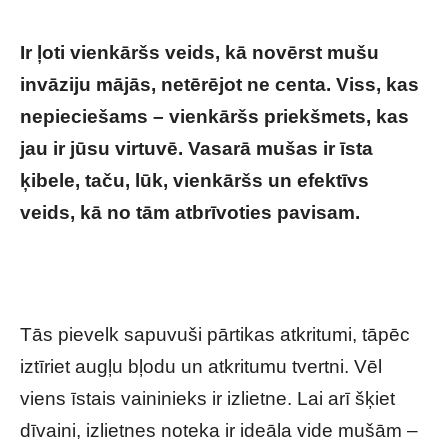
Ir ļoti vienkāršs veids, kā novērst mušu
invāziju mājās, netērējot ne centa. Viss, kas
nepieciešams – vienkāršs priekšmets, kas
jau ir jūsu virtuvē. Vasarā mušas ir īsta
ķibele, taču, lūk, vienkāršs un efektīvs
veids, kā no tām atbrīvoties pavisam.
10
sekunžu vakara triks, kas uz visiem laikiem
padzīs mušas no mājām
Tās pievelk sapuvuši pārtikas atkritumi, tāpēc
iztīriet augļu bļodu un atkritumu tvertni. Vēl
viens īstais vaininieks ir izlietne. Lai arī šķiet
dīvaini, izlietnes noteka ir ideāla vide mušām –