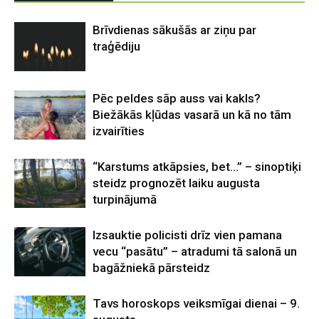
Brīvdienas sākušās ar ziņu par
traģēdiju
Pēc peldes sāp auss vai kakls?
Biežākās kļūdas vasarā un kā no tām
izvairīties
“Karstums atkāpsies, bet…” – sinoptiķi
steidz prognozēt laiku augusta
turpinājumā
Izsauktie policisti drīz vien pamana
vecu “pasātu” – atradumi tā salonā un
bagāžniekā pārsteidz
Tavs horoskops veiksmīgai dienai – 9.