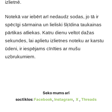
izlietnē.
Notekā var iebērt arī nedaudz sodas, jo tā ir
spēcīgi sārmaina un lieliski šķīdina taukainas
pārtikas atliekas.
Katru dienu veltot dažas
sekundes, lai aplietu izlietnes noteku ar karstu
ūdeni, ir iespējams cīnīties ar mušu
uzbrukumiem.
10 sekunžu vakara triks, kas uz visiem laikiem
padzīs mušas no mājām
Seko mums arī
soctīklos:
Facebook
,
Instagram
,
X
,
Threads