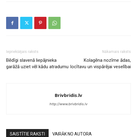
Iepriekšējais raksts
Nākamais raksts
Bēdīgi slavenā liepājnieka
Kolagēna nozīme ādas,
garāžā uziet vēl kādu atradumu
locītavu un vispārējai veselībai
Brivbridis.lv
http://www.brivbridis.lv
SAISTĪTIE RAKSTI
VAIRĀK NO AUTORA