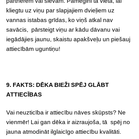
partnerēm vai sievām. Pamēģini tā vietā, lai
kliegtu uz viņu par slapjajiem dvieļiem uz
vannas istabas grīdas, ko viņš atkal nav
savācis, pārsteigt viņu ar kādu dāvanu vai
iegādājies jaunu, skaistu apakšveļu un piešauj
attiecībām uguntiņu!
9. FAKTS: DĒKA BIEŽI SPĒJ GLĀBT
ATTIECĪBAS
Vai neuzticība ir attiecību nāves skūpsts? Ne
vienmēr! Lai gan dēka ir aizraujoša, tā spēj no
jauna atmodināt ilglaicīgo attiecību kvalitāti.