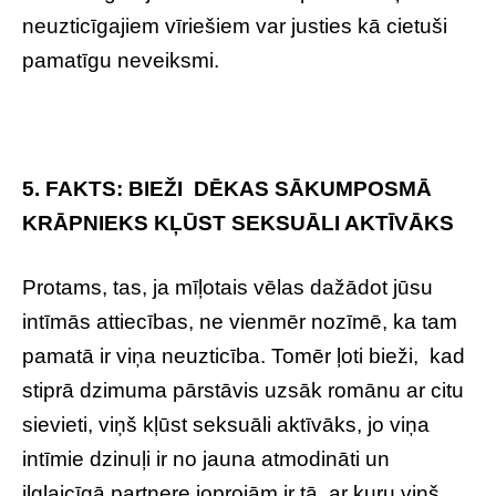
neuzticīgajiem vīriešiem var justies kā cietuši
pamatīgu neveiksmi.
5. FAKTS: BIEŽI DĒKAS SĀKUMPOSMĀ
KRĀPNIEKS KĻŪST SEKSUĀLI AKTĪVĀKS
Protams, tas, ja mīļotais vēlas dažādot jūsu
intīmās attiecības, ne vienmēr nozīmē, ka tam
pamatā ir viņa neuzticība. Tomēr ļoti bieži, kad
stiprā dzimuma pārstāvis uzsāk romānu ar citu
sievieti, viņš kļūst seksuāli aktīvāks, jo viņa
intīmie dzinuļi ir no jauna atmodināti un
ilglaicīgā partnere joprojām ir tā, ar kuru viņš