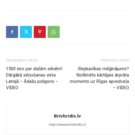
Iepriekšējais raksts
Nākamais raksts
1500 eiro par dažām sēnēm!
Slepkavības mēģinājums?
Dārgākā sēņošanas vieta
Nofilmēts kārtējais ārprāta
Latvijā – Ādažu poligons –
moments uz Rīgas apvedceļa
VIDEO
– VIDEO
Brivbridis.lv
http://www.brivbridis.lv