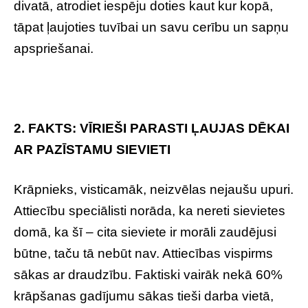
divatā, atrodiet iespēju doties kaut kur kopā,
tāpat ļaujoties tuvībai un savu cerību un sapņu
apspriešanai.
2. FAKTS: VĪRIEŠI PARASTI ĻAUJAS DĒKAI
AR PAZĪSTAMU SIEVIETI
Krāpnieks, visticamāk, neizvēlas nejaušu upuri.
Attiecību speciālisti norāda, ka nereti sievietes
domā, ka šī – cita sieviete ir morāli zaudējusi
būtne, taču tā nebūt nav. Attiecības vispirms
sākas ar draudzību. Faktiski vairāk nekā 60%
krāpšanas gadījumu sākas tieši darba vietā,