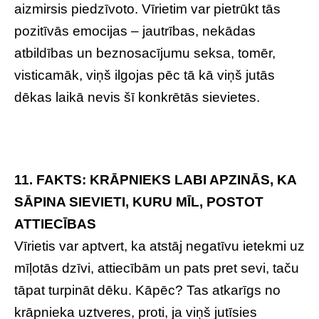
aizmirsis piedzīvoto. Vīrietim var pietrūkt tās
pozitīvās emocijas – jautrības, nekādas
atbildības un beznosacījumu seksa, tomēr,
visticamāk, viņš ilgojas pēc tā kā viņš jutās
dēkas laikā nevis šī konkrētās sievietes.
11. FAKTS: KRĀPNIEKS LABI APZINĀS, KA
SĀPINA SIEVIETI, KURU MĪL, POSTOT
ATTIECĪBAS
Vīrietis var aptvert, ka atstāj negatīvu ietekmi uz
mīļotās dzīvi, attiecībām un pats pret sevi, taču
tāpat turpināt dēku. Kāpēc? Tas atkarīgs no
krāpnieka uztveres, proti, ja viņš jutīsies