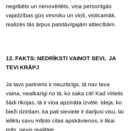
negribēts un nenovērtēts, viņa personīgās
vajadzības gūs virsroku un viņš, visticamāk,
realizēs tās ārpus patstāvīgajām attiecībām.
12. FAKTS: NEDRĪKSTI VAINOT SEVI, JA
TEVI KRĀPJ
Ja tavs partneris ir neuzticīgs, tā nav tava
vaina, neatkarīgi no tā, ko saka citi! Kad vīrietis
šādi rīkojas, tā ir viņa apzināta izvēle. Ideja, ko
bieži dzirdam, ka pati sieviete ir darījusi visu, lai
ieliktu savu mīļoto citas apskāvienos, ir tikai
mīts, nevis realitāte.