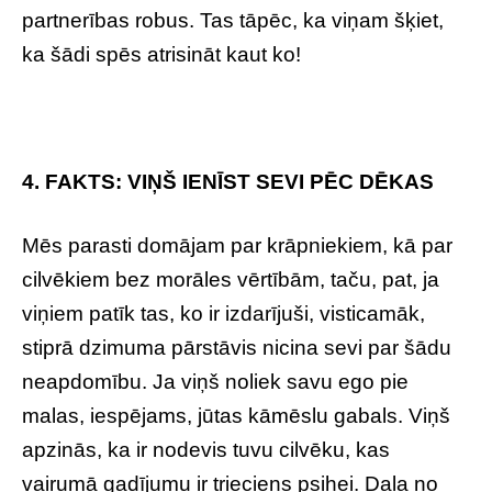
partnerības robus. Tas tāpēc, ka viņam šķiet,
ka šādi spēs atrisināt kaut ko!
4. FAKTS: VIŅŠ IENĪST SEVI PĒC DĒKAS
Mēs parasti domājam par krāpniekiem, kā par
cilvēkiem bez morāles vērtībām, taču, pat, ja
viņiem patīk tas, ko ir izdarījuši, visticamāk,
stiprā dzimuma pārstāvis nicina sevi par šādu
neapdomību. Ja viņš noliek savu ego pie
malas, iespējams, jūtas kāmēslu gabals. Viņš
apzinās, ka ir nodevis tuvu cilvēku, kas
vairumā gadījumu ir trieciens psihei. Daļa no