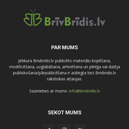
PAR MUMS
Jebkura Brivbridis.lv publicēto materiālu kopēšana,
modificēšana, uzglabāšana, arhivēšana un pilnīga vai daļēja
publiskošana/pārpublicēšana ir aizliegta bez Brivbridis.lv
rakstiskas atļaujas.
Sazinieties ar mums:
info@brivbridis.lv
SEKOT MUMS