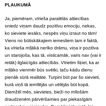
PLAUKUMĀ
Ja, piemēram, vīrieša paralēlās attiecības
sniedz viņam daudz pozitīvu emociju, nekas,
ko sieviete iesāks, nespēs viņu izraut no tām!
Viens no būtiskākajiem iemesliem tam ir faktā,
ka vīrieša mīļākā nerīko drāmu, viņa ir pozitīva
un starojoša, kas tā, visticamāk, vairs nav (vai ir
retāk) ilglaicīgās attiecībās. Vīrietim šķiet, ka ar
mīļāko vienmēr būs svētki, taču kādu dienu
pienāk sūrā realitāte. Turpini būt par šo sievieti,
kurā viņš tā iemīlējās un vēlējās būt kopā.
Diemžēl mēs, sievietes, bieži no mīlošām
draudzenēm pārvēršamies par piekasīgām