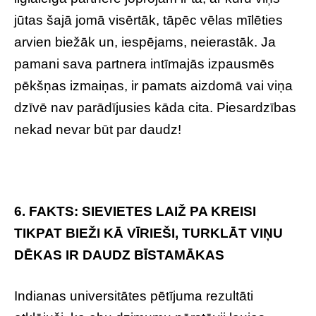
jūtas šajā jomā visērtāk, tāpēc vēlas mīlēties
arvien biežāk un, iespējams, neierastāk. Ja
pamani sava partnera intīmajās izpausmēs
pēkšņas izmaiņas, ir pamats aizdomā vai viņa
dzīvē nav parādījusies kāda cita. Piesardzības
nekad nevar būt par daudz!
6. FAKTS: SIEVIETES LAIŽ PA KREISI
TIKPAT BIEŽI KĀ VĪRIEŠI, TURKLĀT VIŅU
DĒKAS IR DAUDZ BĪSTAMĀKAS
Indianas universitātes pētījuma rezultāti