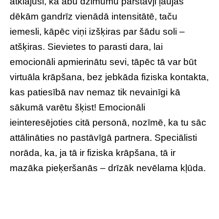
atklājuši, ka abu dzimumu pārstāvji ļaujas
dēkām gandrīz vienādā intensitātē, taču
iemesli, kāpēc viņi izšķiras par šādu soli –
atšķiras. Sievietes to parasti dara, lai
emocionāli apmierinātu sevi, tāpēc tā var būt
virtuāla krāpšana, bez jebkāda fiziska kontakta,
kas patiesībā nav nemaz tik nevainīgi kā
sākumā varētu šķist! Emocionāli
ieinteresējoties citā personā, nozīmē, ka tu sāc
attālināties no pastāvīgā partnera. Speciālisti
norāda, ka, ja tā ir fiziska krāpšana, tā ir
mazāka pieķeršanās – drīzāk nevēlama kļūda.