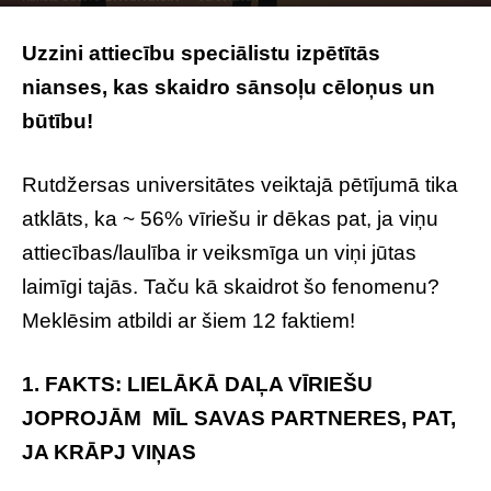
Photo by
Eric Ward
on
Unsplash
Uzzini attiecību speciālistu izpētītās
nianses, kas skaidro sānsoļu cēloņus un
būtību!
12 pārsteidzoši fakti par neuzticību
Rutdžersas universitātes veiktajā pētījumā tika
atklāts, ka ~ 56% vīriešu ir dēkas pat, ja viņu
attiecības/laulība ir veiksmīga un viņi jūtas
laimīgi tajās. Taču kā skaidrot šo fenomenu?
Meklēsim atbildi ar šiem 12 faktiem!
1. FAKTS: LIELĀKĀ DAĻA VĪRIEŠU
JOPROJĀM MĪL SAVAS PARTNERES, PAT,
JA KRĀPJ VIŅAS