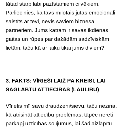
tātad starp labi pazīstamiem cilvēkiem.
Pārliecinies, ka tavs mīļotais jūtas emocionāli
saistīts ar tevi, nevis saviem biznesa
partneriem. Jums katram ir savas ikdienas
gaitas un rūpes par dažādām sadzīviskām
lietām, taču kā ar laiku tikai jums diviem?
3. FAKTS: VĪRIEŠI LAIŽ PA KREISI, LAI
SAGLĀBTU ATTIECĪBAS (LAULĪBU)
Vīrietis mīl savu draudzeni/sievu, taču nezina,
kā atrisināt attiecību problēmas, tāpēc nereti
pārkāpj uzticības solījumus, lai šādiaizlāpītu