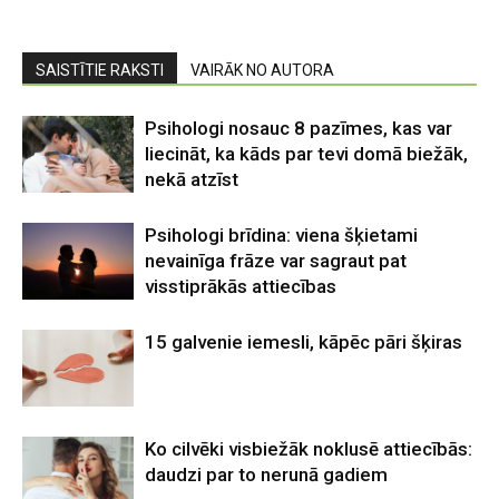
SAISTĪTIE RAKSTI
VAIRĀK NO AUTORA
Psihologi nosauc 8 pazīmes, kas var
liecināt, ka kāds par tevi domā biežāk,
nekā atzīst
Psihologi brīdina: viena šķietami
nevainīga frāze var sagraut pat
visstiprākās attiecības
15 galvenie iemesli, kāpēc pāri šķiras
Ko cilvēki visbiežāk noklusē attiecībās:
daudzi par to nerunā gadiem