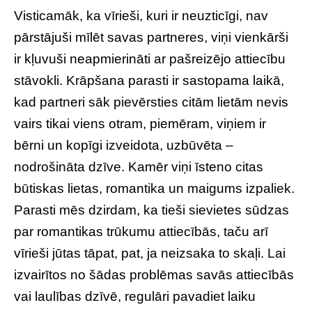
Visticamāk, ka vīrieši, kuri ir neuzticīgi, nav
pārstājuši mīlēt savas partneres, viņi vienkārši
ir kļuvuši neapmierināti ar pašreizējo attiecību
stāvokli. Krāpšana parasti ir sastopama laikā,
kad partneri sāk pievērsties citām lietām nevis
vairs tikai viens otram, piemēram, viņiem ir
bērni un kopīgi izveidota, uzbūvēta –
nodrošināta dzīve. Kamēr viņi īsteno citas
būtiskas lietas, romantika un maigums izpaliek.
Parasti mēs dzirdam, ka tieši sievietes sūdzas
par romantikas trūkumu attiecībās, taču arī
vīrieši jūtas tāpat, pat, ja neizsaka to skaļi. Lai
izvairītos no šādas problēmas savās attiecībās
vai laulības dzīvē, regulāri pavadiet laiku