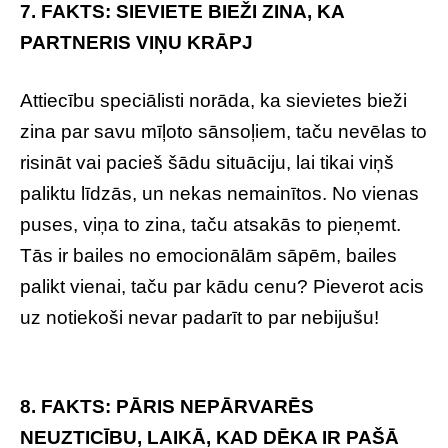
7. FAKTS: SIEVIETE BIEŽI ZINA, KA
PARTNERIS VIŅU KRĀPJ
Attiecību speciālisti norāda, ka sievietes bieži
zina par savu mīļoto sānsoļiem, taču nevēlas to
risināt vai pacieš šādu situāciju, lai tikai viņš
paliktu līdzās, un nekas nemainītos. No vienas
puses, viņa to zina, taču atsakās to pieņemt.
Tās ir bailes no emocionālām sāpēm, bailes
palikt vienai, taču par kādu cenu? Pieverot acis
uz notiekoši nevar padarīt to par nebijušu!
8. FAKTS: PĀRIS NEPĀRVARĒS
NEUZTICĪBU, LAIKĀ, KAD DĒKA IR PAŠĀ