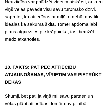
Neuzticība var palīdzēt vīrietim atskārst, ar kuru
viņš vēlas pavadīt visu savu turpmāko dzīvi,
saprotot, ka attiecības ar mīļāko nebūt nav tik
ideālas kā sākumā šķita. Tomēr apdomā labi
pirms atgriezties pie krāpnieka, tas diemžēl
mēdz atkārtoties.
10. FAKTS: PAT PĒC ATTIECĪBU
ATJAUNOŠANAS, VĪRIETIM VAR PIETRŪKT
DĒKAS
Skumji, bet pat, ja viņš mīl savu partneri un
vēlas glābt attiecības, tomēr nav pilnībā