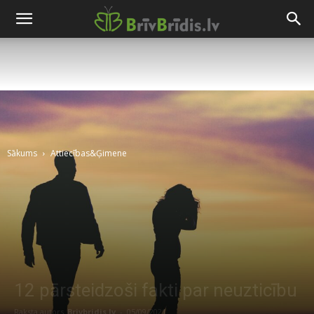
Sākums
Attiecības&Ģimene
12 pārsteidzoši fakti par neuzticību
Raksta autors
Brivbridis.lv
-
05/09/2021