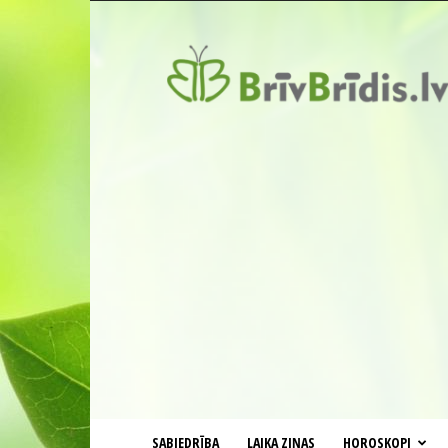
BrīvBrīdis.lv
SABIEDRĪBA
LAIKA ZIŅAS
HOROSKOPI