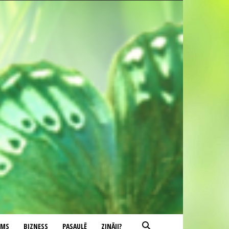
UMS
BIZNESS
PASAULĒ
ZINĀJI?