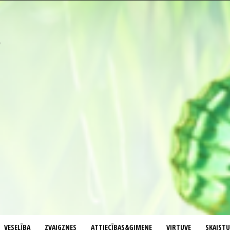
VESELĪBA
ZVAIGZNES
ATTIECĪBAS&ĢIMENE
VIRTUVE
SKAIST