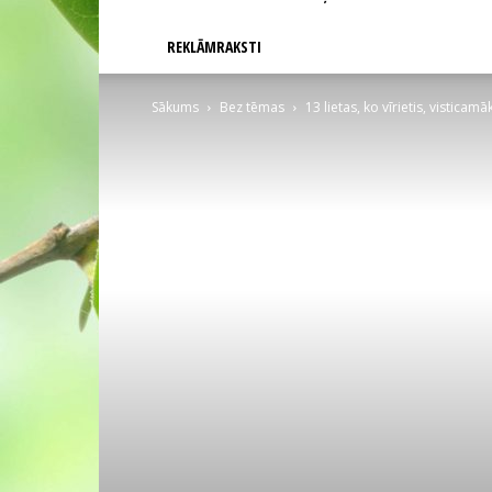
REKLĀMRAKSTI
Sākums
Bez tēmas
13 lietas, ko vīrietis, visticam