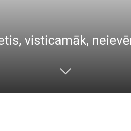
ietis, visticamāk, neievē