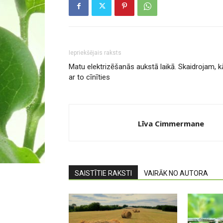
Iepriekšējais raksts
Matu elektrizēšanās aukstā laikā. Skaidrojam, k
ar to cīnīties
Līva Cimmermane
SAISTĪTIE RAKSTI
VAIRĀK NO AUTORA