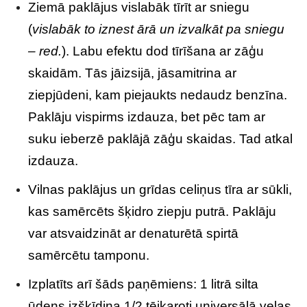
Ziemā paklājus vislabāk tīrīt ar sniegu
(
vislabāk to iznest ārā un izvalkāt pa sniegu
– red.
). Labu efektu dod tīrīšana ar zāģu
skaidām. Tās jāizsijā, jāsamitrina ar
ziepjūdeni, kam piejaukts nedaudz benzīna.
Paklāju vispirms izdauza, bet pēc tam ar
suku ieberzē paklājā zāģu skaidas. Tad atkal
izdauza.
Vilnas paklājus un grīdas celiņus tīra ar sūkli,
kas samērcēts šķidro ziepju putrā. Paklāju
var atsvaidzināt ar denaturētā spirtā
samērcētu tamponu.
Izplatīts arī šāds paņēmiens: 1 litrā silta
ūdens izšķīdina 1/2 tējkaroti universālā veļas