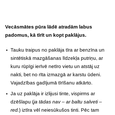
Vecāsmātes pūra lādē atradām labus
padomus, kā tīrīt un kopt paklājus.
Tauku traipus no paklāja tīra ar benzīna un
sintētiskā mazgāšanas līdzekļa putriņu, ar
kuru rūpīgi ierīvē netīro vietu un atstāj uz
nakti, bet no rīta izmazgā ar karstu ūdeni.
Vajadzības gadījumā tīrīšanu atkārto.
Ja uz paklāja ir izlijusi tinte, vispirms ar
dzēšlapu (
ja tādas nav – ar baltu salveti –
red.
) iztīra vēl neiesūkušos tinti. Pēc tam