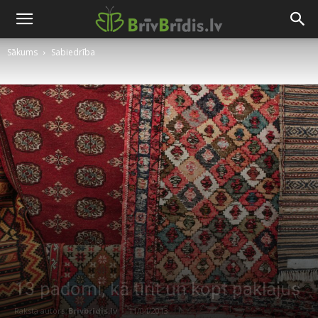
Sākums
Sabiedrība
13 padomi, kā tīrīt un kopt paklājus
Raksta autors
Brivbridis.lv
-
11/04/2013