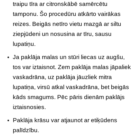
traipu tīra ar citronskābē samērcētu
tamponu. Šo procedūru atkārto vairākas
reizes. Beigās netīro vietu mazgā ar siltu
ziepjūdeni un nosusina ar tīru, sausu
lupatiņu.
Ja paklāja malas un stūri liecas uz augšu,
tos var iztaisnot. Zem paklāja malas jāpaliek
vaskadrāna, uz paklāja jāuzliek mitra
lupatiņa, virsū atkal vaskadrāna, bet beigās
kāds smagums. Pēc pāris dienām paklājs
iztaisnosies.
Paklāja krāsu var atjaunot ar etiķūdens
palīdzību.