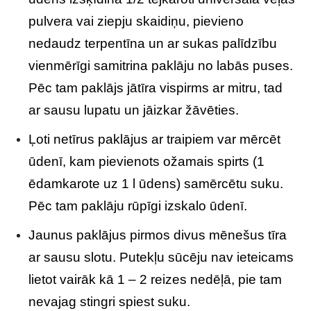
pulvera vai ziepju skaidiņu, pievieno
nedaudz terpentīna un ar sukas palīdzību
vienmērīgi samitrina paklāju no labās puses.
Pēc tam paklājs jātīra vispirms ar mitru, tad
ar sausu lupatu un jāizkar žāvēties.
Ļoti netīrus paklājus ar traipiem var mērcēt
ūdenī, kam pievienots ožamais spirts (1
ēdamkarote uz 1 l ūdens) samērcētu suku.
Pēc tam paklāju rūpīgi izskalo ūdenī.
Jaunus paklājus pirmos divus mēnešus tīra
ar sausu slotu. Putekļu sūcēju nav ieteicams
lietot vairāk kā 1 – 2 reizes nedēļā, pie tam
nevajag stingri spiest suku.