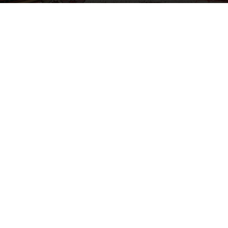
Photo by
Juli Kosolapova
on
Unsplash