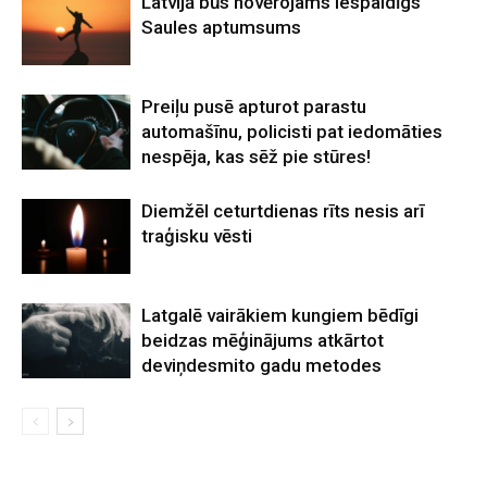
Latvijā būs novērojams iespaidīgs
Saules aptumsums
Preiļu pusē apturot parastu
automašīnu, policisti pat iedomāties
nespēja, kas sēž pie stūres!
Diemžēl ceturtdienas rīts nesis arī
traģisku vēsti
Latgalē vairākiem kungiem bēdīgi
beidzas mēģinājums atkārtot
deviņdesmito gadu metodes