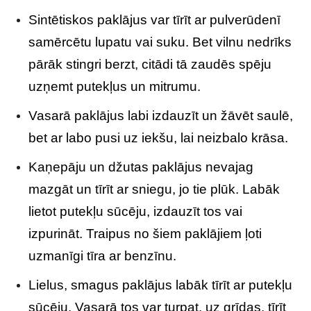
Sintētiskos paklājus var tīrīt ar pulverūdenī
samērcētu lupatu vai suku. Bet vilnu nedrīks
pārāk stingri berzt, citādi tā zaudēs spēju
uzņemt putekļus un mitrumu.
Vasarā paklājus labi izdauzīt un žāvēt saulē,
bet ar labo pusi uz iekšu, lai neizbalo krāsa.
Kaņepāju un džutas paklājus nevajag
mazgāt un tīrīt ar sniegu, jo tie plūk. Labāk
lietot putekļu sūcēju, izdauzīt tos vai
izpurināt. Traipus no šiem paklājiem ļoti
uzmanīgi tīra ar benzīnu.
Lielus, smagus paklājus labāk tīrīt ar putekļu
sūcēju. Vasarā tos var turpat, uz grīdas, tīrīt