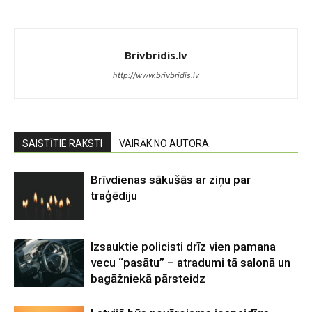
Brivbridis.lv
http://www.brivbridis.lv
SAISTĪTIE RAKSTI
VAIRĀK NO AUTORA
Brīvdienas sākušās ar ziņu par
traģēdiju
Izsauktie policisti drīz vien pamana
vecu “pasātu” – atradumi tā salonā un
bagāžniekā pārsteidz