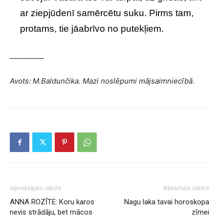
ar ziepjūdenī samērcētu suku. Pirms tam,
protams, tie jāabrīvo no putekļiem.
__________
Avots: M.Baldunčika. Mazi noslēpumi mājsaimniecībā.
Iepriekšējais raksts
Nākamais raksts
ANNA ROZĪTE: Koru karos
Nagu laka tavai horoskopa
nevis strādāju, bet mācos
zīmei