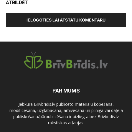
ATBILDĒT
IELOGOTIES LAI ATSTĀTU KOMENTĀRU
PAR MUMS
Jebkura Brivbridis.lv publicēto materiālu kopēšana,
modificēšana, uzglabāšana, arhivēšana un pilnīga vai daļēja
publiskošana/pārpublicēšana ir aizliegta bez Brivbridis.lv
rakstiskas atļaujas.