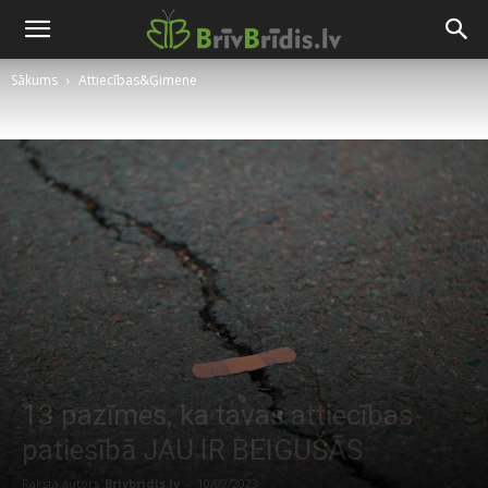
Sākums
Attiecības&Ģimene
13 pazīmes, ka tavas attiecības
patiesībā JAU IR BEIGUŠĀS
Raksta autors
Brivbridis.lv
-
10/09/2023