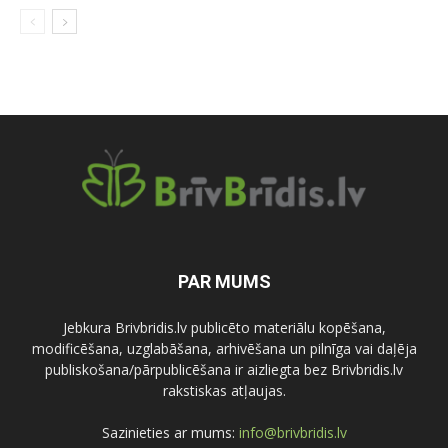
PAR MUMS
Jebkura Brivbridis.lv publicēto materiālu kopēšana,
modificēšana, uzglabāšana, arhivēšana un pilnīga vai daļēja
publiskošana/pārpublicēšana ir aizliegta bez Brivbridis.lv
rakstiskas atļaujas.
Sazinieties ar mums:
info@brivbridis.lv