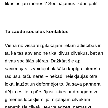
tikušies jau mēnesi? Secinājumus izdari pati!
Tu zaudē sociālos kontaktus
Viena no vissarežģītākajām lietām attiecībās ir
tā, ka tās apvieno ne tikai divus cilvēkus, bet arī
divas sociālās sfēras. Dažkārt šie apļi
savienojas, izveidojot plašāku kopīgu interešu
rādiusu, taču nereti – nekādi neiekļaujas otra
lokā, laužot un deformējot to. Ja sava partnera
dēļ tu esi teju pārstājusi tikties ar draugiem vai
ģimenes locekļiem, jo mīļotajam cilvēkam
nepatīk šie cilvēki, tev vajadzētu pārtraukt