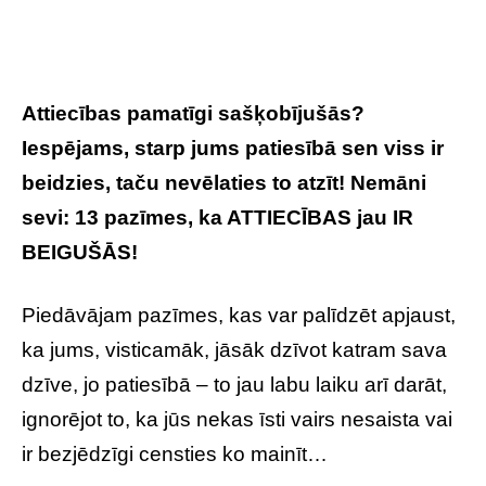
Attiecības pamatīgi sašķobījušās?
Iespējams, starp jums patiesībā sen viss ir
beidzies, taču nevēlaties to atzīt! Nemāni
sevi: 13 pazīmes, ka ATTIECĪBAS jau IR
BEIGUŠĀS!
Piedāvājam pazīmes, kas var palīdzēt apjaust,
ka jums, visticamāk, jāsāk dzīvot katram sava
dzīve, jo patiesībā – to jau labu laiku arī darāt,
ignorējot to, ka jūs nekas īsti vairs nesaista vai
ir bezjēdzīgi censties ko mainīt…