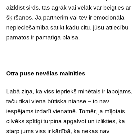
aizklīst sirds, tas agrāk vai vēlāk var beigties ar
šķiršanos. Ja partnerim vai tev ir emocionāla
nepieciešamība satikt kādu citu, jūsu attiecību
pamatos ir pamatīga plaisa.
Otra puse nevēlas mainīties
Labā ziņa, ka viss iepriekš minētais ir labojams,
taču tikai viena būtiska nianse – to nav
iespējams izdarīt vienatnē. Tomēr, ja mīļotais
cilvēks spītīgi turpina apgalvot un izlikties, ka
starp jums viss ir kārtībā, ka nekas nav