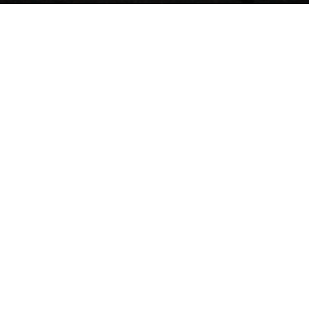
Photo by
Luis Villasmil
on
Unsplash