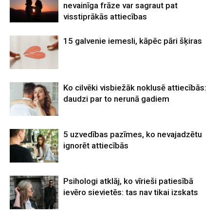
nevainīga frāze var sagraut pat
visstiprākās attiecības
15 galvenie iemesli, kāpēc pāri šķiras
Ko cilvēki visbiežāk noklusē attiecībās:
daudzi par to nerunā gadiem
5 uzvedības pazīmes, ko nevajadzētu
ignorēt attiecībās
Psihologi atklāj, ko vīrieši patiesībā
ievēro sievietēs: tas nav tikai izskats