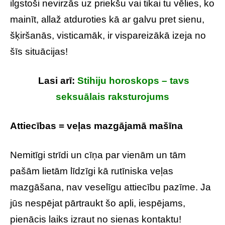
ilgstoši nevirzās uz priekšu vai tikai tu vēlies, ko
mainīt, allaž atduroties kā ar galvu pret sienu,
šķiršanās, visticamāk, ir vispareizākā izeja no
šīs situācijas!
Lasi arī:
Stihiju horoskops – tavs
seksuālais raksturojums
Attiecības = veļas mazgājamā mašīna
Nemitīgi strīdi un cīņa par vienām un tām
pašām lietām līdzīgi kā rutīniska veļas
mazgāšana, nav veselīgu attiecību pazīme. Ja
jūs nespējat pārtraukt šo apli, iespējams,
pienācis laiks izraut no sienas kontaktu!