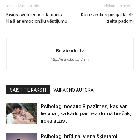
Iepriekšējais raksts
Nākamais raksts
Kivičs svētdienas rītā nācis
Kā uzvesties pie galda: 42
klajā ar emocionālu vēstījumu
zelta padomi
Brivbridis.lv
http://www.brivbridis.lv
SAISTĪTIE RAKSTI
VAIRĀK NO AUTORA
Psihologi nosauc 8 pazīmes, kas var
liecināt, ka kāds par tevi domā biežāk,
nekā atzīst
Psihologi brīdina: viena šķietami