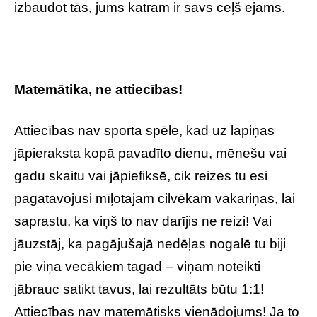
izbaudot tās, jums katram ir savs ceļš ejams.
Matemātika, ne attiecības!
Attiecības nav sporta spēle, kad uz lapiņas
jāpieraksta kopā pavadīto dienu, mēnešu vai
gadu skaitu vai jāpiefiksē, cik reizes tu esi
pagatavojusi mīļotajam cilvēkam vakariņas, lai
saprastu, ka viņš to nav darījis ne reizi! Vai
jāuzstāj, ka pagājušajā nedēļas nogalē tu biji
pie viņa vecākiem tagad – viņam noteikti
jābrauc satikt tavus, lai rezultāts būtu 1:1!
Attiecības nav matemātisks vienādojums! Ja to