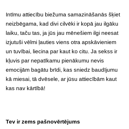
Intīmu attiecību biežuma samazināšanās šķiet
neizbēgama, kad divi cilvēki ir kopā jau ilgāku
laiku, taču tas, ja jūs jau mēnešiem ilgi neesat
izjutuši vēlmi ļauties viens otra apskāvieniem
un tuvībai, liecina par kaut ko citu. Ja sekss ir
kļuvis par nepatīkamu pienākumu nevis
emocijām bagātu brīdi, kas sniedz baudījumu
kā miesai, tā dvēsele, ar jūsu attiecībām kaut
kas nav kārtībā!
Tev ir zems pašnovērtējums