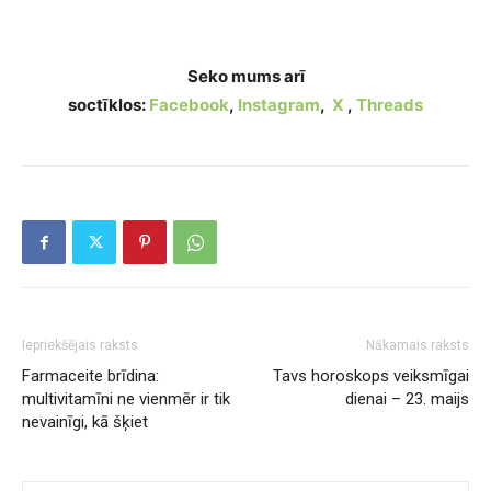
attiecībās
Seko mums arī
soctīklos:
Facebook
,
Instagram
,
X
,
Threads
Iepriekšējais raksts
Nākamais raksts
Farmaceite brīdina:
Tavs horoskops veiksmīgai
multivitamīni ne vienmēr ir tik
dienai – 23. maijs
nevainīgi, kā šķiet