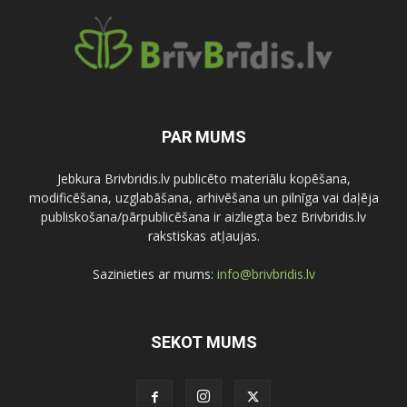
PAR MUMS
Jebkura Brivbridis.lv publicēto materiālu kopēšana,
modificēšana, uzglabāšana, arhivēšana un pilnīga vai daļēja
publiskošana/pārpublicēšana ir aizliegta bez Brivbridis.lv
rakstiskas atļaujas.
Sazinieties ar mums:
info@brivbridis.lv
SEKOT MUMS