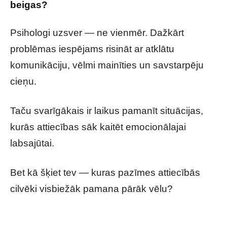
beigas?
Psihologi uzsver — ne vienmēr. Dažkārt
problēmas iespējams risināt ar atklātu
komunikāciju, vēlmi mainīties un savstarpēju
cieņu.
Taču svarīgākais ir laikus pamanīt situācijas,
kurās attiecības sāk kaitēt emocionālajai
labsajūtai.
Bet kā šķiet tev — kuras pazīmes attiecībās
cilvēki visbiežāk pamana pārāk vēlu?
5 uzvedības pazīmes, ko nevajadzētu ignorēt