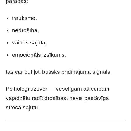
parādās:
trauksme,
nedrošība,
vainas sajūta,
emocionāls izsīkums,
tas var būt ļoti būtisks brīdinājuma signāls.
Psihologi uzsver — veselīgām attiecībām
vajadzētu radīt drošības, nevis pastāvīga
stresa sajūtu.