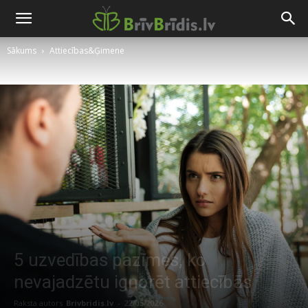
Sākums
Attiecības&Ģimene
5 uzvedības pazīmes, ko
nevajadzētu ignorēt attiecībās
Raksta autors
Brivbridis.lv
-
22/05/2026