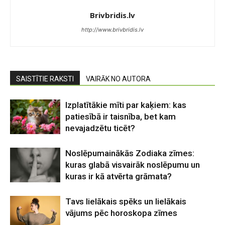
Brivbridis.lv
http://www.brivbridis.lv
SAISTĪTIE RAKSTI
VAIRĀK NO AUTORA
Izplatītākie mīti par kaķiem: kas
patiesībā ir taisnība, bet kam
nevajadzētu ticēt?
Noslēpumainākās Zodiaka zīmes:
kuras glabā visvairāk noslēpumu un
kuras ir kā atvērta grāmata?
Tavs lielākais spēks un lielākais
vājums pēc horoskopa zīmes