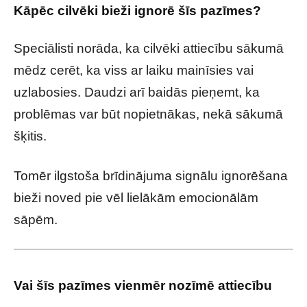
Kāpēc cilvēki bieži ignorē šīs pazīmes?
Speciālisti norāda, ka cilvēki attiecību sākumā
mēdz cerēt, ka viss ar laiku mainīsies vai
uzlabosies. Daudzi arī baidās pieņemt, ka
problēmas var būt nopietnākas, nekā sākumā
šķitis.
Tomēr ilgstoša brīdinājuma signālu ignorēšana
bieži noved pie vēl lielākām emocionālām
sāpēm.
Vai šīs pazīmes vienmēr nozīmē attiecību