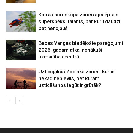
Katras horoskopa zīmes apslēptais
superspēks: talants, par kuru daudzi
pat nenojauš
Babas Vangas biedējošie pareģojumi
2026. gadam atkal nonākuši
uzmanības centrā
Uzticīgākās Zodiaka zīmes: kuras
nekad nepievils, bet kurām
uzticēšanos iegūt ir grūtāk?