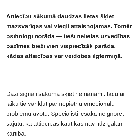
Attiecību sākumā daudzas lietas šķiet
mazsvarīgas vai viegli attaisnojamas. Tomēr
psihologi norāda — tieši nelielas uzvedības
pazīmes bieži vien visprecīzāk parāda,
kādas attiecības var veidoties ilgtermiņā.
5
uzvedības pazīmes, ko nevajadzētu ignorēt
attiecībās
Daži signāli sākumā šķiet nemanāmi, taču ar
laiku tie var kļūt par nopietnu emocionālu
problēmu avotu. Speciālisti iesaka neignorēt
sajūtu, ka attiecībās kaut kas nav līdz galam
kārtībā.