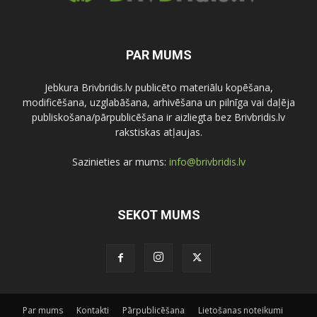
PAR MUMS
Jebkura Brivbridis.lv publicēto materiālu kopēšana,
modificēšana, uzglabāšana, arhivēšana un pilnīga vai daļēja
publiskošana/pārpublicēšana ir aizliegta bez Brivbridis.lv
rakstiskas atļaujas.
Sazinieties ar mums:
info@brivbridis.lv
SEKOT MUMS
Par mums
Kontakti
Pārpublicēšana
Lietošanas noteikumi