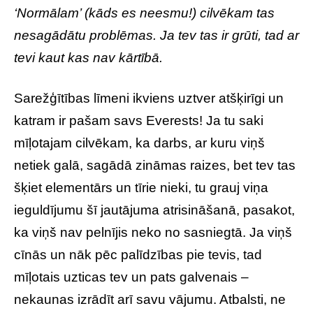
‘Normālam’ (kāds es neesmu!) cilvēkam tas
nesagādātu problēmas. Ja tev tas ir grūti, tad ar
tevi kaut kas nav kārtībā.
Sarežģītības līmeni ikviens uztver atšķirīgi un
katram ir pašam savs Everests! Ja tu saki
mīļotajam cilvēkam, ka darbs, ar kuru viņš
netiek galā, sagādā zināmas raizes, bet tev tas
šķiet elementārs un tīrie nieki, tu grauj viņa
ieguldījumu šī jautājuma atrisināšanā, pasakot,
ka viņš nav pelnījis neko no sasniegtā. Ja viņš
cīnās un nāk pēc palīdzības pie tevis, tad
mīļotais uzticas tev un pats galvenais –
nekaunas izrādīt arī savu vājumu. Atbalsti, ne