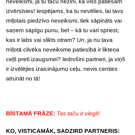
neveiksmi, ja tu taču nezini, kā viss patiešām
izvērsīsies! Iespējams, ka tu nevēlies, lai tavs
mīļotais piedzīvo neveiksmi, tiek sāpināts vai
saņem sāpīgu punu, bet – kā tu vari spriest,
kas ir labs vai slikts otram? Un, ja nu tava
mīļotā cilvēka neveiksme patiesībā ir likteņa
ceļš pretī izaugsmei? Iedrošini partneri, ja viņš
ir izvēlējies izaicinājumu ceļu, nevis centies
atrunāt no tā!
BĪSTAMĀ FRĀZE:
Tas taču ir viegli!
KO, VISTICAMĀK, SADZIRD PARTNERIS: