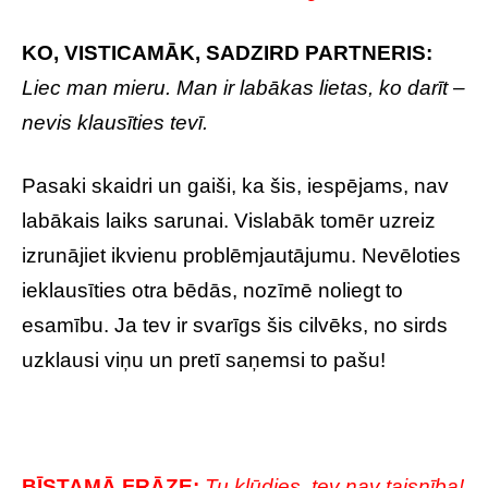
KO, VISTICAMĀK, SADZIRD PARTNERIS:
Liec man mieru. Man ir labākas lietas, ko darīt –
nevis klausīties tevī.
Pasaki skaidri un gaiši, ka šis, iespējams, nav
labākais laiks sarunai. Vislabāk tomēr uzreiz
izrunājiet ikvienu problēmjautājumu. Nevēloties
ieklausīties otra bēdās, nozīmē noliegt to
esamību. Ja tev ir svarīgs šis cilvēks, no sirds
uzklausi viņu un pretī saņemsi to pašu!
BĪSTAMĀ FRĀZE:
Tu kļūdies, tev nav taisnība!