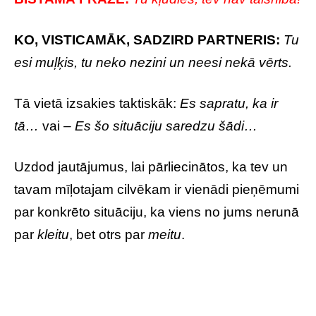
KO, VISTICAMĀK, SADZIRD PARTNERIS:
Tu
esi muļķis, tu neko nezini un neesi nekā vērts.
Tā vietā izsakies taktiskāk:
Es sapratu, ka ir
tā…
vai –
Es šo situāciju saredzu šādi…
Uzdod jautājumus, lai pārliecinātos, ka tev un
tavam mīļotajam cilvēkam ir vienādi pieņēmumi
par konkrēto situāciju, ka viens no jums nerunā
par
kleitu
, bet otrs par
meitu
.