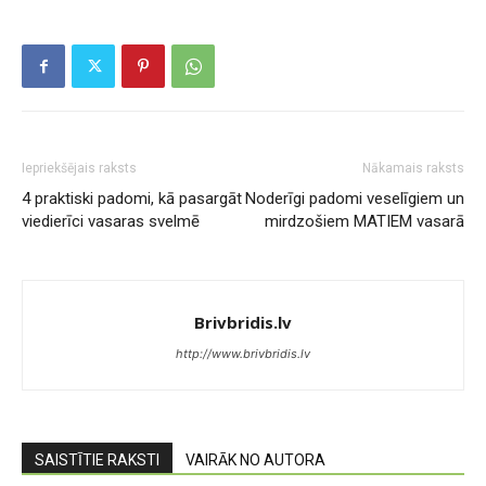
Iepriekšējais raksts
Nākamais raksts
4 praktiski padomi, kā pasargāt
Noderīgi padomi veselīgiem un
viedierīci vasaras svelmē
mirdzošiem MATIEM vasarā
Brivbridis.lv
http://www.brivbridis.lv
SAISTĪTIE RAKSTI
VAIRĀK NO AUTORA