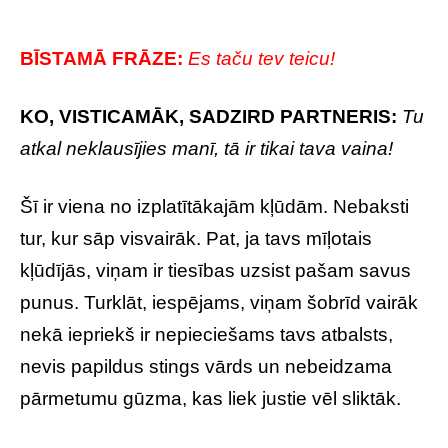
BĪSTAMĀ FRĀZE:
Es taču tev teicu!
KO, VISTICAMĀK, SADZIRD PARTNERIS:
Tu
atkal neklausījies manī, tā ir tikai tava vaina!
Šī ir viena no izplatītākajām kļūdām. Nebaksti
tur, kur sāp visvairāk. Pat, ja tavs mīļotais
kļūdījās, viņam ir tiesības uzsist pašam savus
punus. Turklāt, iespējams, viņam šobrīd vairāk
nekā iepriekš ir nepieciešams tavs atbalsts,
nevis papildus stings vārds un nebeidzama
pārmetumu gūzma, kas liek justie vēl sliktāk.