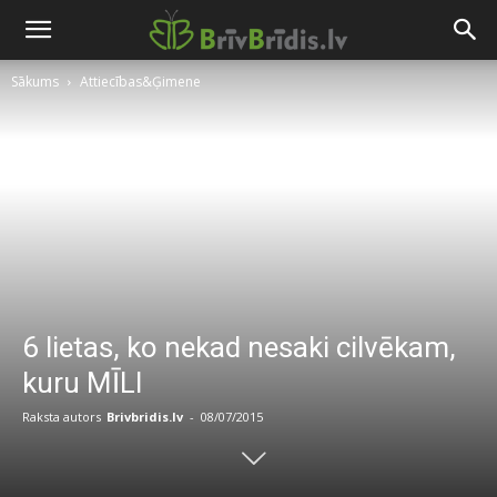
Sākums
Attiecības&Ģimene
6 lietas, ko nekad nesaki cilvēkam,
kuru MĪLI
Raksta autors
Brivbridis.lv
-
08/07/2015