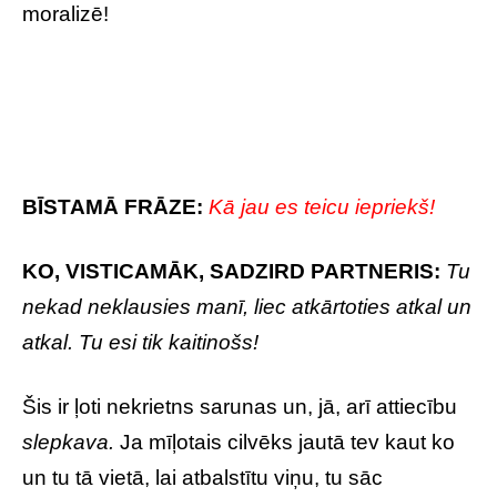
moralizē!
BĪSTAMĀ FRĀZE:
Kā jau es teicu iepriekš!
KO, VISTICAMĀK, SADZIRD PARTNERIS:
Tu
nekad neklausies manī, liec atkārtoties atkal un
atkal. Tu esi tik kaitinošs!
Šis ir ļoti nekrietns sarunas un, jā, arī attiecību
slepkava.
Ja mīļotais cilvēks jautā tev kaut ko
un tu tā vietā, lai atbalstītu viņu, tu sāc