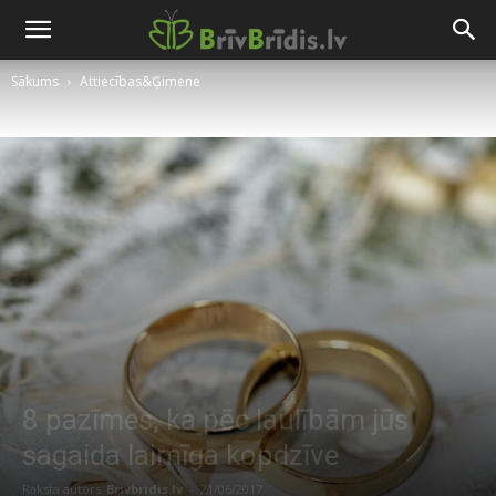
Sākums
Attiecības&Ģimene
8 pazīmes, ka pēc laulībām jūs
sagaida laimīga kopdzīve
Raksta autors
Brivbridis.lv
-
21/06/2017