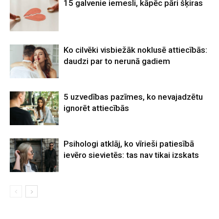
15 galvenie iemesli, kāpēc pāri šķiras
Ko cilvēki visbiežāk noklusē attiecībās:
daudzi par to nerunā gadiem
5 uzvedības pazīmes, ko nevajadzētu
ignorēt attiecībās
Psihologi atklāj, ko vīrieši patiesībā
ievēro sievietēs: tas nav tikai izskats