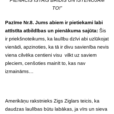
PIENĀCIS ĪSTAIS BRĪDIS UN ĪSTENOJĀM
TO!”
Pazīme Nr.8. Jums abiem ir pietiekami labi
attīstīta atbildības un pienākuma sajūta:
Šis
ir priekšnoteikums, ka laulību dzīvi abi uzlūkojat
vienādi, apzinoties, ka tā ir divu savienība nevis
viena cilvēka centieni visu vilkt uz saviem
pleciem, cenšoties mainīt to, kas nav
izmaināms…
Amerikāņu rakstnieks Zigs Ziglars teicis, ka
daudzas laulības būtu labākas, ja vīrs un sieva