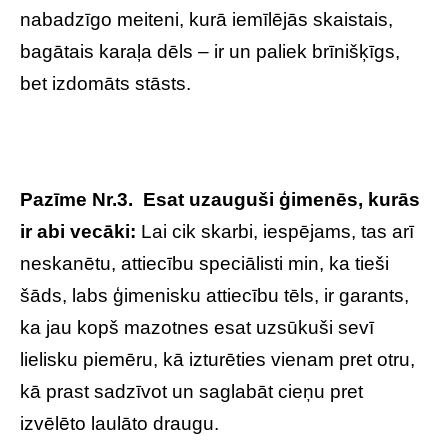
nabadzīgo meiteni, kurā iemīlējās skaistais,
bagātais karaļa dēls – ir un paliek brīnišķīgs,
bet izdomāts stāsts.
Pazīme Nr.3.
Esat uzauguši ģimenēs, kurās
ir abi vecāki:
Lai cik skarbi, iespējams, tas arī
neskanētu, attiecību speciālisti min, ka tieši
šāds, labs ģimenisku attiecību tēls, ir garants,
ka jau kopš mazotnes esat uzsūkuši sevī
lielisku piemēru, kā izturēties vienam pret otru,
kā prast sadzīvot un saglabāt cieņu pret
izvēlēto laulāto draugu.