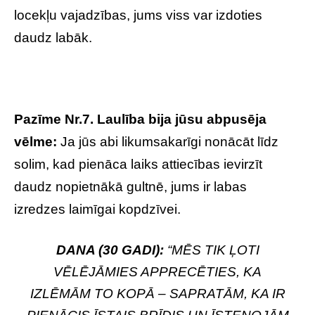
locekļu vajadzības, jums viss var izdoties
daudz labāk.
Pazīme Nr.7. Laulība bija jūsu abpusēja
vēlme:
Ja jūs abi likumsakarīgi nonācāt līdz
solim, kad pienāca laiks attiecības ievirzīt
daudz nopietnākā gultnē, jums ir labas
izredzes laimīgai kopdzīvei.
DANA (30 GADI):
“MĒS TIK ĻOTI
VĒLĒJĀMIES APPRECĒTIES, KA
IZLĒMĀM TO KOPĀ – SAPRATĀM, KA IR