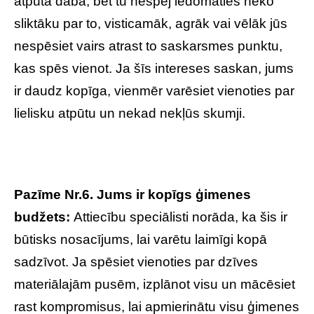
atpūta dabā, bet tu nespēj iedomāties neko
sliktāku par to, visticamāk, agrāk vai vēlāk jūs
nespēsiet vairs atrast to saskarsmes punktu,
kas spēs vienot. Ja šīs intereses saskan, jums
ir daudz kopīga, vienmēr varēsiet vienoties par
lielisku atpūtu un nekad nekļūs skumji.
Pazīme Nr.6. Jums ir kopīgs ģimenes
budžets:
Attiecību speciālisti norāda, ka šis ir
būtisks nosacījums, lai varētu laimīgi kopā
sadzīvot. Ja spēsiet vienoties par dzīves
materiālajām pusēm, izplānot visu un mācēsiet
rast kompromisus, lai apmierinātu visu ģimenes