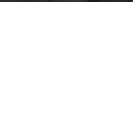
Photo by
Sandy Millar
on
Unsplash