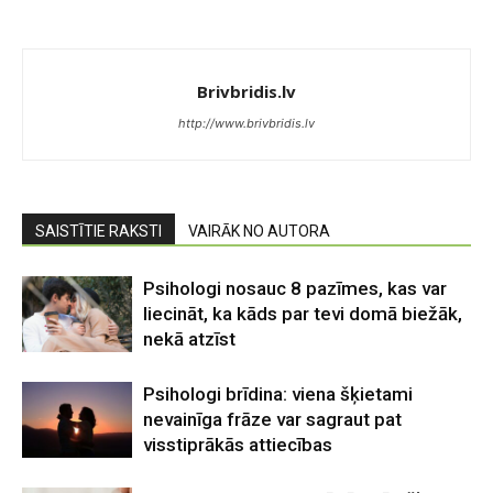
Brivbridis.lv
http://www.brivbridis.lv
SAISTĪTIE RAKSTI
VAIRĀK NO AUTORA
Psihologi nosauc 8 pazīmes, kas var
liecināt, ka kāds par tevi domā biežāk,
nekā atzīst
Psihologi brīdina: viena šķietami
nevainīga frāze var sagraut pat
visstiprākās attiecības