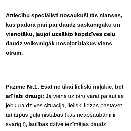
Attiecību speciālisti nosaukuši tās nianses,
kas padara pāri par daudz saskanīgāku un
vienotāku, ļaujot uzsākto kopdzīves ceļu
daudz veiksmīgāk nosoļot blakus viens
otram.
Pazīme Nr.1.
Esat ne tikai lieliski mīļākie, bet
arī labi draugi:
Ja viens uz otru varat paļauties
jebkurā dzīves situācijā, lieliski līdzās pastāvēt
arī ārpus guļamistabas (kas neapšaubāmi ir
svarīgi!), laulības dzīve iezīmējas daudz