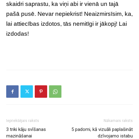
skaidri saprastu, ka viņi abi ir vienā un tajā
pašā pusē. Nevar nepiekrist! Neaizmirsīsim, ka,
lai attiecības izdotos, tās nemitīgi ir jākopj! Lai
izdodas!
Iepriekšējais raksts
Nākamais raksts
3 triki kāju svīšanas
5 padomi, kā vizuāli paplašināt
mazināšanai
dzīvojamo istabu