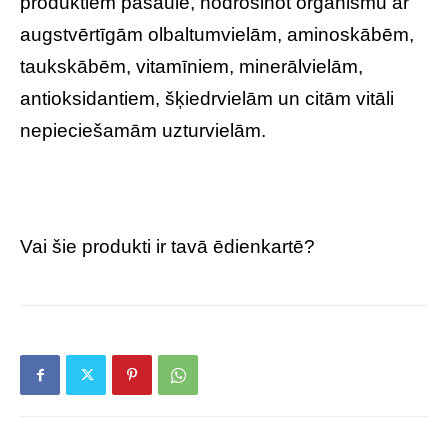
produktiem pasaulē, nodrošinot organismu ar
augstvērtīgām olbaltumvielām, aminoskābēm,
taukskābēm, vitamīniem, minerālvielām,
antioksidantiem, šķiedrvielām un citām vitāli
nepieciešamām uzturvielām.
Vai šie produkti ir tavā ēdienkartē?