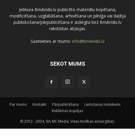
Jebkura Brivbridis.lv publicēto materiālu kopēšana,
modificēšana, uzglabāšana, arhivēšana un pilnīga vai daļēja
publiskošana/pārpublicēšana ir aizliegta bez Brivbridis.lv
rakstiskas atļaujas.
Sazinieties ar mums:
info@brivbridis.lv
SEKOT MUMS
Par mums
Kontakti
Pārpublicēšana
Lietošanas noteikumi
Reklāmas iespējas
© 2012 - 2024, SIA MC Media. Visas tiesības aizsargātas.