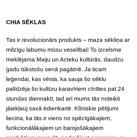
CHIA SĒKLAS
Tas ir revolucionārs produkts – maza sēkliņa ar
milzīgu labumu mūsu veselībai! To izcelsme
meklējama Maiju un Acteku kultūrās, daudzu
gadu tūkstošu senā pagātnē. Ja ticam
leģendai, kas vēsta, ka sauja šo sēklu
palīdzēja šo kultūru karavīriem cīnīties pat 24
stundas diennaktī, tad arī mums tās noteikti
jāiekļauj savā ēdienkartē. Klīniskie pētījumi
liecina, ka tās ir viens no spēcīgākajiem,
funkcionālākajiem un barojošākajiem