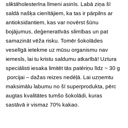
sliktā
holesterīna līmeni asinīs. Labā ziņa šī
saldā našķa cienītājiem, ka tas ir pārpilns ar
antioksidantiem, kas var novērst šūnu
bojājumus, deģeneratīvās slimības un pat
samazināt vēža risku. Tomēr šokolādes
veselīgā ietekme uz mūsu organismu nav
iemesls, lai tu kristu saldumu atkarībā! Uztura
speciālisti iesaka limitēt tās patēriņu līdz ~ 30 g
porcijai – dažas reizes nedēļā. Lai uzņemtu
maksimālu labumu no šī superprodukta, pērc
augtas kvalitātes tumšo šokolādi, kuras
sastāvā ir vismaz 70% kakao.