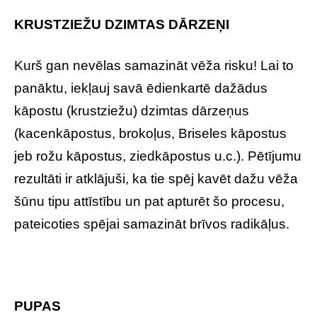
KRUSTZIEŽU DZIMTAS DĀRZEŅI
Kurš gan nevēlas samazināt vēža risku! Lai to
panāktu, iekļauj savā ēdienkartē dažādus
kāpostu (krustziežu) dzimtas dārzeņus
(kacenkāpostus, brokoļus, Briseles kāpostus
jeb rožu kāpostus, ziedkāpostus u.c.). Pētījumu
rezultāti ir atklājuši, ka tie spēj kavēt dažu vēža
šūnu tipu attīstību un pat apturēt šo procesu,
pateicoties spējai samazināt brīvos radikāļus.
PUPAS