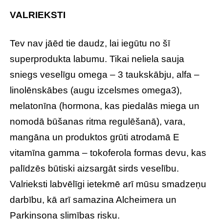
VALRIEKSTI
Tev nav jāēd tie daudz, lai iegūtu no šī
superprodukta labumu. Tikai neliela sauja
sniegs veselīgu omega – 3 taukskābju, alfa –
linolēnskābes (augu izcelsmes omega3),
melatonīna (hormona, kas piedalās miega un
nomodā būšanas ritma regulēšanā), vara,
mangāna un produktos grūti atrodamā E
vitamīna gamma – tokoferola formas devu, kas
palīdzēs būtiski aizsargāt sirds veselību.
Valrieksti labvēlīgi ietekmē arī mūsu smadzeņu
darbību, kā arī samazina Alcheimera un
Parkinsona slimības risku.