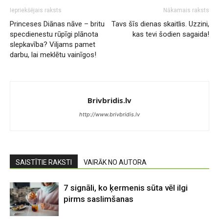
Iepriekšējais raksts
Nākamais raksts
Princeses Diānas nāve – britu
Tavs šīs dienas skaitlis. Uzzini,
specdienestu rūpīgi plānota
kas tevi šodien sagaida!
slepkavība? Viljams pamet
darbu, lai meklētu vainīgos!
Brivbridis.lv
http://www.brivbridis.lv
SAISTĪTIE RAKSTI
VAIRĀK NO AUTORA
7 signāli, ko ķermenis sūta vēl ilgi
pirms saslimšanas