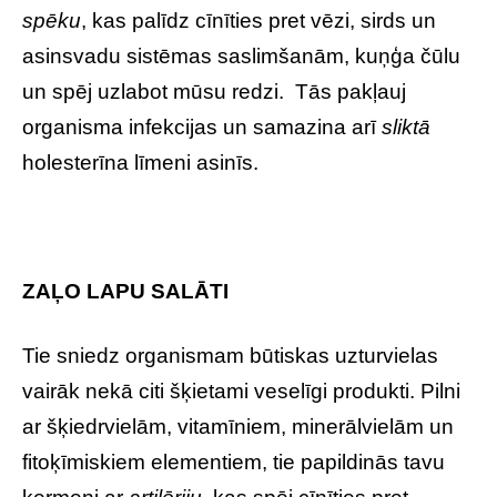
spēku
, kas palīdz cīnīties pret vēzi, sirds un
asinsvadu sistēmas saslimšanām, kuņģa čūlu
un spēj uzlabot mūsu redzi. Tās pakļauj
organisma infekcijas un samazina arī
sliktā
holesterīna līmeni asinīs.
ZAĻO LAPU SALĀTI
Tie sniedz organismam būtiskas uzturvielas
vairāk nekā citi šķietami veselīgi produkti. Pilni
ar šķiedrvielām, vitamīniem, minerālvielām un
fitoķīmiskiem elementiem, tie papildinās tavu