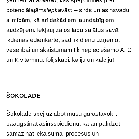
ķermeni ar
artilēriju
, kas spēj cīnīties pret
potenciālajām
slepkavām
– sirds un asinsvadu
slimībām, kā arī dažādiem ļaundabīgiem
audzējiem. Iekļauj zaļos lapu salātus savā
ikdienas ēdienkartē, šādi ik dienu uzņemot
veselībai un skaistumam tik nepieciešamo A, C
un K vitamīnu, folijskābi, kāliju un kalciju!
ŠOKOLĀDE
Šokolāde spēj uzlabot mūsu garastāvokli,
paaugstināt asinsspiedienu, kā arī palīdzēt
samazināt iekaisuma procesus un