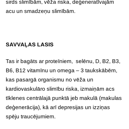
sirds slimībām, vēža riska, deģeneratīvajām
acu un smadzeņu slimībām.
SAVVAĻAS LASIS
Tas ir bagāts ar proteīniem, selēnu, D, B2, B3,
B6, B12 vitamīnu un omega – 3 taukskābēm,
kas pasargā organismu no vēža un
kardiovaskulāro slimību riska, izmaiņām acs
tīklenes centrālajā punktā jeb makulā (makulas
deģenerācija), kā arī depresijas un izziņas
spēju traucējumiem.