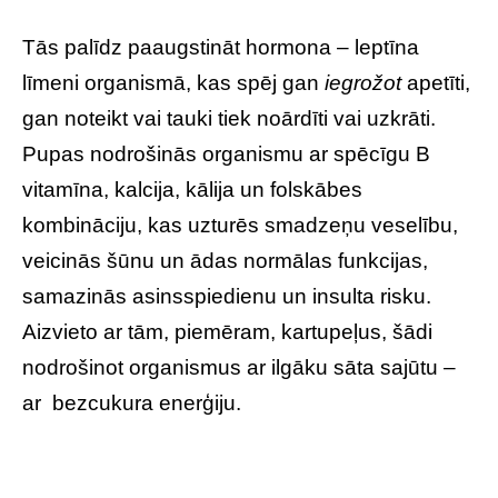
Tās palīdz paaugstināt hormona – leptīna
līmeni organismā, kas spēj gan
iegrožot
apetīti,
gan noteikt vai tauki tiek noārdīti vai uzkrāti.
Pupas nodrošinās organismu ar spēcīgu B
vitamīna, kalcija, kālija un folskābes
kombināciju, kas uzturēs smadzeņu veselību,
veicinās šūnu un ādas normālas funkcijas,
samazinās asinsspiedienu un insulta risku.
Aizvieto ar tām, piemēram, kartupeļus, šādi
nodrošinot organismus ar ilgāku sāta sajūtu –
ar bezcukura enerģiju.