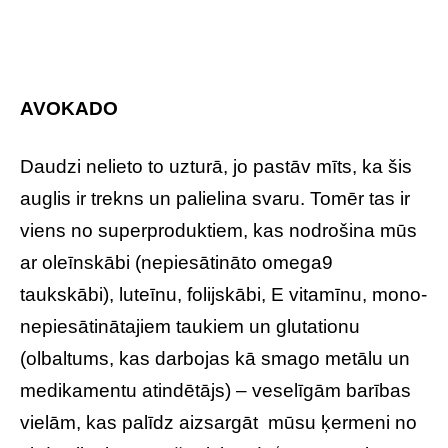
AVOKADO
Daudzi nelieto to uzturā, jo pastāv mīts, ka šis
auglis ir trekns un palielina svaru. Tomēr tas ir
viens no superproduktiem, kas nodrošina mūs
ar oleīnskābi (nepiesātināto omega9
taukskābi), luteīnu, folijskābi, E vitamīnu, mono-
nepiesātinātajiem taukiem un glutationu
(olbaltums, kas darbojas kā smago metālu un
medikamentu atindētājs) – veselīgām barības
vielām, kas palīdz aizsargāt mūsu ķermeni no