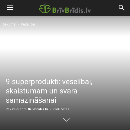
Sākums
Veselība
9 superprodukti: veselībai,
skaistumam un svara
samazināšanai
Raksta autors
Brivbridis.lv
-
21/09/2013