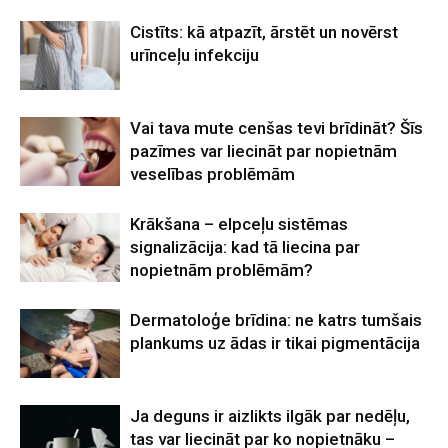
Cistīts: kā atpazīt, ārstēt un novērst
urīnceļu infekciju
Vai tava mute cenšas tevi brīdināt? Šīs
pazīmes var liecināt par nopietnām
veselības problēmām
Krākšana – elpceļu sistēmas
signalizācija: kad tā liecina par
nopietnām problēmām?
Dermatoloģe brīdina: ne katrs tumšais
plankums uz ādas ir tikai pigmentācija
Ja deguns ir aizlikts ilgāk par nedēļu,
tas var liecināt par ko nopietnāku –