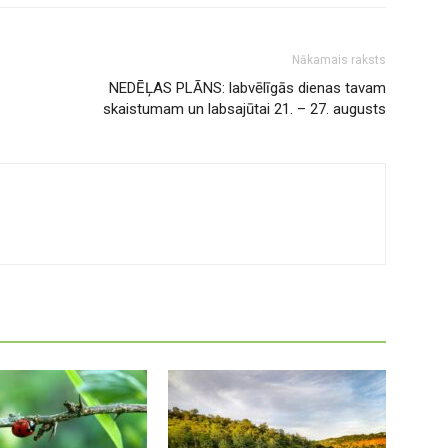
Nākamais raksts
NEDĒĻAS PLĀNS: labvēlīgās dienas tavam
skaistumam un labsajūtai 21. – 27. augusts