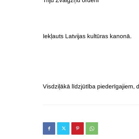
Triju Zvaigžņu ordeni
Iekļauts Latvijas kultūras kanonā.
Visdziļākā līdzjūtība piederīgajiem, 