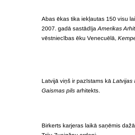
Abas ēkas tika iekļautas 150 visu l
2007. gadā sastādīja
Amerikas Arhite
vēstniecības ēku Venecuēlā,
Kempe
Latvijā viņš ir pazīstams kā
Latvijas
Gaismas pils
arhitekts.
Birkerts karjeras laikā saņēmis da
.