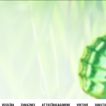
VESELĪBA
ZVAIGZNES
ATTIECĪBAS&ĢIMENE
VIRTUVE
SKAIST