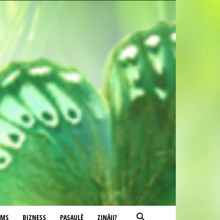
UMS
BIZNESS
PASAULĒ
ZINĀJI?