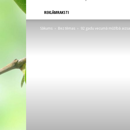
REKLĀMRAKSTI
Sākums
Bez tēmas
92 gadu vecumā mūžībā aizsauk