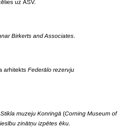
cēlies uz ASV.
nar Birkerts and Associates
.
a arhitekts
Federālo rezervju
s
Stikla muzeju Konringā
(
Corning Museum of
iesību zinātņu izpētes ēku.