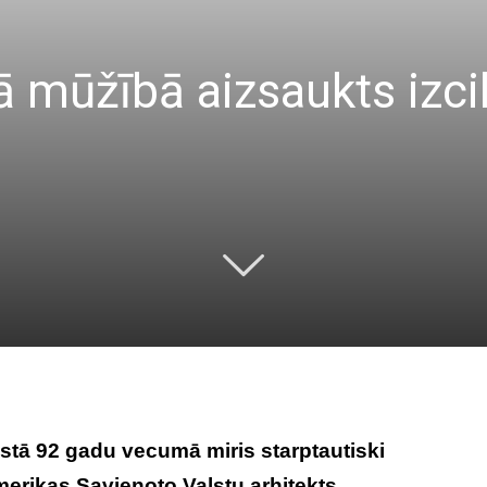
mūžībā aizsaukts izcil
stā 92 gadu vecumā miris starptautiski
erikas Savienoto Valstu arhitekts,