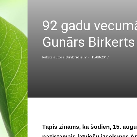
92 gadu vecumā 
Gunārs Birkerts
Raksta autors
Brivbridis.lv
-
15/08/2017
Tapis zināms, ka šodien, 15. augu
pazīstamais latviešu izcelsmes Am