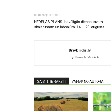
Iepriekšējais raksts
NEDĒĻAS PLĀNS: labvēlīgās dienas tavam
skaistumam un labsajūtai 14. – 20. augusts
Brivbridis.lv
http://www.brivbridis.lv
SAISTĪTIE RAKSTI
VAIRĀK NO AUTORA