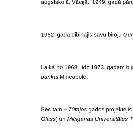
augstskolā, Vācijā, 1949. gadā pār
1962. gadā dibinājis savu biroju
Gun
Laikā no 1968. līdz 1973. gadam bij
bankai
Mineapolē.
Pēc tam –
70tajos
gados projektēji
Glass
) un
Mičiganas Universitātes T