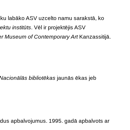
aiku labāko ASV uzcelto namu sarakstā, ko
ktu institūts
. Vēl ir projektējis ASV
r Museum of Contemporary Art
Kanzassitijā.
 Nacionālās bibliotēkas
jaunās ēkas jeb
žādus apbalvojumus. 1995. gadā apbalvots ar