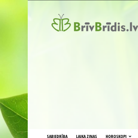
BrīvBrīdis.lv
SABIEDRĪBA
LAIKA ZIŅAS
HOROSKOPI