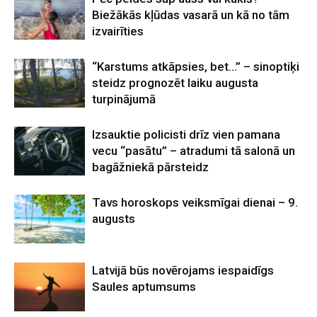
Biežākās kļūdas vasarā un kā no tām
izvairīties
“Karstums atkāpsies, bet…” – sinoptiķi
steidz prognozēt laiku augusta
turpinājumā
Izsauktie policisti drīz vien pamana
vecu “pasātu” – atradumi tā salonā un
bagāžniekā pārsteidz
Tavs horoskops veiksmīgai dienai – 9.
augusts
Latvijā būs novērojams iespaidīgs
Saules aptumsums