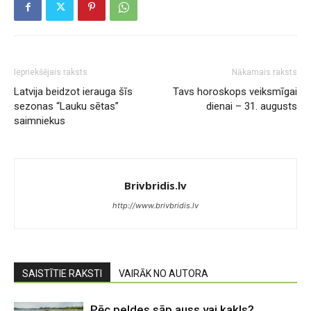
Iepriekšējais raksts
Nākamais raksts
Latvija beidzot ierauga šīs
Tavs horoskops veiksmīgai
sezonas “Lauku sētas”
dienai – 31. augusts
saimniekus
Brivbridis.lv
http://www.brivbridis.lv
SAISTĪTIE RAKSTI
VAIRĀK NO AUTORA
Pēc peldes sāp auss vai kakls?