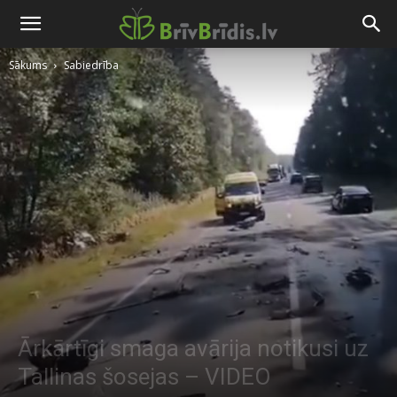
Sākums
Sabiedrība
Ārkārtīgi smaga avārija notikusi uz
Tallinas šosejas – VIDEO