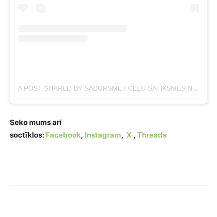
A POST SHARED BY SADURSME | CEĻU SATIKSMES NEGADĪJUMI | DROŠĪBA UZ CEĻA (@SADURSME)
Seko mums arī
soctīklos:
Facebook
,
Instagram
,
X
,
Threads