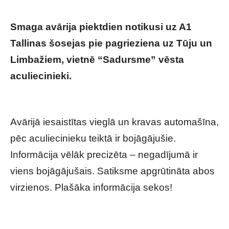
Smaga avārija piektdien notikusi uz A1
Tallinas šosejas pie pagrieziena uz Tūju un
Limbažiem, vietnē “Sadursme” vēsta
aculiecinieki.
Ārkārtīgi smaga avārija
notikusi uz Tallinas šosejas – VIDEO
Avārijā iesaistītas vieglā un kravas automašīna,
pēc aculiecinieku teiktā ir bojāgājušie.
Informācija vēlāk precizēta – negadījumā ir
viens bojāgājušais. Satiksme apgrūtināta abos
virzienos. Plašāka informācija sekos!