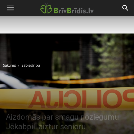
Sākums
Sabiedrība
Aizdomās par smagu noziegumu
Jēkabpilī aiztur senioru