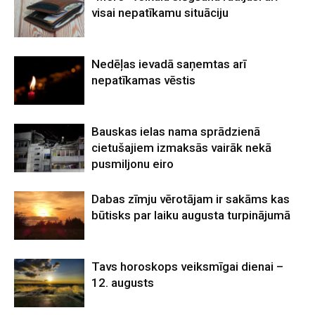
visai nepatīkamu situāciju
Nedēļas ievadā saņemtas arī
nepatīkamas vēstis
Bauskas ielas nama sprādzienā
cietušajiem izmaksās vairāk nekā
pusmiljonu eiro
Dabas zīmju vērotājam ir sakāms kas
būtisks par laiku augusta turpinājumā
Tavs horoskops veiksmīgai dienai –
12. augusts