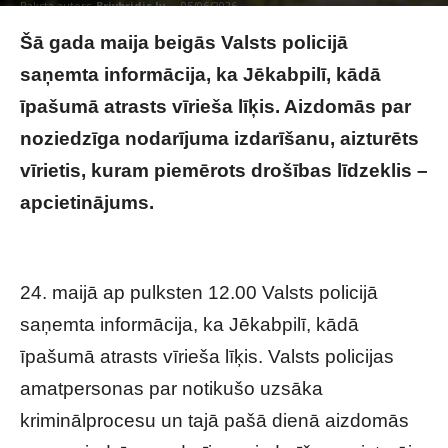
Raksta autors
Brivbridis.lv
-
05/06/2026
Šā gada maija beigās Valsts policijā
saņemta informācija, ka Jēkabpilī, kādā
īpašumā atrasts vīrieša līķis. Aizdomās par
noziedzīga nodarījuma izdarīšanu, aizturēts
vīrietis, kuram piemērots drošības līdzeklis –
apcietinājums.
Aizdomās par smagu
noziegumu Jēkabpilī aiztur senioru
24. maijā ap pulksten 12.00 Valsts policijā
saņemta informācija, ka Jēkabpilī, kādā
īpašumā atrasts vīrieša līķis. Valsts policijas
amatpersonas par notikušo uzsāka
kriminālprocesu un tajā pašā dienā aizdomās