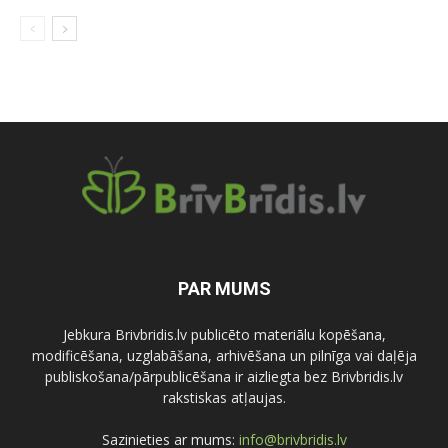
PAR MUMS
Jebkura Brivbridis.lv publicēto materiālu kopēšana,
modificēšana, uzglabāšana, arhivēšana un pilnīga vai daļēja
publiskošana/pārpublicēšana ir aizliegta bez Brivbridis.lv
rakstiskas atļaujas.
Sazinieties ar mums:
info@brivbridis.lv