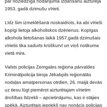
par noziedzīga nodarījuma izdarīšanu aizturēja
1953. gadā dzimušu vīrieti.
Līdz šim izmeklēšanā noskaidrots, ka abi vīrieši
kopīgi lietoja alkoholiskos dzērienus. Kopīgas
alkohola lietošanas laikā 1957.gadā dzimušais
vīrietis tika sadurts krūškurvī un viņš notikuma
vietā mira.
Valsts policijas Zemgales reģiona pārvaldes
Kriminālpolicija biroja Jēkabpils reģionālās
nodaļas amatpersonas otrdien, 26. maijā devās
uz tiesu lūgt piemērot aizturētajam vīrietim
drošības līdzekli – apcietinājumu, kas ir stājies
spēkā. Aizturētais iepriekš nav nonācis policijas