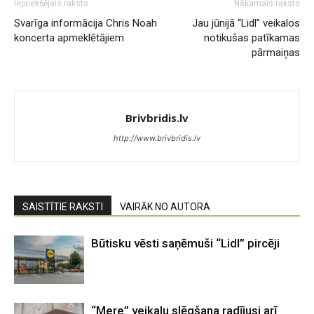
Iepriekšējais raksts
Nākamais raksts
Svarīga informācija Chris Noah
Jau jūnijā “Lidl” veikalos
koncerta apmeklētājiem
notikušas patīkamas
pārmaiņas
Brivbridis.lv
http://www.brivbridis.lv
SAISTĪTIE RAKSTI
VAIRĀK NO AUTORA
Būtisku vēsti saņēmuši “Lidl” pircēji
“Mere” veikalu slēgšana radījusi arī