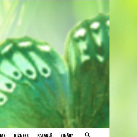
UMS
BIZNESS
PASAULĒ
ZINĀJI?