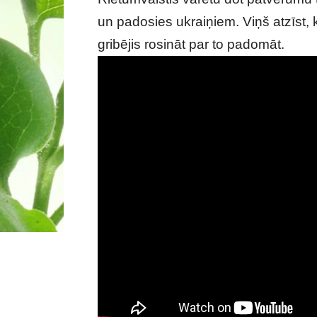
un padosies ukraiņiem. Viņš atzīst, k
gribējis rosināt par to padomāt.