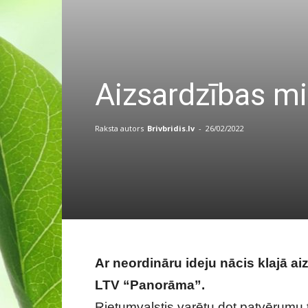
Aizsardzības mi
Raksta autors
Brivbridis.lv
-
26/02/2022
Ar neordināru ideju nācis klajā ai
LTV “Panorāma”.
Rietumvalstis varētu dot patvērumu t