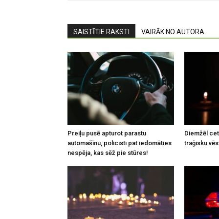
SAISTĪTIE RAKSTI
VAIRĀK NO AUTORA
Preiļu pusē apturot parastu
Diemžēl cetu
automašīnu, policisti pat iedomāties
traģisku vēs
nespēja, kas sēž pie stūres!