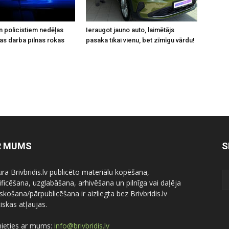
n policistiem nedēļas
Ieraugot jauno auto, laimētājs
šas darba pilnas rokas
pasaka tikai vienu, bet zīmīgu vārdu!
R MUMS
S
ura Brivbridis.lv publicēto materiālu kopēšana,
ficēšana, uzglabāšana, arhivēšana un pilnīga vai daļēja
skošana/pārpublicēšana ir aizliegta bez Brivbridis.lv
iskas atļaujas.
nieties ar mums:
info@brivbridis.lv