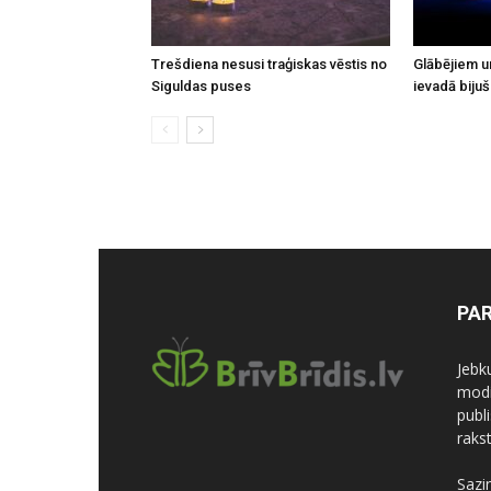
Trešdiena nesusi traģiskas vēstis no
Glābējiem u
Siguldas puses
ievadā biju
PA
Jebk
modi
publi
rakst
Sazi