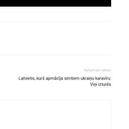
Nākamais raksts
Latvietis, kurš apmācīja simtiem ukraiņu karavīru:
Viņi izturēs