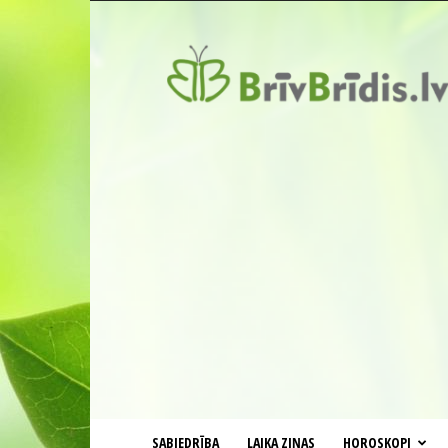
BrīvBrīdis.lv
SABIEDRĪBA
LAIKA ZIŅAS
HOROSKOPI