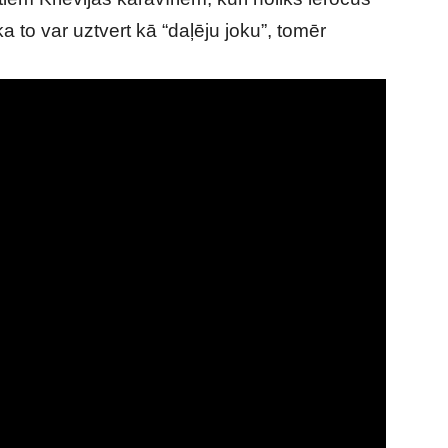
a to var uztvert kā “daļēju joku”, tomēr