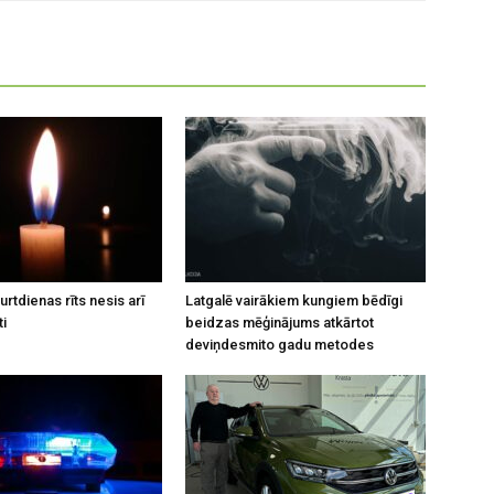
rtdienas rīts nesis arī
Latgalē vairākiem kungiem bēdīgi
ti
beidzas mēģinājums atkārtot
deviņdesmito gadu metodes