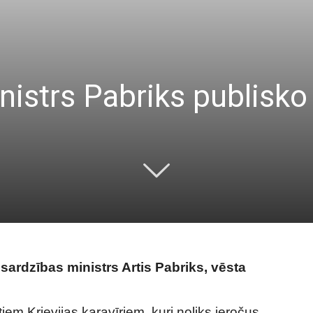
nistrs Pabriks publisko
zsardzības ministrs Artis Pabriks, vēsta
iem Krievijas karavīriem, kuri noliks ieročus