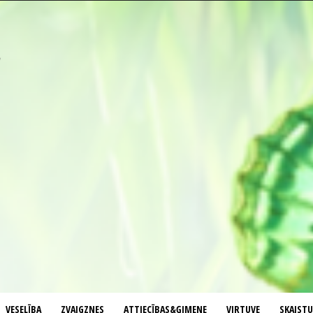
VESELĪBA
ZVAIGZNES
ATTIECĪBAS&ĢIMENE
VIRTUVE
SKAIST