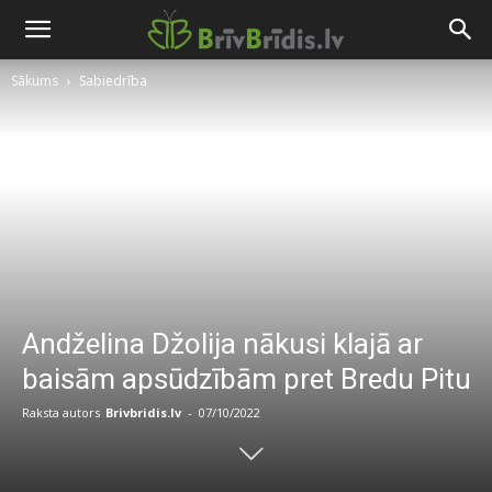
Sākums
Sabiedrība
Andželina Džolija nākusi klajā ar
baisām apsūdzībām pret Bredu Pitu
Raksta autors
Brivbridis.lv
-
07/10/2022