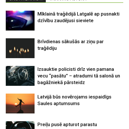
Mīklainā traģēdijā Latgalē ap pusnakti
dzīvību zaudējusi sieviete
Brīvdienas sākušās ar ziņu par
traģēdiju
Izsauktie policisti drīz vien pamana
vecu “pasātu” – atradumi tā salonā un
bagāžniekā pārsteidz
Latvijā būs novērojams iespaidīgs
Saules aptumsums
Preiļu pusē apturot parastu