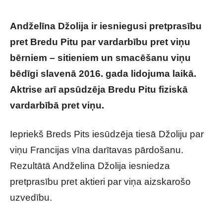
Andželīna Džolija ir iesniegusi pretprasību
pret Bredu Pitu par vardarbību pret viņu
bērniem – sitieniem un smacēšanu viņu
bēdīgi slavenā 2016. gada lidojuma laikā.
Aktrise arī apsūdzēja Bredu Pitu fiziskā
vardarbībā pret viņu.
Iepriekš Breds Pits iesūdzēja tiesā Džoliju par
viņu Francijas vīna darītavas pārdošanu.
Rezultātā Andželina Džolija iesniedza
pretprasību pret aktieri par viņa aizskarošo
uzvedību.