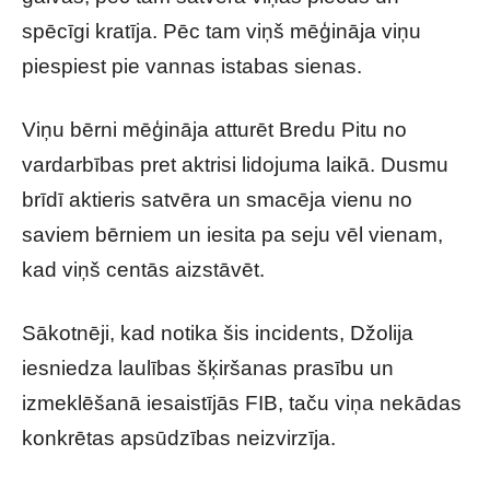
spēcīgi kratīja. Pēc tam viņš mēģināja viņu
piespiest pie vannas istabas sienas.
Viņu bērni mēģināja atturēt Bredu Pitu no
vardarbības pret aktrisi lidojuma laikā. Dusmu
brīdī aktieris satvēra un smacēja vienu no
saviem bērniem un iesita pa seju vēl vienam,
kad viņš centās aizstāvēt.
Sākotnēji, kad notika šis incidents, Džolija
iesniedza laulības šķiršanas prasību un
izmeklēšanā iesaistījās FIB, taču viņa nekādas
konkrētas apsūdzības neizvirzīja.