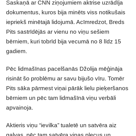
Saskaņā ar CNN ziņojumiem aktrise uzrādīja
dokumentus, kuros bija minēts viss notikušais
iepriekš minētajā lidojumā. Acīmredzot, Breds
Pits sastrīdējās ar vienu no viņu sešiem
bērniem, kuri tobrīd bija vecumā no 8 līdz 15
gadiem.
Pēc lidmašīnas pacelšanās Džolija mēģināja
risināt šo problēmu ar savu bijušo vīru. Tomēr
Pits sāka pārmest viņai pārāk lielu pieķeršanos
bērniem un pēc tam lidmašīnā viņu verbāli
apvainoja.
Aktieris viņu “ievilka” tualetē un satvēra aiz
galvas, pēc tam satvēra viņas plecus un