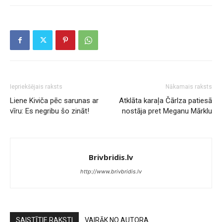
Iepriekšējais raksts
Nākamais raksts
Liene Kiviča pēc sarunas ar
Atklāta karaļa Čārlza patiesā
vīru: Es negribu šo zināt!
nostāja pret Meganu Mārklu
Brivbridis.lv
http://www.brivbridis.lv
SAISTĪTIE RAKSTI
VAIRĀK NO AUTORA