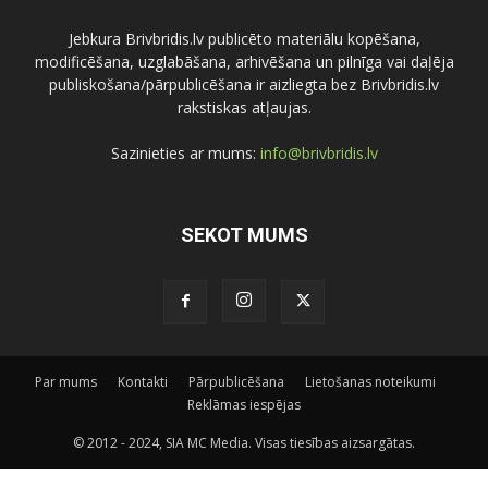
Jebkura Brivbridis.lv publicēto materiālu kopēšana,
modificēšana, uzglabāšana, arhivēšana un pilnīga vai daļēja
publiskošana/pārpublicēšana ir aizliegta bez Brivbridis.lv
rakstiskas atļaujas.
Sazinieties ar mums:
info@brivbridis.lv
SEKOT MUMS
Par mums
Kontakti
Pārpublicēšana
Lietošanas noteikumi
Reklāmas iespējas
© 2012 - 2024, SIA MC Media. Visas tiesības aizsargātas.