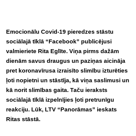
Emocionālu Covid-19 pieredzes stāstu
sociālajā tīklā “Facebook” publicējusi
valmieriete Rita Eglīte. Viņa pirms dažām
dienām savus draugus un paziņas aicināja
pret koronavīrusa izraisīto slimību izturēties
ļoti nopietni un stāstīja, kā viņa saslimusi un
kā norit slimības gaita. Taču ieraksts
sociālajā tīklā izpelnījies ļoti pretrunīgu
reakciju. Lūk, LTV “Panorāmas” ieskats
Ritas stāstā.