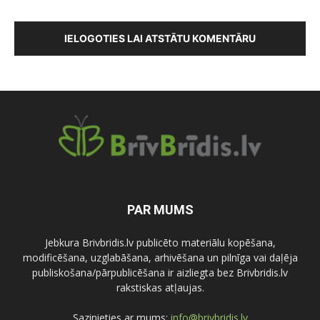
IELOGOTIES LAI ATSTĀTU KOMENTĀRU
PAR MUMS
Jebkura Brivbridis.lv publicēto materiālu kopēšana,
modificēšana, uzglabāšana, arhivēšana un pilnīga vai daļēja
publiskošana/pārpublicēšana ir aizliegta bez Brivbridis.lv
rakstiskas atļaujas.
Sazinieties ar mums:
info@brivbridis.lv