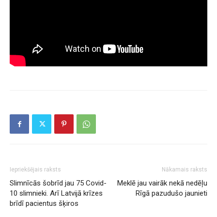
Iepriekšējais raksts
Nākamais raksts
Slimnīcās šobrīd jau 75 Covid-
Meklē jau vairāk nekā nedēļu
10 slimnieki. Arī Latvijā krīzes
Rīgā pazudušo jaunieti
brīdī pacientus šķiros