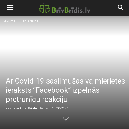
Sākums
Sabiedrība
Ar Covid-19 saslimušas valmierietes
ieraksts “Facebook” izpelnās
pretrunīgu reakciju
Raksta autors
Brivbridis.lv
-
13/10/2020