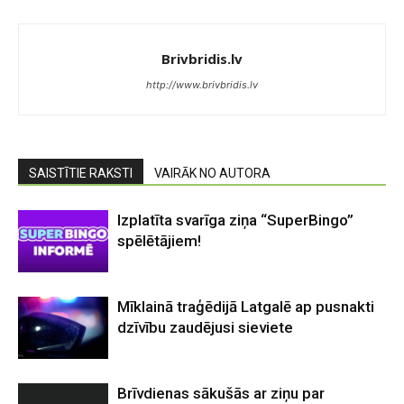
Brivbridis.lv
http://www.brivbridis.lv
SAISTĪTIE RAKSTI
VAIRĀK NO AUTORA
Izplatīta svarīga ziņa “SuperBingo”
spēlētājiem!
Mīklainā traģēdijā Latgalē ap pusnakti
dzīvību zaudējusi sieviete
Brīvdienas sākušās ar ziņu par