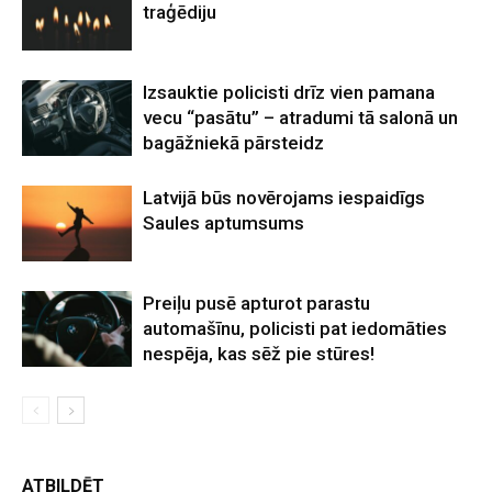
traģēdiju
Izsauktie policisti drīz vien pamana
vecu “pasātu” – atradumi tā salonā un
bagāžniekā pārsteidz
Latvijā būs novērojams iespaidīgs
Saules aptumsums
Preiļu pusē apturot parastu
automašīnu, policisti pat iedomāties
nespēja, kas sēž pie stūres!
ATBILDĒT