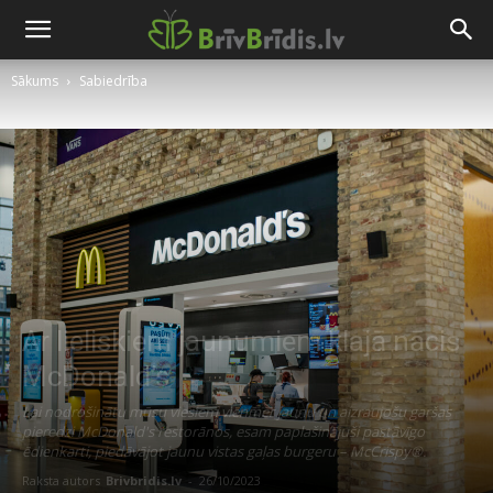
Sākums
Sabiedrība
Ar lieliskiem jaunumiem klajā nācis
McDonald’s
Lai nodrošinātu mūsu viesiem vienmēr jaunu un aizraujošu garšas
pieredzi McDonald's restorānos, esam paplašinājuši pastāvīgo
ēdienkarti, piedāvājot jaunu vistas gaļas burgeru – McCrispy®.
Raksta autors
Brivbridis.lv
-
26/10/2023