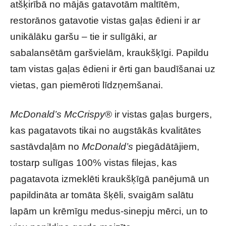
atšķirībā no mājās gatavotām maltītēm,
restorānos gatavotie vistas gaļas ēdieni ir ar
unikālāku garšu – tie ir sulīgāki, ar
sabalansētām garšvielām, kraukšķīgi. Papildu
tam vistas gaļas ēdieni ir ērti gan baudīšanai uz
vietas, gan piemēroti līdzņemšanai.
McDonald’s McCrispy
® ir vistas gaļas burgers,
kas pagatavots tikai no augstākās kvalitātes
sastāvdaļām no
McDonald’s
piegādātājiem,
tostarp sulīgas 100% vistas filejas, kas
pagatavota izmeklēti kraukšķīgā panējumā un
papildināta ar tomāta šķēli, svaigām salātu
lapām un krēmīgu medus-sinepju mērci, un to