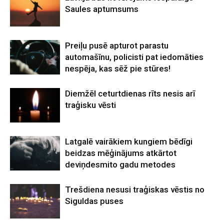
Saules aptumsums
Preiļu pusē apturot parastu
automašīnu, policisti pat iedomāties
nespēja, kas sēž pie stūres!
Diemžēl ceturtdienas rīts nesis arī
traģisku vēsti
Latgalē vairākiem kungiem bēdīgi
beidzas mēģinājums atkārtot
deviņdesmito gadu metodes
Trešdiena nesusi traģiskas vēstis no
Siguldas puses