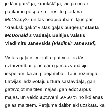
jo tā ir garšīga, kraukšķīga, viegla un ar
patīkamu pēcgaršu. Tieši to piedāvā
McCrispy
®, un tas neapšaubāmi kļūs par
“kraukšķīgāko” vistas gaļas burgeru,”
stāsta
McDonald’s
vadītājs Baltijas valstīs
Vladimirs Janevskis
(Vladimir Janevski).
Vistas gaļa ir iecienīta, pateicoties tās
uzturvērtībai, plašajām garšas variāciju
iespējām, kā arī pieejamībai. Tā ir nozīmīga
Latvijas iedzīvotāju uztura sastāvdaļa, gan
gatavojot maltītes mājās, gan ēdot ārpus
mājas, un veido aptuveni 50-60 % no ikdienas
gaļas maltītēm. Pētījuma dalībnieki uzskata, ka