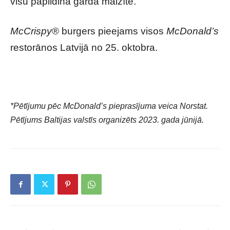
visu papildina garda maizīte.
McCrispy
® burgers pieejams visos
McDonald’s
restorānos Latvijā no 25. oktobra.
*Pētījumu pēc McDonald’s pieprasījuma veica Norstat.
Pētījums Baltijas valstīs organizēts 2023. gada jūnijā.