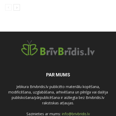
PAR MUMS
Jebkura Brivbridis.lv publicēto materiālu kopēšana,
modificēšana, uzglabāšana, arhivēšana un pilnīga vai daļēja
publiskošana/pārpublicēšana ir aizliegta bez Brivbridis.lv
rakstiskas atļaujas.
Sazinieties ar mums:
info@brivbridis.lv