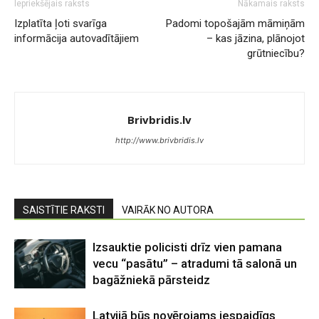
Iepriekšējais raksts
Nākamais raksts
Izplatīta ļoti svarīga
Padomi topošajām māmiņām
informācija autovadītājiem
– kas jāzina, plānojot
grūtniecību?
Brivbridis.lv
http://www.brivbridis.lv
SAISTĪTIE RAKSTI
VAIRĀK NO AUTORA
Izsauktie policisti drīz vien pamana
vecu “pasātu” – atradumi tā salonā un
bagāžniekā pārsteidz
Latvijā būs novērojams iespaidīgs