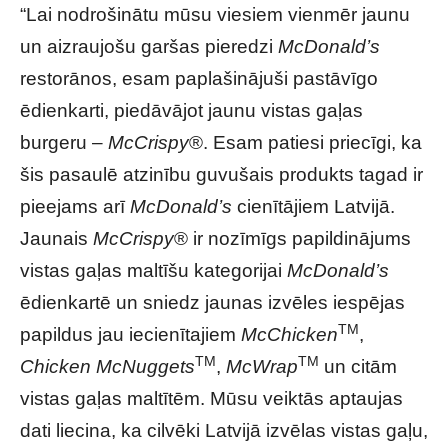
“Lai nodrošinātu mūsu viesiem vienmēr jaunu
un aizraujošu garšas pieredzi
McDonald’s
restorānos, esam paplašinājuši pastāvīgo
ēdienkarti, piedāvājot jaunu vistas gaļas
burgeru –
McCrispy
®. Esam patiesi priecīgi, ka
šis pasaulē atzinību guvušais produkts tagad ir
pieejams arī
McDonald’s
cienītājiem Latvijā.
Jaunais
McCrispy
® ir nozīmīgs papildinājums
vistas gaļas maltīšu kategorijai
McDonald’s
ēdienkartē un sniedz jaunas izvēles iespējas
TM
papildus jau iecienītajiem
McChicken
,
TM
TM
Chicken McNuggets
,
McWrap
un citām
vistas gaļas maltītēm. Mūsu veiktās aptaujas
dati liecina, ka cilvēki Latvijā izvēlas vistas gaļu,