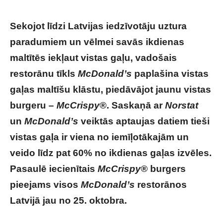
Sekojot līdzi Latvijas iedzīvotāju uztura
paradumiem un vēlmei savās ikdienas
maltītēs iekļaut vistas gaļu, vadošais
restorānu tīkls
McDonald’s
paplašina vistas
gaļas maltīšu klāstu, piedāvājot jaunu vistas
burgeru –
McCrispy
®. Saskaņā ar
Norstat
un
McDonald’s
veiktās aptaujas datiem tieši
vistas gaļa ir viena no iemīļotākajām un
veido līdz pat 60% no ikdienas gaļas izvēles.
Pasaulē iecienītais
McCrispy
® burgers
pieejams visos
McDonald’s
restorānos
Latvijā jau no 25. oktobra.