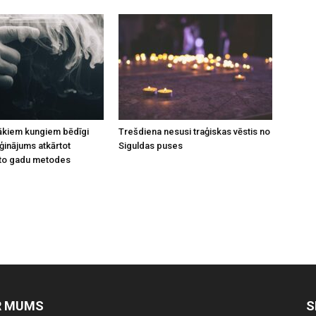
rākiem kungiem bēdīgi
Trešdiena nesusi traģiskas vēstis no
inājums atkārtot
Siguldas puses
to gadu metodes
R MUMS
S