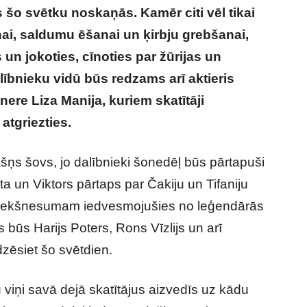
s šo svētku noskaņās. Kamēr citi vēl tikai
i, saldumu ēšanai un ķirbju grebšanai,
 un jokoties, cīnoties par žūrijas un
lībnieku vidū būs redzams arī aktieris
ere Liza Manija, kuriem skatītāji
atgriezties.
šņs šovs, jo dalībnieki šonedēļ būs pārtapuši
a un Viktors pārtaps par Čakiju un Tifaniju
riekšnesumam iedvesmojušies no leģendārās
 būs Harijs Poters, Rons Vīzlijs un arī
dzēsiet šo svētdien.
 viņi savā dejā skatītājus aizvedīs uz kādu