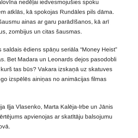
Halovīna nedēļai iedvesmojušies spoku
jiem atklās, kā spokojas Rundāles pils dāma.
šausmu ainas ar garu parādīšanos, kā arī
rus, zombijus un citas šausmas.
saldais ēdiens spāņu seriāla “Money Heist”
as. Bet Madara un Leonards dejos pasodobli
t kurš tas būs? Vakara izskaņā uz skatuves
go izspēlēs ainiņas no animācijas filmas
ja Iļja Vlasenko, Marta Kalēja-Irbe un Jānis
vērtējums apvienojas ar skatītāju balsojumu
ovā.