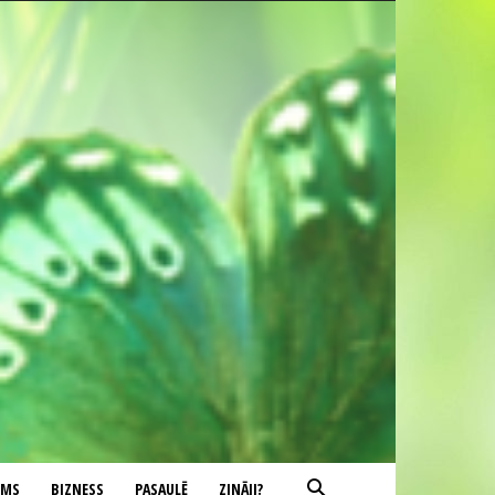
UMS
BIZNESS
PASAULĒ
ZINĀJI?