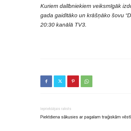
Kuriem dalībniekiem veiksmīgāk izdo
gada gaidītāko un krāšņāko šovu “De
20:30 kanālā TV3.
Iepriekšējais raksts
Piektdiena sākusies ar pagalam traģiskām vēs