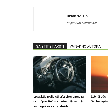
Brivbridis.lv
http://www.brivbridis.lv
SAISTĪTIE RAKSTI
VAIRĀK NO AUTORA
Izsauktie policisti drīz vien pamana
Latvijā būs
vecu “pasātu” – atradumi tā salonā
Saules apt
un bagāžniekā pārsteidz