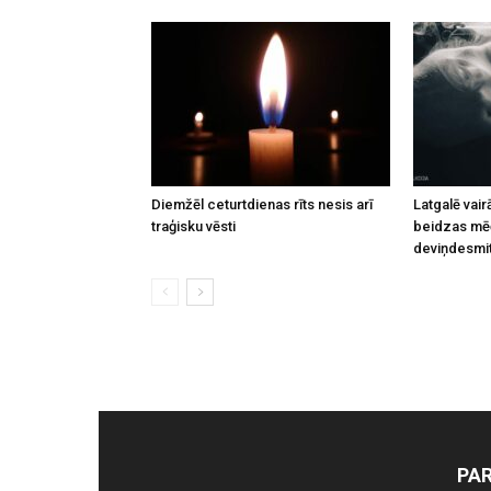
Diemžēl ceturtdienas rīts nesis arī
Latgalē vai
traģisku vēsti
beidzas mēģ
deviņdesmi
PA