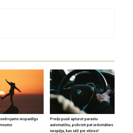
 novērojams iespaidīgs
Preiļu pusē apturot parastu
umsums
automašīnu, policisti pat iedomāties
nespēja, kas sēž pie stūres!