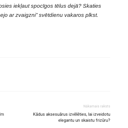
sies iekļaut spocīgos tēlus dejā? Skaties
jo ar zvaigzni” svētdienu vakaros plkst.
Nākamais raksts
tīm
Kādus aksesuārus izvēlēties, lai izveidotu
elegantu un skaistu frizūru?