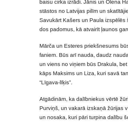
baisu cirka izrādi. Jānis un Olena 
stāstos no Latvijas pilīm un skatītā
Savukārt Kašers un Paula izspēlēs 
dos padomus, kā atvairīt ļaunos ga
Mārča un Esteres priekšnesums būs 
faniem. Būs arī nauda, daudz naud
un viens no viņiem būs Drakula, be
kāps Maksims un Liza, kuri savā tan
“Līgava-līķis”.
Atgādinām, ka dalībniekus vērtē žūri
Purviņš, un vakarā izskaņā žūrijas 
un nosaka, kuri pāri turpina dalību š