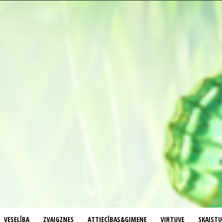
VESELĪBA
ZVAIGZNES
ATTIECĪBAS&ĢIMENE
VIRTUVE
SKAIST