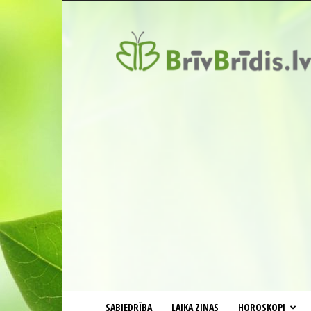
BrīvBrīdis.lv
SABIEDRĪBA
LAIKA ZIŅAS
HOROSKOPI