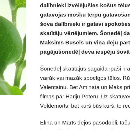
dalībnieki izvēlējušies košus tēlu
gatavojas mošķu tērpu gatavošana
šova dalībnieki ir gatavi spokoties
skatītāju vērtējumiem. Šonedēļ da
Maksims Busels un viņa deju partn
pagājušonedēļ deva iespēju šovā 
Šonedēļ skatītājus sagaida īpaši krā
vairāk vai mazāk spocīgos tēlos. Rūt
Valentainu. Bet Aminata un Maks p
filmas par Hariju Poteru. Uz skatuves
Voldemorts, bet kurš būs kurš, to re
Elīna un Marts dejos pasodobli, taču