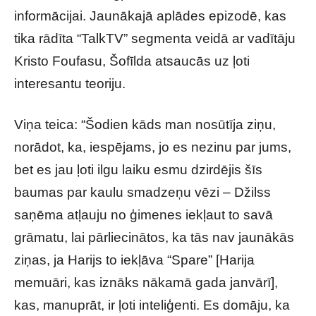
informācijai. Jaunākajā aplādes epizodē, kas
tika rādīta “TalkTV” segmenta veidā ar vadītāju
Kristo Foufasu, Šofīlda atsaucās uz ļoti
interesantu teoriju.
Viņa teica: “Šodien kāds man nosūtīja ziņu,
norādot, ka, iespējams, jo es nezinu par jums,
bet es jau ļoti ilgu laiku esmu dzirdējis šīs
baumas par kaulu smadzeņu vēzi – Džilss
saņēma atļauju no ģimenes iekļaut to savā
grāmatu, lai pārliecinātos, ka tās nav jaunākās
ziņas, ja Harijs to iekļāva “Spare” [Harija
memuāri, kas iznāks nākamā gada janvārī],
kas, manuprāt, ir ļoti inteliģenti. Es domāju, ka