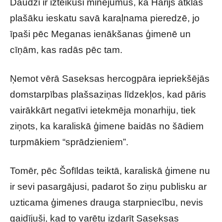
Daudzi ir izteikuši minējumus, ka Harijs atklās
plašāku ieskatu savā karaļnama pieredzē, jo
īpaši pēc Meganas ienākšanas ģimenē un
cīņām, kas radās pēc tam.
Ņemot vērā Saseksas hercogpāra iepriekšējās
domstarpības plašsaziņas līdzekļos, kad pāris
vairākkārt negatīvi ietekmēja monarhiju, tiek
ziņots, ka karaliskā ģimene baidās no šādiem
turpmākiem “sprādzieniem”.
Tomēr, pēc Šofīldas teiktā, karaliskā ģimene nu
ir sevi pasargājusi, padarot šo ziņu publisku ar
uzticama ģimenes drauga starpniecību, nevis
gaidījuši, kad to varētu izdarīt Saseksas