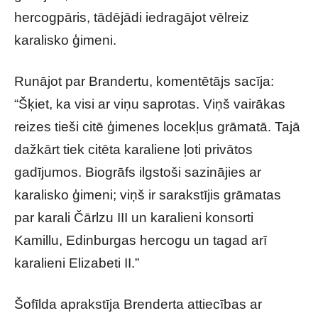
hercogpāris, tādējādi iedragājot vēlreiz
karalisko ģimeni.
Runājot par Brandertu, komentētājs sacīja:
“Šķiet, ka visi ar viņu saprotas. Viņš vairākas
reizes tieši citē ģimenes locekļus grāmatā. Tajā
dažkārt tiek citēta karaliene ļoti privātos
gadījumos. Biogrāfs ilgstoši sazinājies ar
karalisko ģimeni; viņš ir sarakstījis grāmatas
par karali Čārlzu III un karalieni konsorti
Kamillu, Edinburgas hercogu un tagad arī
karalieni Elizabeti II.”
Šofīlda aprakstīja Brenderta attiecības ar