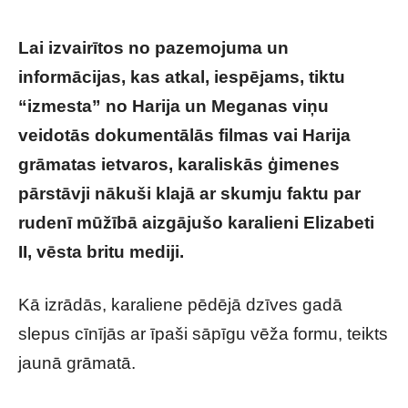
Lai izvairītos no pazemojuma un
informācijas, kas atkal, iespējams, tiktu
“izmesta” no Harija un Meganas viņu
veidotās dokumentālās filmas vai Harija
grāmatas ietvaros, karaliskās ģimenes
pārstāvji nākuši klajā ar skumju faktu par
rudenī mūžībā aizgājušo karalieni Elizabeti
II, vēsta britu mediji.
Kā izrādās, karaliene pēdējā dzīves gadā
slepus cīnījās ar īpaši sāpīgu vēža formu, teikts
jaunā grāmatā.