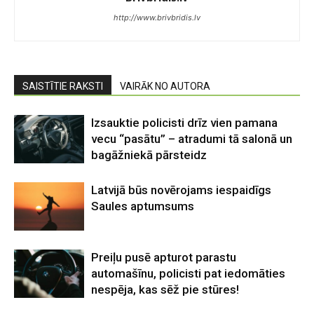
http://www.brivbridis.lv
SAISTĪTIE RAKSTI
VAIRĀK NO AUTORA
Izsauktie policisti drīz vien pamana
vecu “pasātu” – atradumi tā salonā un
bagāžniekā pārsteidz
Latvijā būs novērojams iespaidīgs
Saules aptumsums
Preiļu pusē apturot parastu
automašīnu, policisti pat iedomāties
nespēja, kas sēž pie stūres!