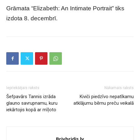
Grāmata “Elizabeth: An Intimate Portrait” tiks
izdota 8. decembrī.
Iepriekšējais raksts
Nākamais raksts
Šefpavārs Tannis izrāda
Kiviči piedzīvo nepatīkamu
glauno savrupnamu, kuru
atklājumu bērnu preču veikalā
iekārtojis kopā ar mīļoto
Brivbridis.lv