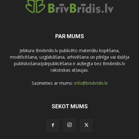
PAR MUMS
Jebkura Brivbridis.lv publicēto materiālu kopēšana,
modificēšana, uzglabāšana, arhivēšana un pilnīga vai daļēja
publiskošana/pārpublicēšana ir aizliegta bez Brivbridis.lv
rakstiskas atļaujas.
Sazinieties ar mums:
info@brivbridis.lv
SEKOT MUMS