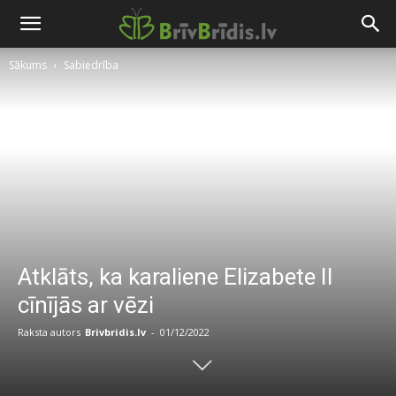
Sākums
Sabiedrība
Atklāts, ka karaliene Elizabete II
cīnījās ar vēzi
Raksta autors
Brivbridis.lv
-
01/12/2022