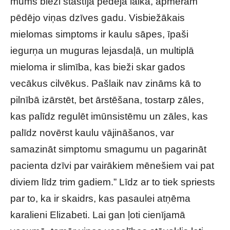
mums bieži stāstīja pēdējā laikā, apmēram
pēdējo viņas dzīves gadu. Visbiežākais
mielomas simptoms ir kaulu sāpes, īpaši
iegurņa un muguras lejasdaļā, un multiplā
mieloma ir slimība, kas bieži skar gados
vecākus cilvēkus. Pašlaik nav zināms kā to
pilnībā izārstēt, bet ārstēšana, tostarp zāles,
kas palīdz regulēt imūnsistēmu un zāles, kas
palīdz novērst kaulu vājināšanos, var
samazināt simptomu smagumu un pagarināt
pacienta dzīvi par vairākiem mēnešiem vai pat
diviem līdz trim gadiem.” Līdz ar to tiek spriests
par to, ka ir skaidrs, kas pasaulei atņēma
karalieni Elizabeti. Lai gan ļoti cienījamā