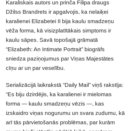
Karaliskais autors un prinča Filipa draugs
Džilss Brandrets ir apgalvojis, ka nelaiķei
karalienei Elizabetei II bija kaulu smadzeņu
vēža forma, kā visizplatītākais simptoms ir
kaulu sāpes. Savā topošajā grāmatā
“Elizabeth: An Intimate Portrait” biogrāfs
sniedza paziņojumus par Viņas Majestātes
cīņu ar un par veselību.
Serializācijā laikrakstā “Daily Mail” viņš rakstīja:
“Es biju dzirdējis, ka karalienei ir mielomas
forma — kaulu smadzeņu vēzis —, kas
izskaidro viņas nogurumu un svara zudumu, kā
arī tās pārvietošanās problēmas, par kurām