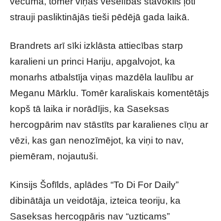
vecumā, tomēr viņas veselības stāvoklis ļoti
strauji pasliktinājās tieši pēdējā gada laikā.
Brandrets arī sīki izklāsta attiecības starp
karalieni un princi Hariju, apgalvojot, ka
monarhs atbalstīja viņas mazdēla laulību ar
Meganu Mārklu. Tomēr karaliskais komentētājs
kopš tā laika ir norādījis, ka Saseksas
hercogpārim nav stāstīts par karalienes cīņu ar
vēzi, kas gan nenozīmējot, ka viņi to nav,
piemēram, nojautuši.
Kinsijs Šofīlds, aplādes “To Di For Daily”
dibinātāja un veidotāja, izteica teoriju, ka
Saseksas hercogpāris nav “uzticams”