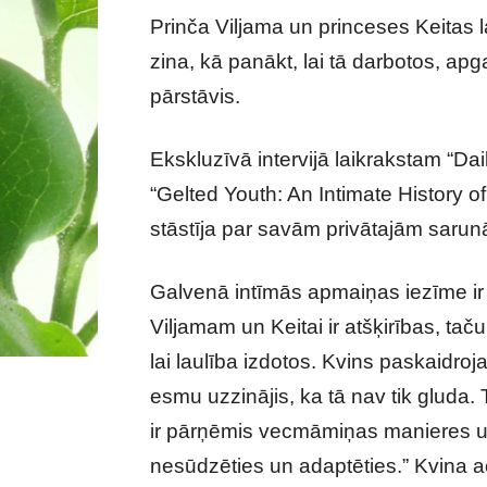
Prinča Viljama un princeses Keitas lau
zina, kā panākt, lai tā darbotos, ap
pārstāvis.
Ekskluzīvā intervijā laikrakstam “D
“Gelted Youth: An Intimate History o
stāstīja par savām privātajām sarun
Galvenā intīmās apmaiņas iezīme ir t
Viljamam un Keitai ir atšķirības, ta
lai laulība izdotos. Kvins paskaidroj
esmu uzzinājis, ka tā nav tik gluda. T
ir pārņēmis vecmāmiņas manieres un 
nesūdzēties un adaptēties.” Kvina ac