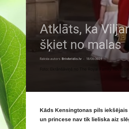
Atklāts, ka Vilj
šķiet no malas
Raksta autors
Brivbridis.lv
-
18/08/2023
Foto: Ekrānšāviņš no The Royal Family YouTub
Kāds Kensingtonas pils iekšējais d
un princese nav tik lieliska aiz sl