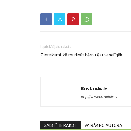
Iepriekšējais raksts
7 ieteikumi, kā mudināt bērnu ēst veselīgāk
Brivbridis.lv
http://www.brivbridis.lv
SAISTĪTIE RAKSTI
VAIRĀK NO AUTORA