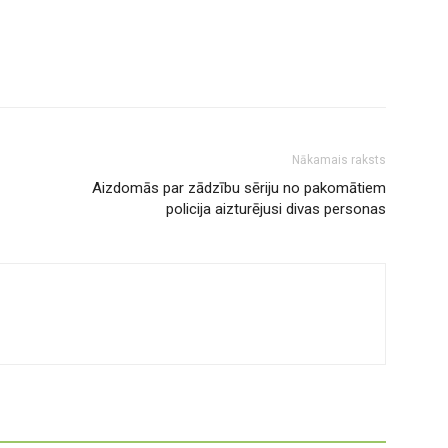
Nākamais raksts
Aizdomās par zādzību sēriju no pakomātiem
policija aizturējusi divas personas