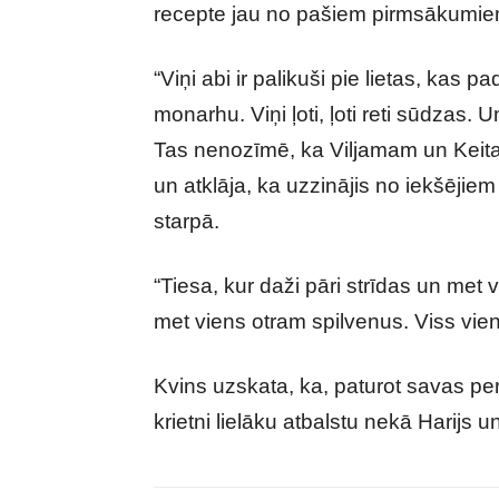
recepte jau no pašiem pirmsākumie
“Viņi abi ir palikuši pie lietas, kas p
monarhu. Viņi ļoti, ļoti reti sūdzas. 
Tas nenozīmē, ka Viljamam un Keitai n
un atklāja, ka uzzinājis no iekšējiem a
starpā.
“Tiesa, kur daži pāri strīdas un met
met viens otram spilvenus. Viss vienm
Kvins uzskata, ka, paturot savas pers
krietni lielāku atbalstu nekā Harijs