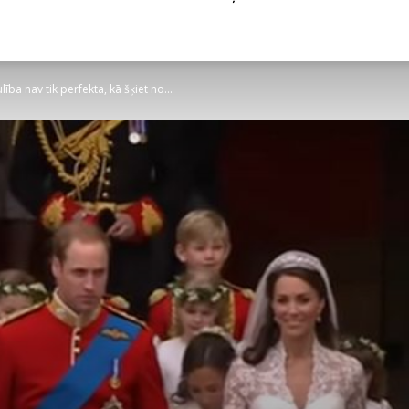
lība nav tik perfekta, kā šķiet no...