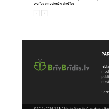
svarīgu emocionālo drošību
PA
Jebk
modi
publi
rakst
Sazi
© 2012 - 2024, SIA MC Media. Visas tiesības aizsargātas