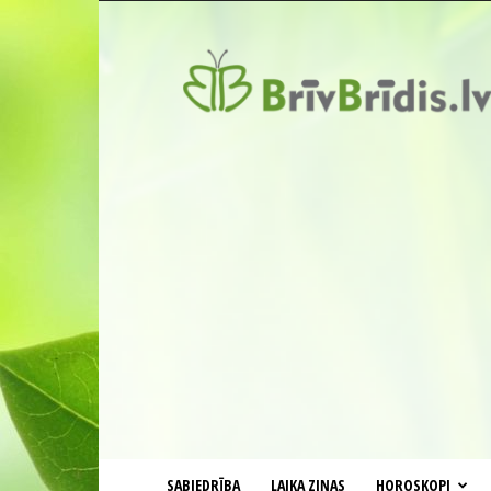
BrīvBrīdis.lv
SABIEDRĪBA
LAIKA ZIŅAS
HOROSKOPI