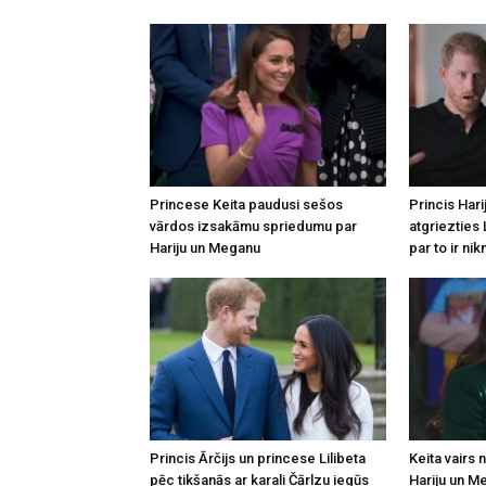
Princese Keita paudusi sešos
Princis Hari
vārdos izsakāmu spriedumu par
atgriezties 
Hariju un Meganu
par to ir nik
Princis Ārčijs un princese Lilibeta
Keita vairs 
pēc tikšanās ar karali Čārlzu iegūs
Hariju un M