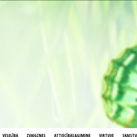
VESELĪBA
ZVAIGZNES
ATTIECĪBAS&ĢIMENE
VIRTUVE
SKAIST