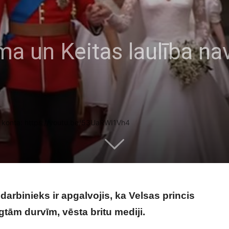
ama un Keitas laulība nav
e konta: https://youtu.be/53UaRWI1Vh4
arbinieks ir apgalvojis, ka Velsas princis
ēgtām durvīm, vēsta britu mediji.