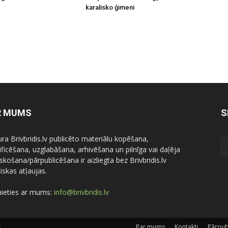
karalisko ģimeni
R MUMS
S
ura Brivbridis.lv publicēto materiālu kopēšana,
ficēšana, uzglabāšana, arhivēšana un pilnīga vai daļēja
skošana/pārpublicēšana ir aizliegta bez Brivbridis.lv
iskas atļaujas.
nieties ar mums:
info@brivbridis.lv
.
Par mums
Kontakti
Pārpub