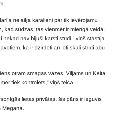
m.
adarīja nelaiķa karalieni par tik ievērojamu
Un, kad sūdzas, tas vienmēr ir mierīgā veidā.
ekad nav bijuši karsti strīdi,” viņš stāstīja
votiem, ka ir dzirdēti arī ļoti skaļi strīdi abu
 viens otram smagas vāzes, Viljams un Keita
ēr tiek kontrolēts,” viņš teica.
onīgās lietas privātas, šis pāris ir ieguvis
 un Megana.