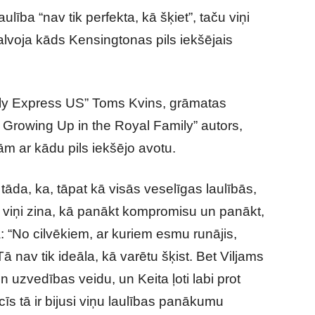
lība “nav tik perfekta, kā šķiet”, taču viņi
galvoja kāds Kensingtonas pils iekšējais
aily Express US” Toms Kvins, grāmatas
f Growing Up in the Royal Family” autors,
ām ar kādu pils iekšējo avotu.
āda, ka, tāpat kā visās veselīgas laulībās,
ču viņi zina, kā panākt kompromisu un panākt,
a: “No cilvēkiem, ar kuriem esmu runājis,
ā nav tik ideāla, kā varētu šķist. Bet Viljams
uzvedības veidu, un Keita ļoti labi prot
īs tā ir bijusi viņu laulības panākumu