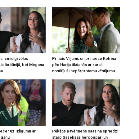
js izmisīgi vēlas
Princis Viljams un princese Ketrīna
Lielbritānijā, bet Megana
pēc Harija tikšanās ar karali
na
nosūtījuši nepārprotamu vēstījumu
necer uz izlīgumu ar
Pēkšņs pavērsiens saasina spriedzi
eganu
starp Saseksas hercogpāri un