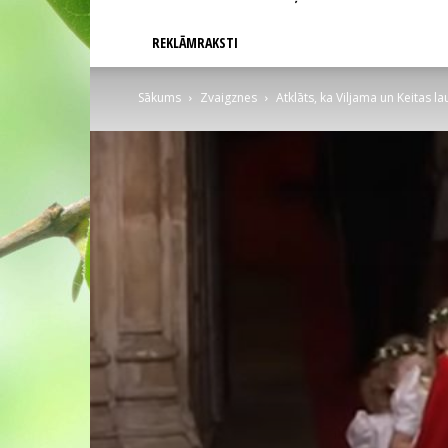
REKLĀMRAKSTI
Sākums
Zvaigznes
Atklāts, ka Viljama un Keitas lau