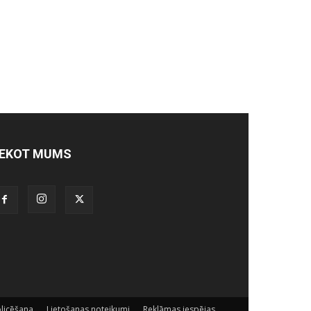
EKOT MUMS
licēšana
Lietošanas noteikumi
Reklāmas iespējas