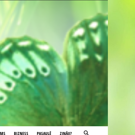
UMS
BIZNESS
PASAULĒ
ZINĀJI?