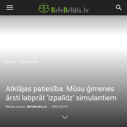
Sākums
Sabiedrība
Atklājas patiesība: Mūsu ģimenes
ārsti labprāt ‘izpalīdz’ simulantiem
Raksta autors
Brivbridis.lv
-
19/01/2015