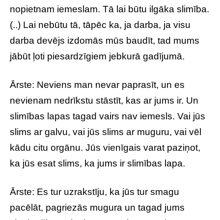
nopietnam iemeslam. Tā lai būtu ilgāka slimība.
(..) Lai nebūtu tā, tāpēc ka, ja darba, ja visu
darba devējs izdomās mūs baudīt, tad mums
jābūt ļoti piesardzīgiem jebkurā gadījumā.
Ārste: Neviens man nevar paprasīt, un es
nevienam nedrīkstu stāstīt, kas ar jums ir. Un
slimības lapas tagad vairs nav iemesls. Vai jūs
slims ar galvu, vai jūs slims ar muguru, vai vēl
kādu citu orgānu. Jūs vienīgais varat paziņot,
ka jūs esat slims, ka jums ir slimības lapa.
Ārste: Es tur uzrakstīju, ka jūs tur smagu
pacēlāt, pagriezās mugura un tagad jums