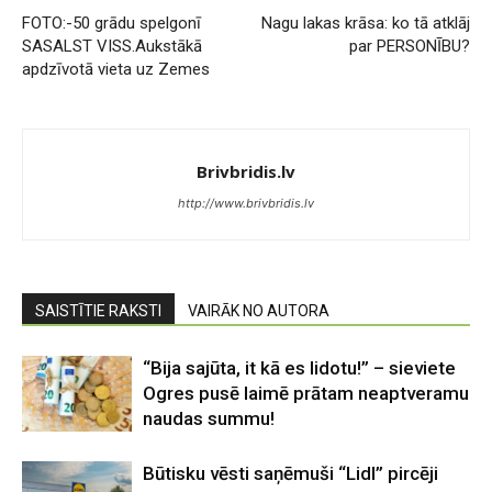
FOTO:-50 grādu spelgonī
Nagu lakas krāsa: ko tā atklāj
SASALST VISS.Aukstākā
par PERSONĪBU?
apdzīvotā vieta uz Zemes
Brivbridis.lv
http://www.brivbridis.lv
SAISTĪTIE RAKSTI
VAIRĀK NO AUTORA
“Bija sajūta, it kā es lidotu!” – sieviete
Ogres pusē laimē prātam neaptveramu
naudas summu!
Būtisku vēsti saņēmuši “Lidl” pircēji