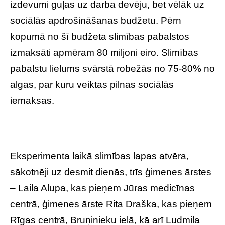
izdevumi guļas uz darba devēju, bet vēlāk uz
sociālās apdrošināšanas budžetu. Pērn
kopumā no šī budžeta slimības pabalstos
izmaksāti apmēram 80 miljoni eiro. Slimības
pabalstu lielums svārstā robežās no 75-80% no
algas, par kuru veiktas pilnas sociālās
iemaksas.
Eksperimenta laikā slimības lapas atvēra,
sākotnēji uz desmit dienās, trīs ģimenes ārstes
– Laila Alupa, kas pieņem Jūras medicīnas
centrā, ģimenes ārste Rita Draška, kas pieņem
Rīgas centrā, Bruņinieku ielā, kā arī Ludmila