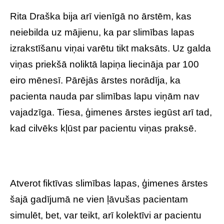
Rita Draška bija arī vienīgā no ārstēm, kas
neiebilda uz mājienu, ka par slimības lapas
izrakstīšanu viņai varētu tikt maksāts. Uz galda
viņas priekšā noliktā lapiņa liecināja par 100
eiro mēnesī. Pārējās ārstes norādīja, ka
pacienta nauda par slimības lapu viņām nav
vajadzīga. Tiesa, ģimenes ārstes iegūst arī tad,
kad cilvēks kļūst par pacientu viņas praksē.
Atverot fiktīvas slimības lapas, ģimenes ārstes
šajā gadījumā ne vien ļāvušas pacientam
simulēt, bet, var teikt, arī kolektīvi ar pacientu