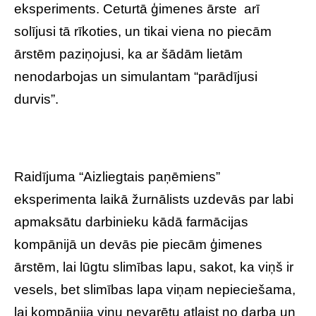
eksperiments. Ceturtā ģimenes ārste arī
solījusi tā rīkoties, un tikai viena no piecām
ārstēm paziņojusi, ka ar šādām lietām
nenodarbojas un simulantam “parādījusi
durvis”.
Raidījuma “Aizliegtais paņēmiens”
eksperimenta laikā žurnālists uzdevās par labi
apmaksātu darbinieku kādā farmācijas
kompānijā un devās pie piecām ģimenes
ārstēm, lai lūgtu slimības lapu, sakot, ka viņš ir
vesels, bet slimības lapa viņam nepieciešama,
lai kompānija viņu nevarētu atlaist no darba un