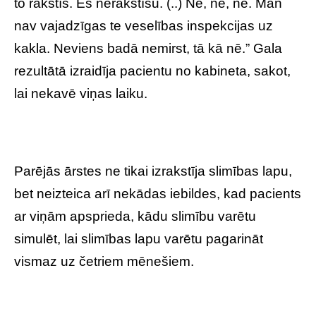
to rakstīs. Es nerakstīšu. (..) Nē, nē, nē. Man
nav vajadzīgas te veselības inspekcijas uz
kakla. Neviens badā nemirst, tā kā nē.” Gala
rezultātā izraidīja pacientu no kabineta, sakot,
lai nekavē viņas laiku.
Parējās ārstes ne tikai izrakstīja slimības lapu,
bet neizteica arī nekādas iebildes, kad pacients
ar viņām apsprieda, kādu slimību varētu
simulēt, lai slimības lapu varētu pagarināt
vismaz uz četriem mēnešiem.