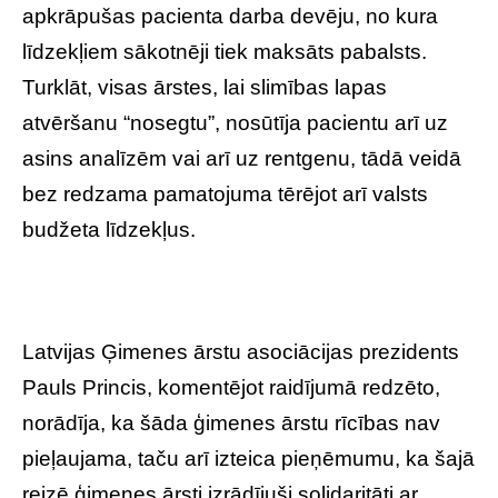
apkrāpušas pacienta darba devēju, no kura
līdzekļiem sākotnēji tiek maksāts pabalsts.
Turklāt, visas ārstes, lai slimības lapas
atvēršanu “nosegtu”, nosūtīja pacientu arī uz
asins analīzēm vai arī uz rentgenu, tādā veidā
bez redzama pamatojuma tērējot arī valsts
budžeta līdzekļus.
Latvijas Ģimenes ārstu asociācijas prezidents
Pauls Princis, komentējot raidījumā redzēto,
norādīja, ka šāda ģimenes ārstu rīcības nav
pieļaujama, taču arī izteica pieņēmumu, ka šajā
reizē ģimenes ārsti izrādījuši solidaritāti ar