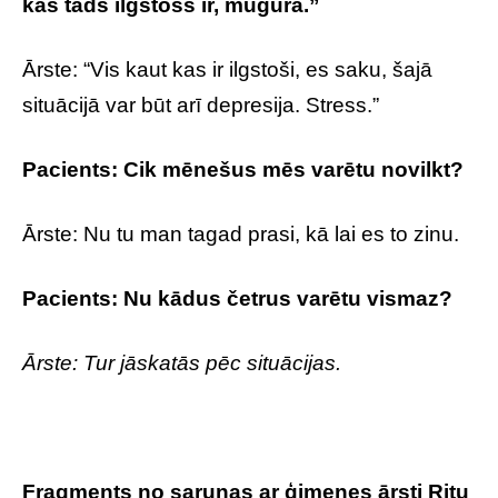
kas tāds ilgstošs ir, mugura.”
Ārste: “Vis kaut kas ir ilgstoši, es saku, šajā
situācijā var būt arī depresija. Stress.”
Pacients: Cik mēnešus mēs varētu novilkt?
Ārste: Nu tu man tagad prasi, kā lai es to zinu.
Pacients: Nu kādus četrus varētu vismaz?
Ārste: Tur jāskatās pēc situācijas.
Fragments no sarunas ar ģimenes ārsti Ritu