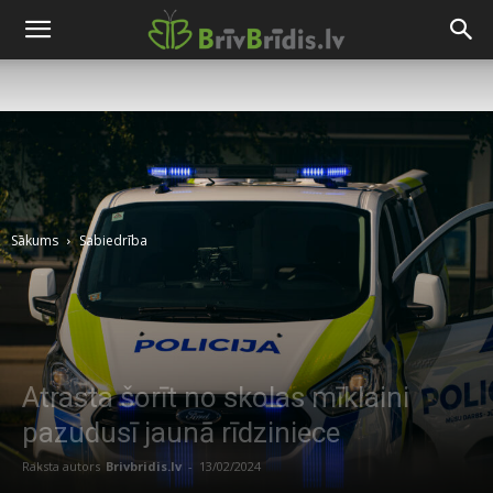
Sākums
Sabiedrība
Atrasta šorīt no skolas mīklaini
pazudusī jaunā rīdziniece
Raksta autors
Brivbridis.lv
-
13/02/2024