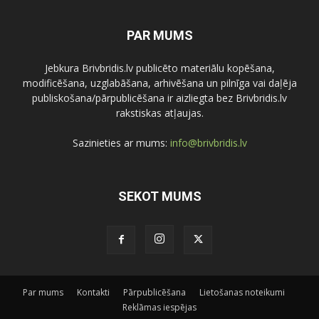
PAR MUMS
Jebkura Brivbridis.lv publicēto materiālu kopēšana,
modificēšana, uzglabāšana, arhivēšana un pilnīga vai daļēja
publiskošana/pārpublicēšana ir aizliegta bez Brivbridis.lv
rakstiskas atļaujas.
Sazinieties ar mums:
info@brivbridis.lv
SEKOT MUMS
Par mums
Kontakti
Pārpublicēšana
Lietošanas noteikumi
Reklāmas iespējas