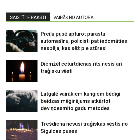
SAISTĪTIE RAKSTI
VAIRĀK NO AUTORA
Preiļu pusē apturot parastu
automašīnu, policisti pat iedomāties
nespēja, kas sēž pie stūres!
Diemžēl ceturtdienas rīts nesis arī
traģisku vēsti
Latgalē vairākiem kungiem bēdīgi
beidzas mēģinājums atkārtot
deviņdesmito gadu metodes
Trešdiena nesusi traģiskas vēstis no
Siguldas puses