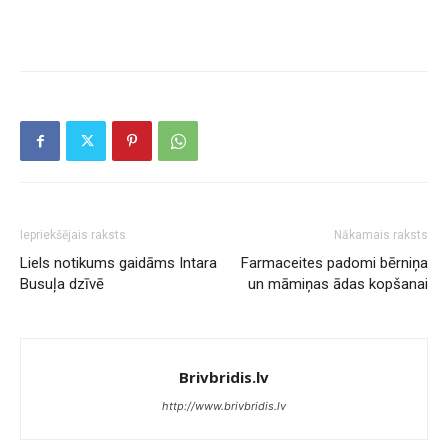
Iepriekšējais raksts
Nākamais raksts
Liels notikums gaidāms Intara
Farmaceites padomi bērniņa
Busuļa dzīvē
un māmiņas ādas kopšanai
Brivbridis.lv
http://www.brivbridis.lv