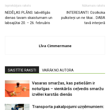
Iepriekšējais raksts
Nākamais raksts
NEDĒĻAS PLĀNS: labvēlīgās
INTERESANTI: Ozolkoka
dienas tavam skaistumam un
pulksteņi un ne tikai… DABA
labsajūtai 20. – 26. februāris
tavā interjerā
Līva Cimmermane
SAISTĪTIE RAKSTI
VAIRĀK NO AUTORA
Vasaras smaržas, kas patiešām ir
noturīgas – vienkāršs ceļvedis smaržu
izvēlei karstās dienās
Transporta pakalpojumi uzņēmumiem: