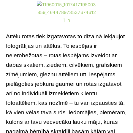
Attēlu rotas tiek izgatavotas to dizainā iekļaujot
fotogrāfijas un attēlus. To iespējas ir
neierobežotas – rotas iespējams izveidot ar
dabas skatiem, ziediem, cilvēkiem, grafiskiem
zīmējumiem, gleznu attēliem utt. Iespējams
pielāgoties jebkura gaumei un rotas izgatavot
arī no individuāli izmeklētiem klientu
fotoattēliem, kas nozīmē – tu vari izpausties tā,
kā vien vēlas tava sirds. Iedomājies, piemēram,
kulons ar tavu vecvecāku lauku māju, kuras
pagalmā bērnībā skraidīji basām kājām vai