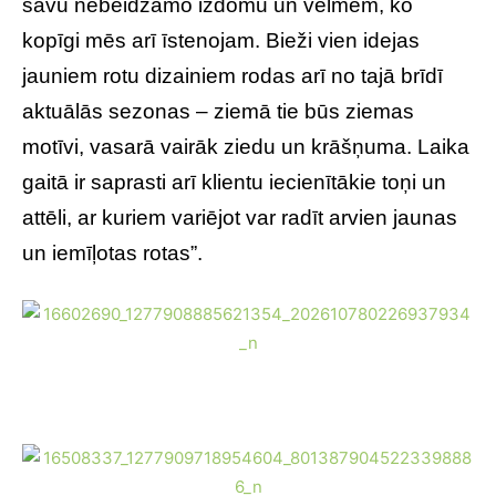
savu nebeidzamo izdomu un vēlmēm, ko
kopīgi mēs arī īstenojam. Bieži vien idejas
jauniem rotu dizainiem rodas arī no tajā brīdī
aktuālās sezonas – ziemā tie būs ziemas
motīvi, vasarā vairāk ziedu un krāšņuma. Laika
gaitā ir saprasti arī klientu iecienītākie toņi un
attēli, ar kuriem variējot var radīt arvien jaunas
un iemīļotas rotas”.