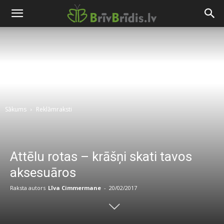
Sākums
Reklāmraksti
Attēlu rotas – krāšņi skati tavos
aksesuāros
Raksta autors
Līva Cimmermane
-
20/02/2017