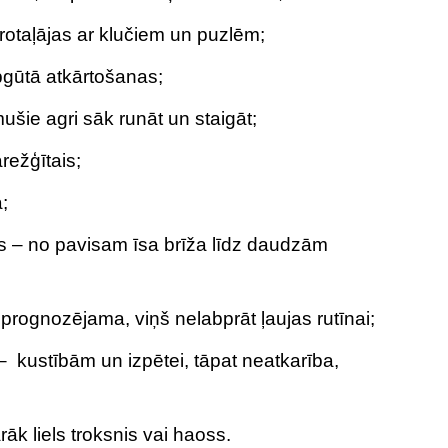
otaļājas ar klučiem un puzlēm;
gūtā atkārtošanas;
šie agri sāk runāt un staigāt;
režģītais;
a;
s – no pavisam īsa brīža līdz daudzām
i prognozējama, viņš nelabprāt ļaujas rutīnai;
 kustībām un izpētei, tāpat neatkarība,
rāk liels troksnis vai haoss.