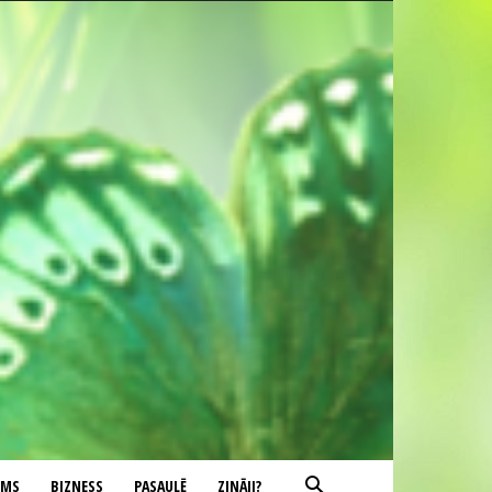
UMS
BIZNESS
PASAULĒ
ZINĀJI?