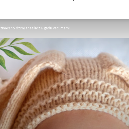
 iezīmes no dzimšanas līdz 6 gadu vecumam!