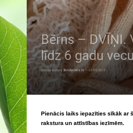
Bērns – DVĪŅI. 
līdz 6 gadu ve
Raksta autors
Brivbridis.lv
-
03/06/2013
Pienācis laiks iepazīties sīkāk a
rakstura un attīstības iezīmēm.