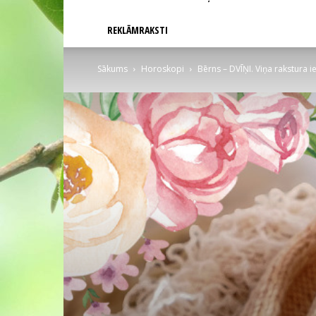
REKLĀMRAKSTI
Sākums
Horoskopi
Bērns – DVĪŅI. Viņa rakstura