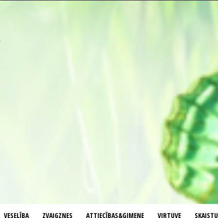
VESELĪBA
ZVAIGZNES
ATTIECĪBAS&ĢIMENE
VIRTUVE
SKAIST