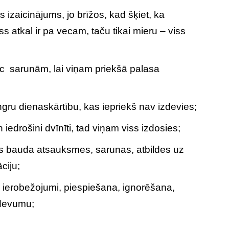
izaicinājums, jo brīžos, kad šķiet, ka
iss atkal ir pa vecam, taču tikai mieru – viss
 pēc sarunām, lai viņam priekšā palasa
tingru dienaskārtību, kas iepriekš nav izdevies;
iedrošini dvīnīti, tad viņam viss izdosies;
s bauda atsauksmes, sarunas, atbildes uz
ciju;
ierobežojumi, piespiešana, ignorēšana,
zdevumu;