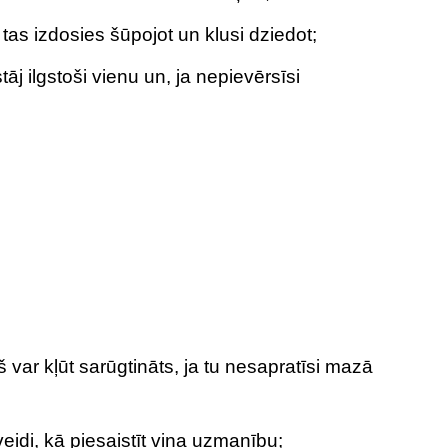
 tas izdosies šūpojot un klusi dziedot;
āj ilgstoši vienu un, ja nepievērsīsi
š var kļūt sarūgtināts, ja tu nesapratīsi mazā
veidi, kā piesaistīt viņa uzmanību;