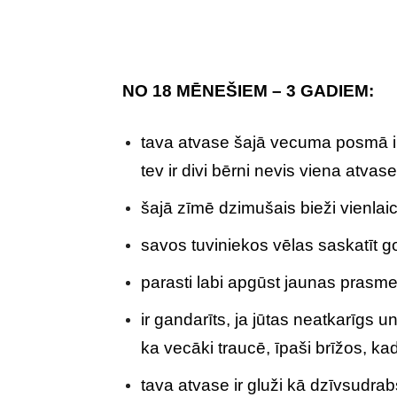
NO 18 MĒNEŠIEM – 3 GADIEM:
tava atvase šajā vecuma posmā ir 
tev ir divi bērni nevis viena atvase
šajā zīmē dzimušais bieži vienlaic
savos tuviniekos vēlas saskatīt 
parasti labi apgūst jaunas prasme
ir gandarīts, ja jūtas neatkarīgs u
ka vecāki traucē, īpaši brīžos, ka
tava atvase ir gluži kā dzīvsudra