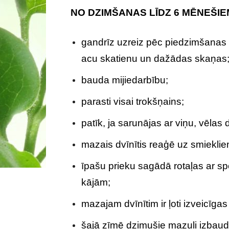
NO DZIMŠANAS LĪDZ 6 MĒNEŠIE
gandrīz uzreiz pēc piedzimšanas s
acu skatienu un dažādas skaņas
bauda mijiedarbību;
parasti visai trokšņains;
patīk, ja sarunājas ar viņu, vēlas 
mazais dvīnītis reaģē uz smiekli
īpašu prieku sagādā rotaļas ar sp
kājām;
mazajam dvīnītim ir ļoti izveicīgas 
šajā zīmē dzimušie mazuļi izbaud