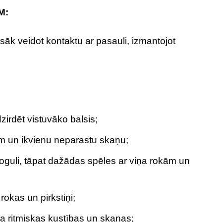
M:
āk veidot kontaktu ar pasauli, izmantojot
;
dzirdēt vistuvāko balsis;
em un ikvienu neparastu skaņu;
oguli, tāpat dažādas spēles ar viņa rokām un
rokas un pirkstiņi;
a ritmiskas kustības un skaņas;