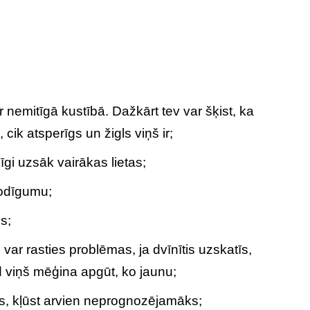
nemitīgā kustībā. Dažkārt tev var šķist, ka
, cik atsperīgs un žigls viņš ir;
īgi uzsāk vairākas lietas;
godīgumu;
s;
n var rasties problēmas, ja dvīnītis uzskatīs,
d viņš mēģina apgūt, ko jaunu;
bs, kļūst arvien neprognozējamāks;