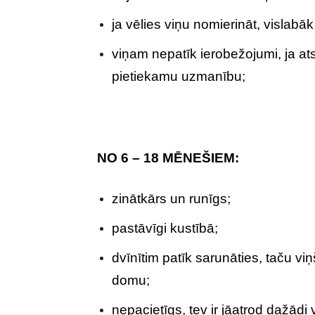
ja vēlies viņu nomierināt, vislabāk
viņam nepatīk ierobežojumi, ja atst
pietiekamu uzmanību;
NO 6 – 18 MĒNEŠIEM:
zinātkārs un runīgs;
pastāvīgi kustībā;
dvīnītim patīk sarunāties, taču viņ
domu;
nepacietīgs, tev ir jāatrod dažādi 