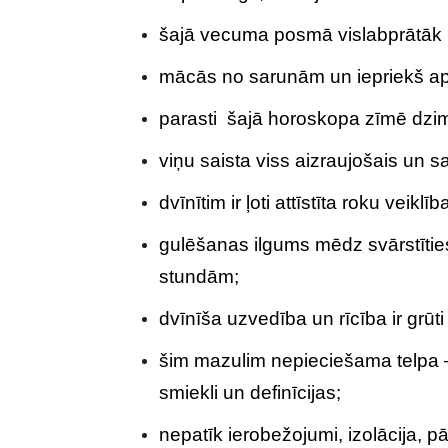
šajā vecuma posmā vislabprātāk r
mācās no sarunām un iepriekš ap
parasti šajā horoskopa zīmē dzimu
viņu saista viss aizraujošais un sa
dvīnītim ir ļoti attīstīta roku veiklīb
gulēšanas ilgums mēdz svārstītie
stundām;
dvīnīša uzvedība un rīcība ir grūt
šim mazulim nepieciešama telpa –
smiekli un definīcijas;
nepatīk ierobežojumi, izolācija, pā