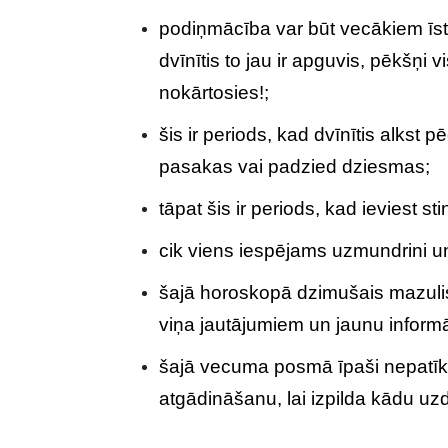
podiņmācība var būt vecākiem īsts 
dvīnītis to jau ir apguvis, pēkšņi v
nokārtosies!;
šis ir periods, kad dvīnītis alkst
pasakas vai padzied dziesmas;
tāpat šis ir periods, kad ieviest s
cik viens iespējams uzmundrini un 
šajā horoskopā dzimušais mazuli
viņa jautājumiem un jaunu informā
šajā vecuma posmā īpaši nepatīk 
atgādināšanu, lai izpilda kādu u