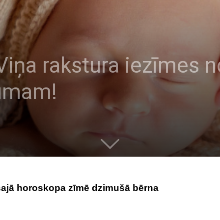
Viņa rakstura iezīmes 
cumam!
r šajā horoskopa zīmē dzimušā bērna