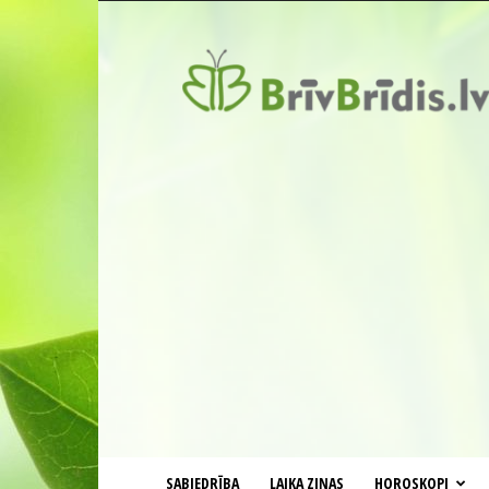
BrīvBrīdis.lv
SABIEDRĪBA
LAIKA ZIŅAS
HOROSKOPI