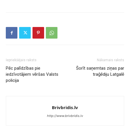
Iepriekšējais raksts
Nākamais raksts
Pēc palīdzības pie
Šorīt saņemtas ziņas par
iedzīvotājiem vēršas Valsts
traģēdiju Latgalē
policija
Brivbridis.lv
http://www.brivbridis.lv