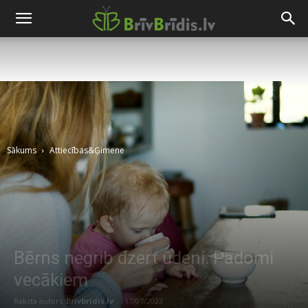
Sākums
Attiecības&Ģimene
Bērns negrib dzert ūdeni. Padomi
vecākiem
Raksta autors
Brivbridis.lv
-
17/07/2023