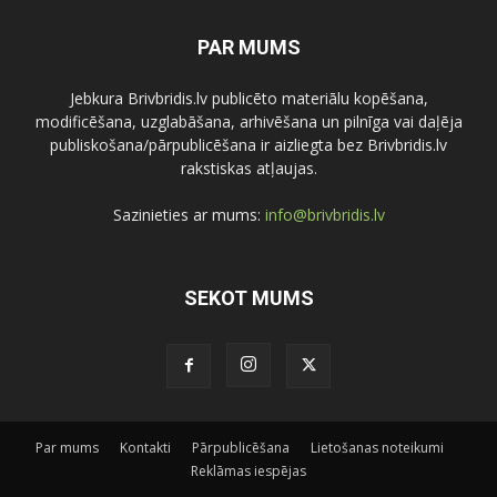
PAR MUMS
Jebkura Brivbridis.lv publicēto materiālu kopēšana,
modificēšana, uzglabāšana, arhivēšana un pilnīga vai daļēja
publiskošana/pārpublicēšana ir aizliegta bez Brivbridis.lv
rakstiskas atļaujas.
Sazinieties ar mums:
info@brivbridis.lv
SEKOT MUMS
Par mums
Kontakti
Pārpublicēšana
Lietošanas noteikumi
Reklāmas iespējas