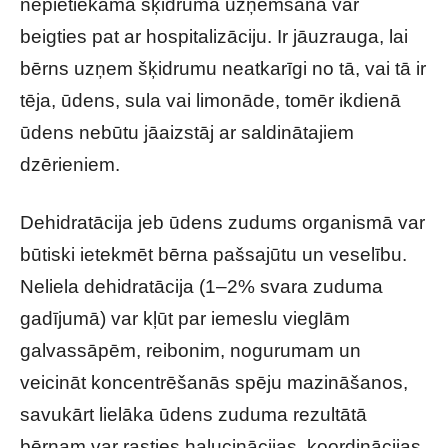
nepietiekama šķidruma uzņemšana var
beigties pat ar hospitalizāciju. Ir jāuzrauga, lai
bērns uzņem šķidrumu neatkarīgi no tā, vai tā ir
tēja, ūdens, sula vai limonāde, tomēr ikdienā
ūdens nebūtu jāaizstāj ar saldinātajiem
dzērieniem.
Dehidratācija jeb ūdens zudums organismā var
būtiski ietekmēt bērna pašsajūtu un veselību.
Neliela dehidratācija (1–2% svara zuduma
gadījumā) var kļūt par iemeslu vieglām
galvassāpēm, reibonim, nogurumam un
veicināt koncentrēšanās spēju mazināšanos,
savukārt lielāka ūdens zuduma rezultātā
bērnam var rasties halucinācijas, koordinācijas