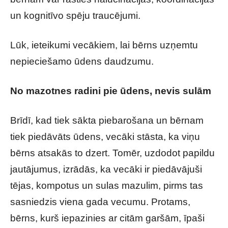
un kognitīvo spēju traucējumi.
Lūk, ieteikumi vecākiem, lai bērns uzņemtu
nepieciešamo ūdens daudzumu.
No mazotnes radini pie ūdens, nevis sulām
Brīdī, kad tiek sākta piebarošana un bērnam
tiek piedāvāts ūdens, vecāki stāsta, ka viņu
bērns atsakās to dzert. Tomēr, uzdodot papildu
jautājumus, izrādās, ka vecāki ir piedāvājuši
tējas, kompotus un sulas mazulim, pirms tas
sasniedzis viena gada vecumu. Protams,
bērns, kurš iepazinies ar citām garšām, īpaši