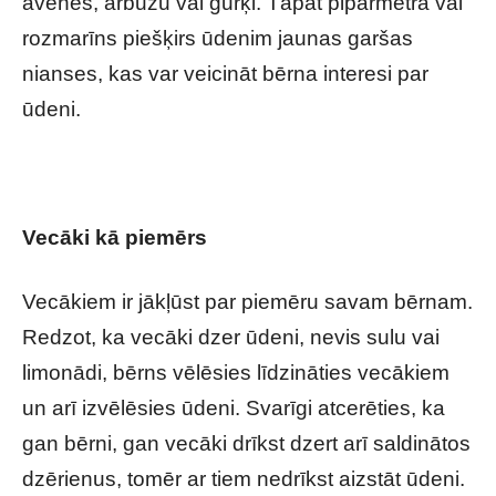
avenes, arbūzu vai gurķi. Tāpat piparmētra vai
rozmarīns piešķirs ūdenim jaunas garšas
nianses, kas var veicināt bērna interesi par
ūdeni.
Vecāki kā piemērs
Vecākiem ir jākļūst par piemēru savam bērnam.
Redzot, ka vecāki dzer ūdeni, nevis sulu vai
limonādi, bērns vēlēsies līdzināties vecākiem
un arī izvēlēsies ūdeni. Svarīgi atcerēties, ka
gan bērni, gan vecāki drīkst dzert arī saldinātos
dzērienus, tomēr ar tiem nedrīkst aizstāt ūdeni.