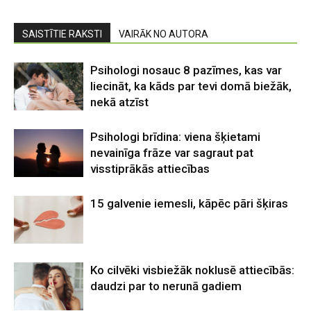
SAISTĪTIE RAKSTI
VAIRĀK NO AUTORA
Psihologi nosauc 8 pazīmes, kas var
liecināt, ka kāds par tevi domā biežāk,
nekā atzīst
Psihologi brīdina: viena šķietami
nevainīga frāze var sagraut pat
visstiprākās attiecības
15 galvenie iemesli, kāpēc pāri šķiras
Ko cilvēki visbiežāk noklusē attiecībās:
daudzi par to nerunā gadiem