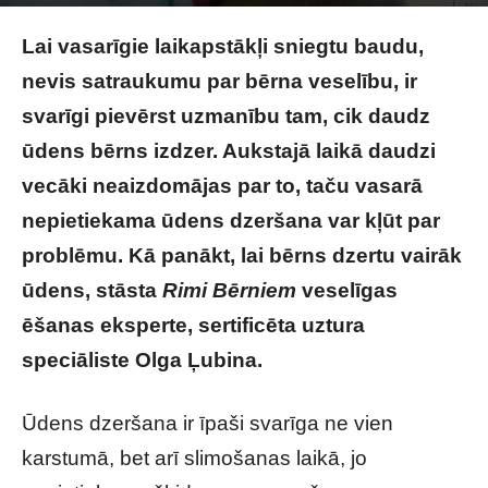
Pexels.com
Lai vasarīgie laikapstākļi sniegtu baudu,
nevis satraukumu par bērna veselību, ir
svarīgi pievērst uzmanību tam, cik daudz
ūdens bērns izdzer. Aukstajā laikā daudzi
vecāki neaizdomājas par to, taču vasarā
nepietiekama ūdens dzeršana var kļūt par
problēmu. Kā panākt, lai bērns dzertu vairāk
ūdens, stāsta
Rimi Bērniem
veselīgas
ēšanas eksperte, sertificēta uztura
speciāliste Olga Ļubina.
Ūdens dzeršana ir īpaši svarīga ne vien
karstumā, bet arī slimošanas laikā, jo