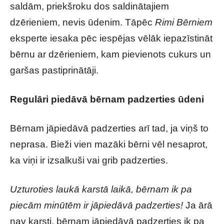
saldām, priekšroku dos saldinātajiem
dzērieniem, nevis ūdenim. Tāpēc
Rimi Bērniem
eksperte iesaka pēc iespējas vēlāk iepazīstināt
bērnu ar dzērieniem, kam pievienots cukurs un
garšas pastiprinātāji.
Regulāri piedāvā bērnam padzerties ūdeni
Bērnam jāpiedāvā padzerties arī tad, ja viņš to
neprasa. Bieži vien mazāki bērni vēl nesaprot,
ka viņi ir izsalkuši vai grib padzerties.
Uzturoties laukā karstā laikā, bērnam ik pa
piecām minūtēm ir jāpiedāvā padzerties!
Ja ārā
nav karsti, bērnam jāpiedāvā padzerties ik pa