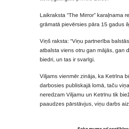
Laikraksta “The Mirror” karaļnama 
grāmatā pievērsies pāra 15 gadus ilg
Viņš raksta: “Viņu partnerība balstās
atbalsta viens otru gan mājās, gan d
biedri, un tas ir svarīgi.
Viljams vienmēr zināja, ka Ketrīna b
darbosies publiskajā lomā, taču viņa
neredzam Viljamu un Ketrīnu tik bie
paaudzes pārstāvjus, viņu darbs aizku
Bijušais darbinieks atklāj patiesību p
Seko mums arī soctīklos