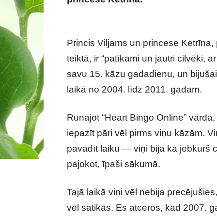
Midltoni
Princis Viljams un princese Ketrīna
teiktā, ir “patīkami un jautri cilvēki,
savu 15. kāzu gadadienu, un bijušais 
laikā no 2004. līdz 2011. gadam.
Runājot “Heart Bingo Online” vārdā, 
iepazīt pāri vēl pirms viņu kāzām. Vi
pavadīt laiku — viņi bija kā jebkurš
pajokot, īpaši sākumā.
Tajā laikā viņi vēl nebija precējušie
vēl satikās. Es atceros, kad 2007. ga