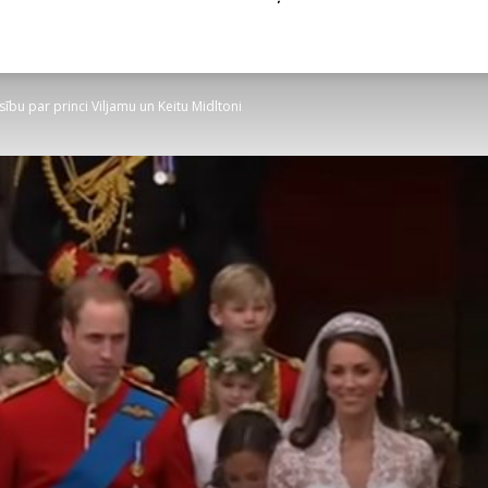
esību par princi Viljamu un Keitu Midltoni