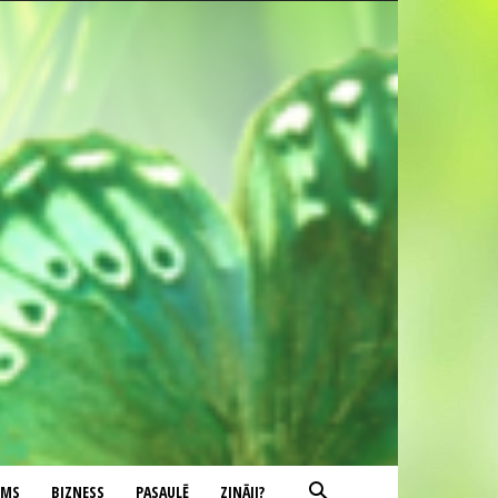
UMS
BIZNESS
PASAULĒ
ZINĀJI?