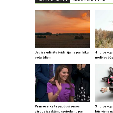
SAISTĪTIE RAKSTI
VAIRĀK NO AUTORA
Jau izsludināts brīdinājums par laiku
4 horoskopa
ceturtdien
nedēļas būs 
Princese Keita paudusi sešos
3 horoskop
vārdos izsakāmu spriedumu par
būs viena n