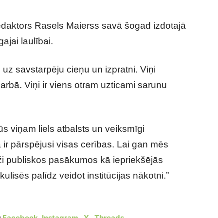
redaktors Rasels Maierss savā šogad izdotajā
ajai laulībai.
 uz savstarpēju cieņu un izpratni. Viņi
arbā. Viņi ir viens otram uzticami sarunu
ūs viņam liels atbalsts un veiksmīgi
 ir pārspējusi visas cerības. Lai gan mēs
ži publiskos pasākumos kā iepriekšējās
lisēs palīdz veidot institūcijas nākotni.”
ar princi Viljamu un Keitu Midltoni
:
Facebook
,
Instagram
,
X
,
Threads