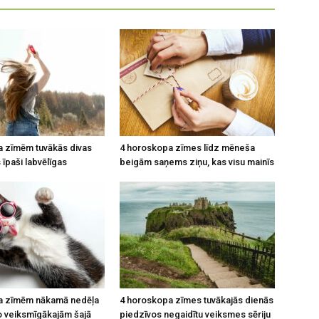
 zīmēm tuvākās divas
4 horoskopa zīmes līdz mēneša
īpaši labvēlīgas
beigām saņems ziņu, kas visu mainīs
a zīmēm nākamā nedēļa
4 horoskopa zīmes tuvākajās dienās
o veiksmīgākajām šajā
piedzīvos negaidītu veiksmes sēriju