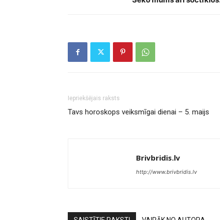
Iepriekšējais raksts
Tavs horoskops veiksmīgai dienai – 5. maijs
Brivbridis.lv
http://www.brivbridis.lv