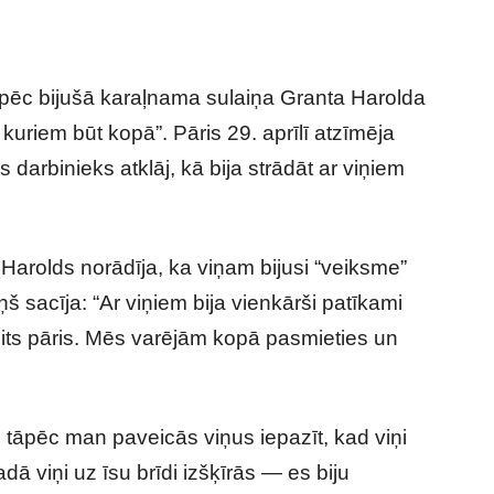
, pēc bijušā karaļnama sulaiņa Granta Harolda
 ar kuriem būt kopā”. Pāris 29. aprīlī atzīmēja
darbinieks atklāj, kā bija strādāt ar viņiem
Harolds norādīja, ka viņam bijusi “veiksme”
ņš sacīja: “Ar viņiem bija vienkārši patīkami
 cits pāris. Mēs varējām kopā pasmieties un
s, tāpēc man paveicās viņus iepazīt, kad viņi
dā viņi uz īsu brīdi izšķīrās — es biju