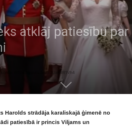
eks atklāj patiesību par
ni
e konta: https://youtu.be/53UaRWI1Vh4
nts Harolds strādāja karaliskajā ģimenē no
ādi patiesībā ir princis Viljams un
s atklāj patiesību par princi Viljamu un Keitu