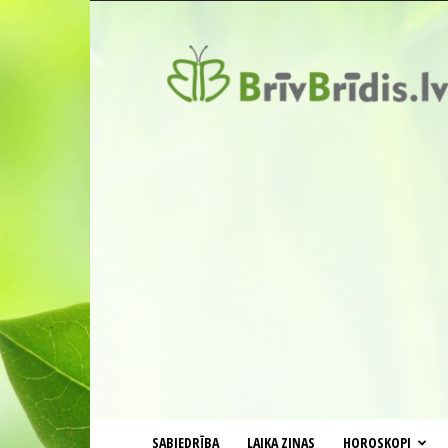
BrīvBrīdis.lv
SABIEDRĪBA
LAIKA ZIŅAS
HOROSKOPI