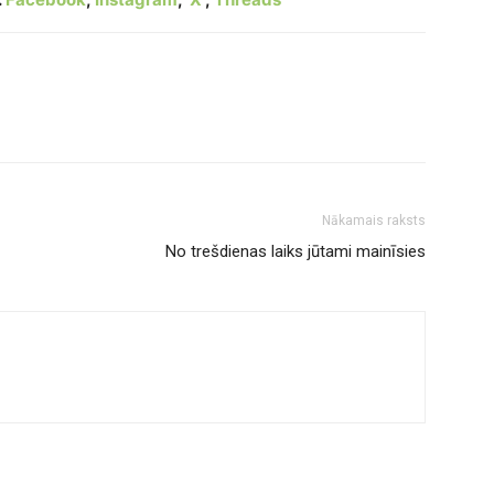
Nākamais raksts
No trešdienas laiks jūtami mainīsies