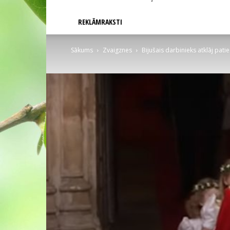
REKLĀMRAKSTI
Sākums
Zvaigznes
Bijušais darbinieks atklāj pati