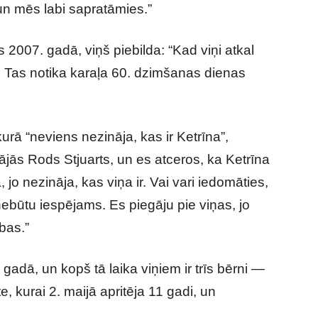
, un mēs labi sapratāmies.”
 2007. gadā, viņš piebilda: “Kad viņi atkal
s. Tas notika karaļa 60. dzimšanas dienas
rā “neviens nezināja, kas ir Ketrīna”,
tājās Rods Stjuarts, un es atceros, ka Ketrīna
 jo nezināja, kas viņa ir. Vai vari iedomāties,
nebūtu iespējams. Es piegāju pie viņas, jo
bas.”
gadā, un kopš tā laika viņiem ir trīs bērni —
e, kurai 2. maijā apritēja 11 gadi, un