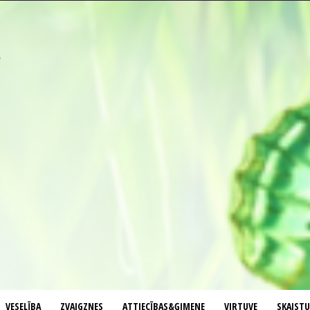
VESELĪBA
ZVAIGZNES
ATTIECĪBAS&ĢIMENE
VIRTUVE
SKAIST