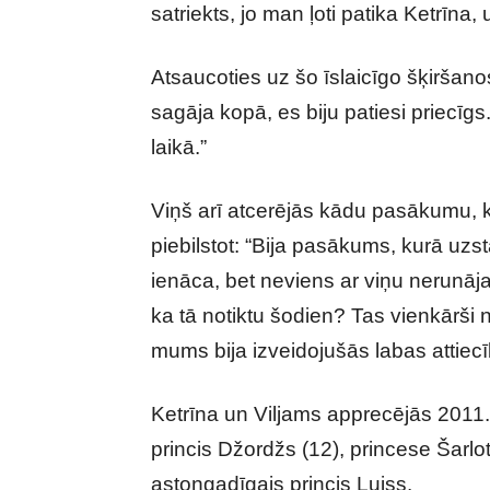
satriekts, jo man ļoti patika Ketrīna
Atsaucoties uz šo īslaicīgo šķiršanos
sagāja kopā, es biju patiesi priecīg
laikā.”
Viņš arī atcerējās kādu pasākumu, ku
piebilstot: “Bija pasākums, kurā uzs
ienāca, bet neviens ar viņu nerunāja,
ka tā notiktu šodien? Tas vienkārši 
mums bija izveidojušās labas attiecī
Ketrīna un Viljams apprecējās 2011. 
princis Džordžs (12), princese Šarlot
astoņgadīgais princis Luiss.