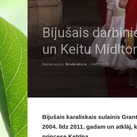
Bijušais darbini
un Keitu Midlto
Raksta autors
Brivbridis.lv
-
04/05/2026
Foto: Ekrānšāviņš no The Royal Family YouTub
Bijušais karaliskais sulainis Gra
2004. līdz 2011. gadam un atklāj, k
princese Ketrīna.
Bijušais darbiniek