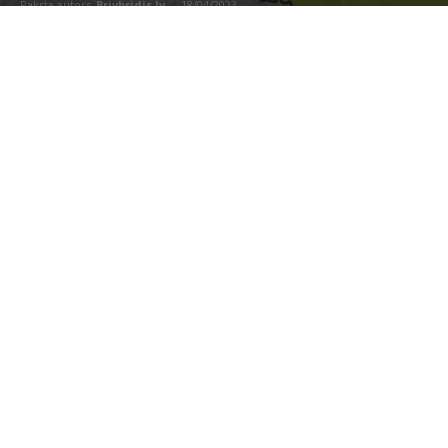
Raksta autors
Brivbridis.lv
-
18/04/2023