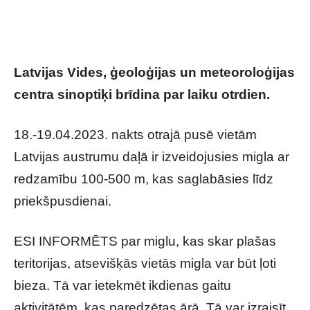
Latvijas Vides, ģeoloģijas un meteoroloģijas
centra sinoptiķi brīdina par laiku otrdien.
18.-19.04.2023. nakts otrajā pusē vietām
Latvijas austrumu daļā ir izveidojusies migla ar
redzamību 100-500 m, kas saglabāsies līdz
priekšpusdienai.
ESI INFORMĒTS par miglu, kas skar plašas
teritorijas, atsevišķās vietās migla var būt ļoti
bieza. Tā var ietekmēt ikdienas gaitu
aktivitātēm, kas paredzētas ārā. Tā var izraisīt