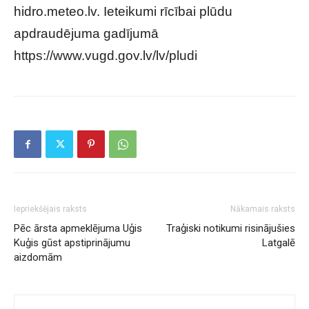
hidro.meteo.lv. Ieteikumi rīcībai plūdu
apdraudējuma gadījumā
https://www.vugd.gov.lv/lv/pludi
Iepriekšējais raksts
Nākamais raksts
Pēc ārsta apmeklējuma Uģis
Traģiski notikumi risinājušies
Kuģis gūst apstiprinājumu
Latgalē
aizdomām