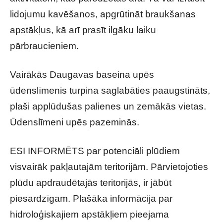
lidojumu kavēšanos, apgrūtināt braukšanas
apstākļus, kā arī prasīt ilgāku laiku
pārbraucieniem.
Vairākās Daugavas baseina upēs
ūdenslīmenis turpina saglabāties paaugstināts,
plaši applūdušas palienes un zemākās vietas.
Ūdenslīmeni upēs pazeminās.
ESI INFORMĒTS par potenciāli plūdiem
visvairāk pakļautajām teritorijām. Pārvietojoties
plūdu apdraudētajās teritorijās, ir jābūt
piesardzīgam. Plašāka informācija par
hidroloģiskajiem apstākļiem pieejama