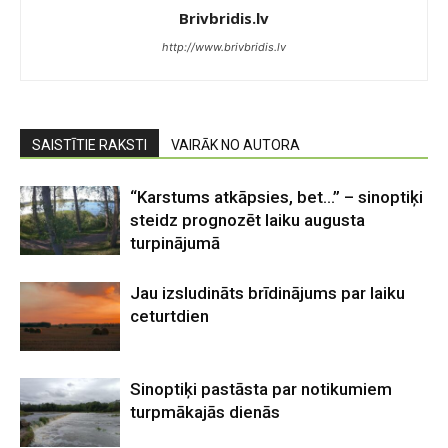
Brivbridis.lv
http://www.brivbridis.lv
SAISTĪTIE RAKSTI
VAIRĀK NO AUTORA
“Karstums atkāpsies, bet…” – sinoptiķi
steidz prognozēt laiku augusta
turpinājumā
Jau izsludināts brīdinājums par laiku
ceturtdien
Sinoptiķi pastāsta par notikumiem
turpmākajās dienās