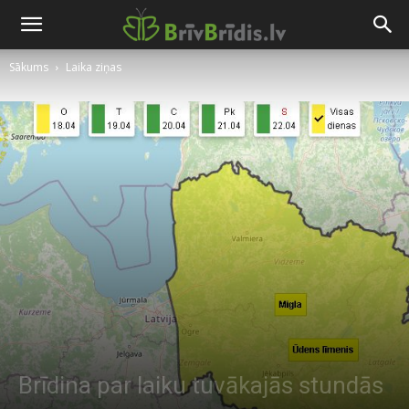
Sākums
Laika ziņas
Brīdina par laiku tuvākajās stundās