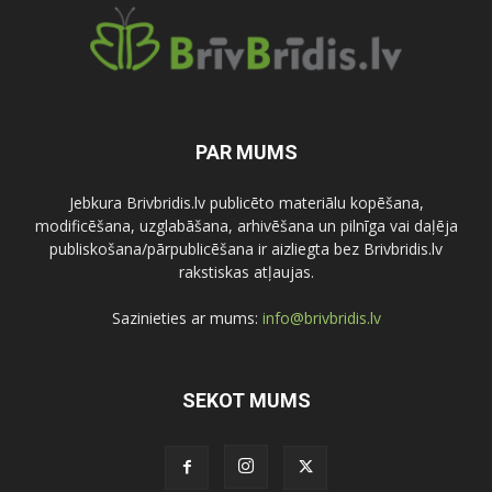
PAR MUMS
Jebkura Brivbridis.lv publicēto materiālu kopēšana,
modificēšana, uzglabāšana, arhivēšana un pilnīga vai daļēja
publiskošana/pārpublicēšana ir aizliegta bez Brivbridis.lv
rakstiskas atļaujas.
Sazinieties ar mums:
info@brivbridis.lv
SEKOT MUMS