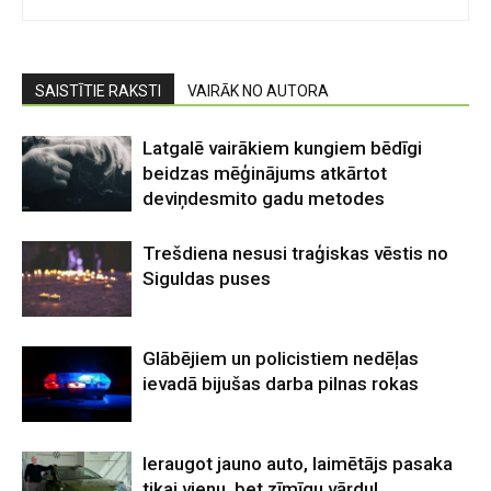
SAISTĪTIE RAKSTI
VAIRĀK NO AUTORA
Latgalē vairākiem kungiem bēdīgi
beidzas mēģinājums atkārtot
deviņdesmito gadu metodes
Trešdiena nesusi traģiskas vēstis no
Siguldas puses
Glābējiem un policistiem nedēļas
ievadā bijušas darba pilnas rokas
Ieraugot jauno auto, laimētājs pasaka
tikai vienu, bet zīmīgu vārdu!