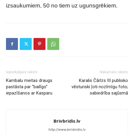
izsaukumiem, 50 no tiem uz ugunsgrēkiem.
Iepriekšējais raksts
Nākamais raksts
Kambalu meitas draugs
Karalis Čārlzs III publisko
pastāsta par “bailīgo”
vēsturiski ļoti nozīmīgu foto;
iepazīšanos ar Kasparu
sabiedrība sajūsmā
Brivbridis.lv
http://www.brivbridis.lv