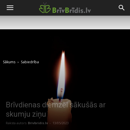
Sākums
Sabiedrība
Brīvdienas diemžēl sākušās ar
skumju ziņu
Raksta autors
Brivbridis.lv
-
13/05/2023