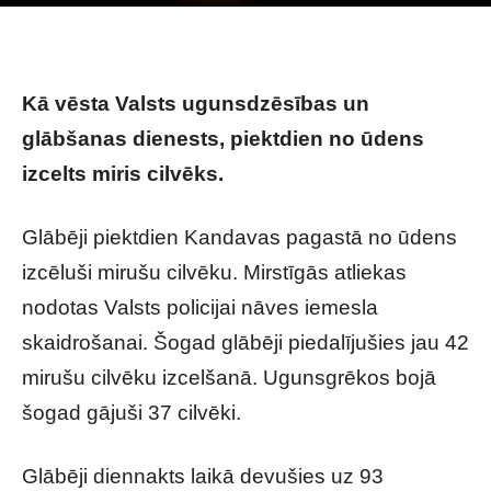
Photo by
Anjo Antony
on
Unsplash
Kā vēsta Valsts ugunsdzēsības un
glābšanas dienests, piektdien no ūdens
izcelts miris cilvēks.
Glābēji piektdien Kandavas pagastā no ūdens
izcēluši mirušu cilvēku. Mirstīgās atliekas
nodotas Valsts policijai nāves iemesla
skaidrošanai. Šogad glābēji piedalījušies jau 42
mirušu cilvēku izcelšanā. Ugunsgrēkos bojā
šogad gājuši 37 cilvēki.
Glābēji diennakts laikā devušies uz 93