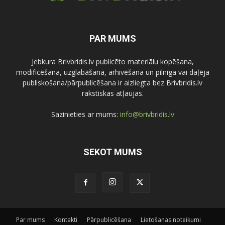
PAR MUMS
Jebkura Brivbridis.lv publicēto materiālu kopēšana,
modificēšana, uzglabāšana, arhivēšana un pilnīga vai daļēja
publiskošana/pārpublicēšana ir aizliegta bez Brivbridis.lv
rakstiskas atļaujas.
Sazinieties ar mums:
info@brivbridis.lv
SEKOT MUMS
Par mums
Kontakti
Pārpublicēšana
Lietošanas noteikumi