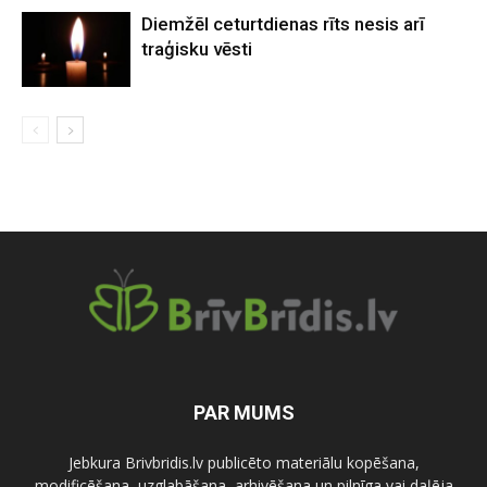
Diemžēl ceturtdienas rīts nesis arī
traģisku vēsti
PAR MUMS
Jebkura Brivbridis.lv publicēto materiālu kopēšana,
modificēšana, uzglabāšana, arhivēšana un pilnīga vai daļēja