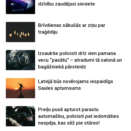
dzīvību zaudējusi sieviete
Brīvdienas sākušās ar ziņu par
traģēdiju
Izsauktie policisti drīz vien pamana
vecu “pasātu” – atradumi tā salonā un
bagāžniekā pārsteidz
Latvijā būs novērojams iespaidīgs
Saules aptumsums
Preiļu pusē apturot parastu
automašīnu, policisti pat iedomāties
nespēja, kas sēž pie stūres!