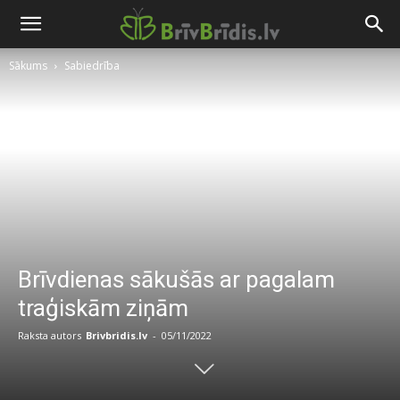
Sākums
Sabiedrība
Brīvdienas sākušās ar pagalam
traģiskām ziņām
Raksta autors
Brivbridis.lv
-
05/11/2022