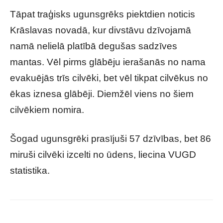
Tāpat traģisks ugunsgrēks piektdien noticis
Krāslavas novadā, kur divstāvu dzīvojamā
namā nelielā platībā degušas sadzīves
mantas. Vēl pirms glābēju ierašanās no nama
evakuējās trīs cilvēki, bet vēl tikpat cilvēkus no
ēkas iznesa glābēji. Diemžēl viens no šiem
cilvēkiem nomira.
Šogad ugunsgrēki prasījuši 57 dzīvības, bet 86
miruši cilvēki izcelti no ūdens, liecina VUGD
statistika.