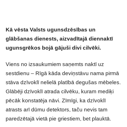
Kā vēsta Valsts ugunsdzēsības un
glābšanas dienests, aizvadītajā diennaktī
ugunsgrēkos bojā gājuši divi cilvēki.
Viens no izsaukumiem saņemts naktī uz
sestdienu – Rīgā kāda deviņstāvu nama pirmā
stāva dzīvoklī nelielā platībā degušas mēbeles.
Glābēji dzīvoklī atrada cilvēku, kuram mediķi
pēcāk konstatēja nāvi. Zīmīgi, ka dzīvoklī
atrasts arī dūmu detektors, taču nevis tam
paredzētajā vietā pie griestiem, bet plauktā.