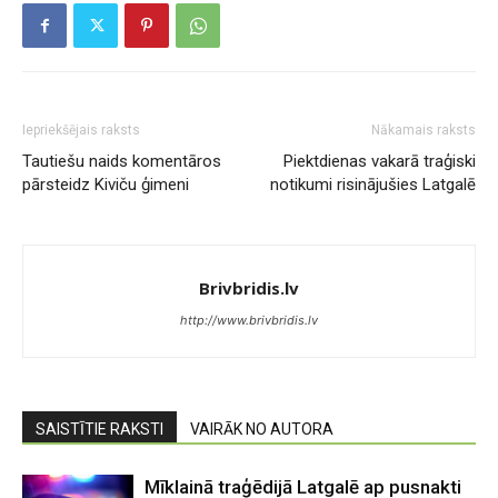
Iepriekšējais raksts
Nākamais raksts
Tautiešu naids komentāros
Piektdienas vakarā traģiski
pārsteidz Kiviču ģimeni
notikumi risinājušies Latgalē
Brivbridis.lv
http://www.brivbridis.lv
SAISTĪTIE RAKSTI
VAIRĀK NO AUTORA
Mīklainā traģēdijā Latgalē ap pusnakti