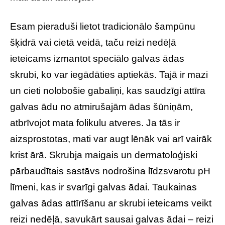
Esam pieraduši lietot tradicionālo šampūnu
šķidrā vai cietā veidā, taču reizi nedēļā
ieteicams izmantot speciālo galvas ādas
skrubi, ko var iegādāties aptiekās. Tajā ir mazi
un cieti nolobošie gabaliņi, kas saudzīgi attīra
galvas ādu no atmirušajām ādas šūniņām,
atbrīvojot mata folikulu atveres. Ja tās ir
aizsprostotas, mati var augt lēnāk vai arī vairāk
krist ārā. Skrubja maigais un dermatoloģiski
pārbaudītais sastāvs nodrošina līdzsvarotu pH
līmeni, kas ir svarīgi galvas ādai. Taukainas
galvas ādas attīrīšanu ar skrubi ieteicams veikt
reizi nedēļā, savukārt sausai galvas ādai – reizi