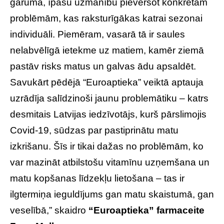
garumā, īpašu uzmanību pievēršot konkrētām
problēmām, kas raksturīgākas katrai sezonai
individuāli. Piemēram, vasarā tā ir saules
nelabvēlīgā ietekme uz matiem, kamēr ziemā
pastāv risks matus un galvas ādu apsaldēt.
Savukārt pēdējā “Euroaptieka” veiktā aptauja
uzrādīja salīdzinoši jaunu problemātiku – katrs
desmitais Latvijas iedzīvotājs, kurš pārslimojis
Covid-19, sūdzas par pastiprinātu matu
izkrišanu. Šīs ir tikai dažas no problēmām, ko
var mazināt atbilstošu vitamīnu uzņemšana un
matu kopšanas līdzekļu lietošana – tas ir
ilgtermiņa ieguldījums gan matu skaistumā, gan
veselībā,” skaidro
“Euroaptieka” farmaceite