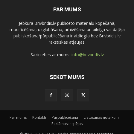
PAR MUMS
Jebkura Brivbridis.lv publicēto materiālu kopēšana,
modificēšana, uzglabāšana, arhivēšana un pilnīga vai daļēja
publiskošana/pārpublicēšana ir aizliegta bez Brivbridis.lv
rakstiskas atļaujas.
Sazinieties ar mums:
info@brivbridis.lv
SEKOT MUMS
Par mums
Kontakti
Pārpublicēšana
Lietošanas noteikumi
Reklāmas iespējas