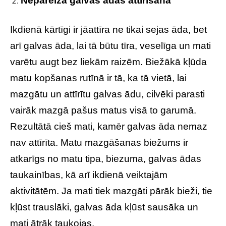
Nepareiza galvas ādas attīrīšana
Ikdienā kārtīgi ir jāattīra ne tikai sejas āda, bet
arī galvas āda, lai tā būtu tīra, veselīga un mati
varētu augt bez liekām raizēm. Biežākā kļūda
matu kopšanas rutīnā ir tā, ka tā vietā, lai
mazgātu un attīrītu galvas ādu, cilvēki parasti
vairāk mazgā pašus matus visā to garumā.
Rezultātā cieš mati, kamēr galvas āda nemaz
nav attīrīta. Matu mazgāšanas biežums ir
atkarīgs no matu tipa, biezuma, galvas ādas
taukainības, kā arī ikdienā veiktajām
aktivitātēm. Ja mati tiek mazgāti pārāk bieži, tie
kļūst trauslāki, galvas āda kļūst sausāka un
mati ātrāk taukojas.