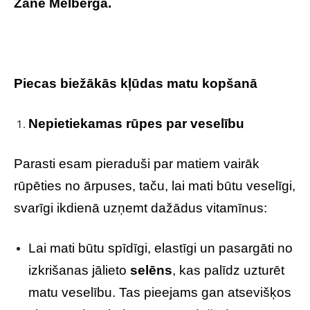
Zane Melberga.
Piecas biežākās kļūdas matu kopšanā
Nepietiekamas rūpes par veselību
Parasti esam pieraduši par matiem vairāk
rūpēties no ārpuses, taču, lai mati būtu veselīgi,
svarīgi ikdienā uzņemt dažādus vitamīnus:
Lai mati būtu spīdīgi, elastīgi un pasargāti no
izkrišanas jālieto
selēns
, kas palīdz uzturēt
matu veselību. Tas pieejams gan atsevišķos