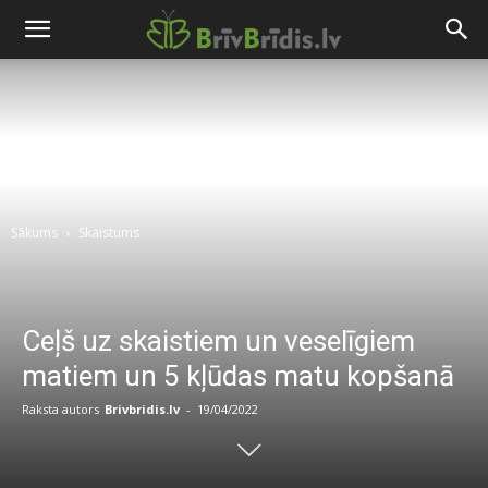
Sākums
Skaistums
Ceļš uz skaistiem un veselīgiem
matiem un 5 kļūdas matu kopšanā
Raksta autors
Brivbridis.lv
-
19/04/2022