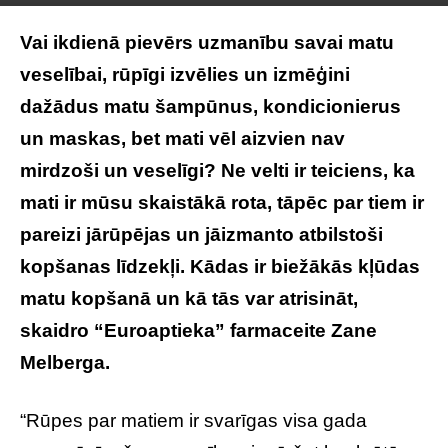
Vai ikdienā pievērs uzmanību savai matu
veselībai, rūpīgi izvēlies un izmēģini
dažādus matu šampūnus, kondicionierus
un maskas, bet mati vēl aizvien nav
mirdzoši un veselīgi? Ne velti ir teiciens, ka
mati ir mūsu skaistākā rota, tāpēc par tiem ir
pareizi jārūpējas un jāizmanto atbilstoši
kopšanas līdzekļi. Kādas ir biežākās kļūdas
matu kopšanā un kā tās var atrisināt,
skaidro “Euroaptieka” farmaceite Zane
Melberga.
“Rūpes par matiem ir svarīgas visa gada