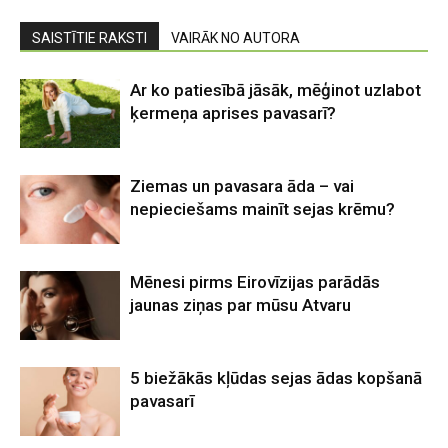
SAISTĪTIE RAKSTI
VAIRĀK NO AUTORA
Ar ko patiesībā jāsāk, mēģinot uzlabot
ķermeņa aprises pavasarī?
Ziemas un pavasara āda – vai
nepieciešams mainīt sejas krēmu?
Mēnesi pirms Eirovīzijas parādās
jaunas ziņas par mūsu Atvaru
5 biežākās kļūdas sejas ādas kopšanā
pavasarī