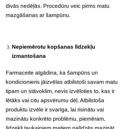
divās nedēļās. Procedūru veic pirms matu
mazgāšanas ar šampūnu.
Nepiemērotu kopšanas līdzekļu
izmantošana
Farmaceite atgādina, ka šampūns un
kondicionieris jāizvēlas atbilstoši savam matu
tipam un stāvoklim, nevis izvēloties to, kas ir
lētāks vai citu apsvērumu dēļ. Atbilstoša
produktu izvēle ir svarīga, lai risinātu vai
mazinātu konkrēto problēmu, piemēram,
līdzekļi taukainiem matiem palīdzēs mazināt