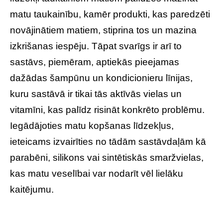
matu taukainību, kamēr produkti, kas paredzēti
novājinātiem matiem, stiprina tos un mazina
izkrišanas iespēju. Tāpat svarīgs ir arī to
sastāvs, piemēram, aptiekās pieejamas
dažādas šampūnu un kondicionieru līnijas,
kuru sastāvā ir tikai tās aktīvās vielas un
vitamīni, kas palīdz risināt konkrēto problēmu.
Iegādājoties matu kopšanas līdzekļus,
ieteicams izvairīties no tādām sastāvdaļām kā
parabēni, silikons vai sintētiskās smaržvielas,
kas matu veselībai var nodarīt vēl lielāku
kaitējumu.