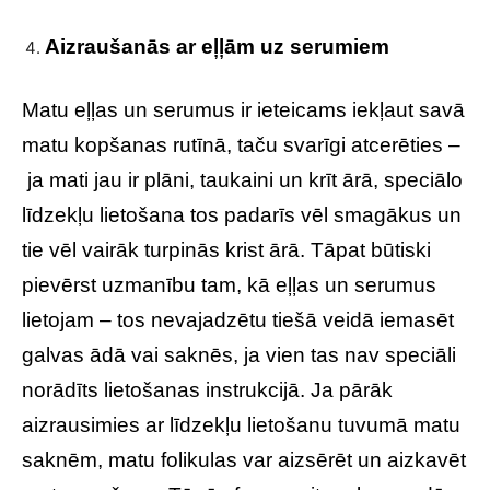
Aizraušanās ar eļļām uz serumiem
Matu eļļas un serumus ir ieteicams iekļaut savā
matu kopšanas rutīnā, taču svarīgi atcerēties –
ja mati jau ir plāni, taukaini un krīt ārā, speciālo
līdzekļu lietošana tos padarīs vēl smagākus un
tie vēl vairāk turpinās krist ārā. Tāpat būtiski
pievērst uzmanību tam, kā eļļas un serumus
lietojam – tos nevajadzētu tiešā veidā iemasēt
galvas ādā vai saknēs, ja vien tas nav speciāli
norādīts lietošanas instrukcijā. Ja pārāk
aizrausimies ar līdzekļu lietošanu tuvumā matu
saknēm, matu folikulas var aizsērēt un aizkavēt