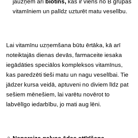
jāuzņem arī
biotīns,
kas ir viens no B grupas
vitamīniem un palīdz uzturēt matu veselību.
Lai vitamīnu uzņemšana būtu ērtāka, kā arī
noteiktajās dienas devās, farmaceite iesaka
iegādāties speciālos kompleksos vitamīnus,
kas paredzēti tieši matu un nagu veselībai. Tie
jādzer kursa veidā, aptuveni no diviem līdz pat
sešiem mēnešiem, lai varētu novērot to
labvēlīgo iedarbību, jo mati aug lēni.