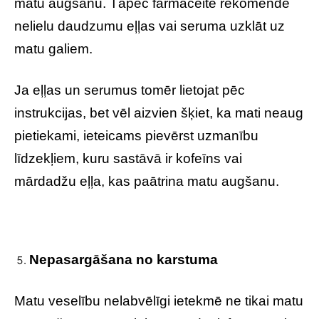
matu augšanu. Tāpēc farmaceite rekomendē
nelielu daudzumu eļļas vai seruma uzklāt uz
matu galiem.
Ja eļļas un serumus tomēr lietojat pēc
instrukcijas, bet vēl aizvien šķiet, ka mati neaug
pietiekami, ieteicams pievērst uzmanību
līdzekļiem, kuru sastāvā ir kofeīns vai
mārdadžu eļļa, kas paātrina matu augšanu.
Nepasargāšana no karstuma
Matu veselību nelabvēlīgi ietekmē ne tikai matu