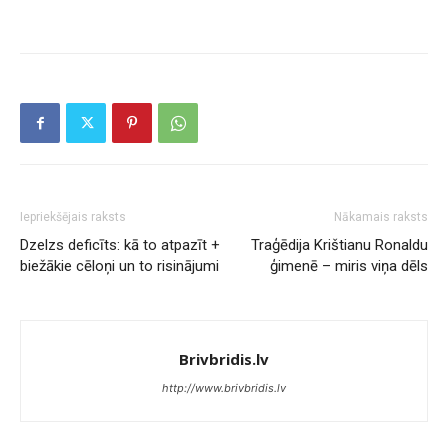
Iepriekšējais raksts
Nākamais raksts
Dzelzs deficīts: kā to atpazīt +
Traģēdija Krištianu Ronaldu
biežākie cēloņi un to risinājumi
ģimenē – miris viņa dēls
Brivbridis.lv
http://www.brivbridis.lv