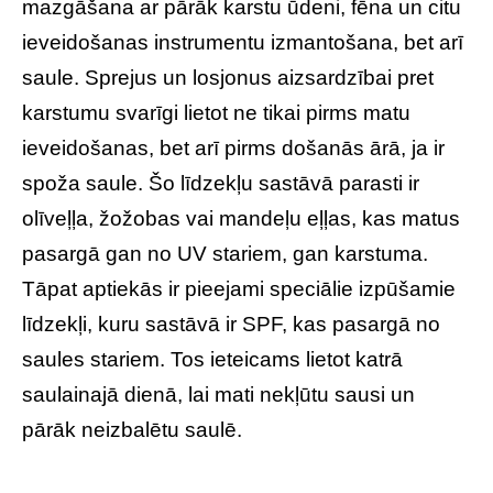
mazgāšana ar pārāk karstu ūdeni, fēna un citu
ieveidošanas instrumentu izmantošana, bet arī
saule. Sprejus un losjonus aizsardzībai pret
karstumu svarīgi lietot ne tikai pirms matu
ieveidošanas, bet arī pirms došanās ārā, ja ir
spoža saule. Šo līdzekļu sastāvā parasti ir
olīveļļa, žožobas vai mandeļu eļļas, kas matus
pasargā gan no UV stariem, gan karstuma.
Tāpat aptiekās ir pieejami speciālie izpūšamie
līdzekļi, kuru sastāvā ir SPF, kas pasargā no
saules stariem. Tos ieteicams lietot katrā
saulainajā dienā, lai mati nekļūtu sausi un
pārāk neizbalētu saulē.