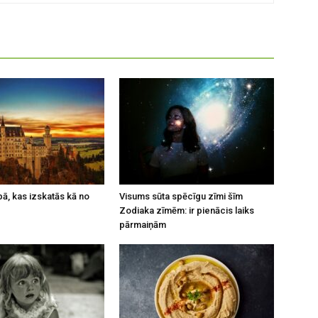
opā, kas izskatās kā no
Visums sūta spēcīgu zīmi šīm
Zodiaka zīmēm: ir pienācis laiks
pārmaiņām