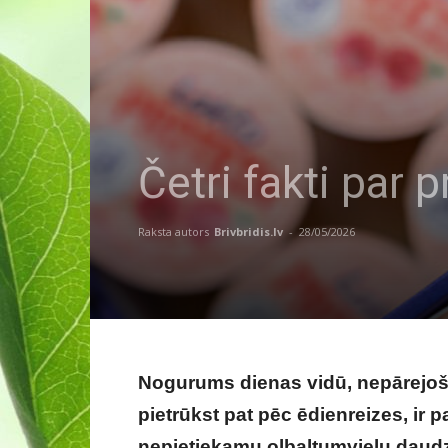
Četri fakti par 
Raksta autors
Brivbridis.lv
-
28/05/2026
Nogurums dienas vidū, nepārejoša
pietrūkst pat pēc ēdienreizes, ir p
nepietiekamu olbaltumvielu daudz