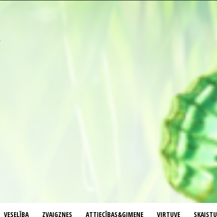
VESELĪBA
ZVAIGZNES
ATTIECĪBAS&ĢIMENE
VIRTUVE
SKAIST