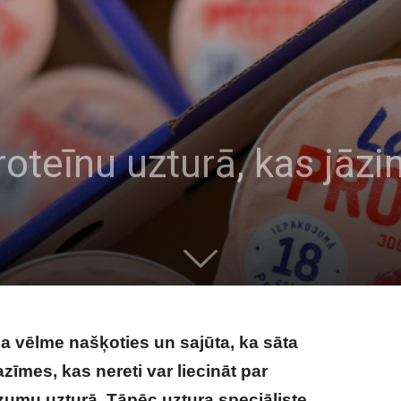
proteīnu uzturā, kas jāz
 vēlme našķoties un sajūta, ka sāta
azīmes, kas nereti var liecināt par
umu uzturā. Tāpēc uztura speciāliste