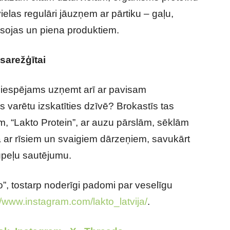
elas regulāri jāuzņem ar pārtiku – gaļu,
 sojas un piena produktiem.
sarežģītai
 iespējams uzņemt arī ar pavisam
 varētu izskatīties dzīvē? Brokastīs tas
m, “Lakto Protein”, ar auzu pārslām, sēklām
a ar rīsiem un svaigiem dārzeņiem, savukārt
upeļu sautējumu.
o”, tostarp noderīgi padomi par veselīgu
//www.instagram.com/lakto_latvija/
.