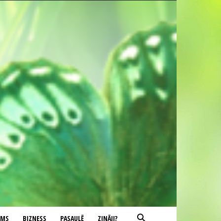
UMS
BIZNESS
PASAULĒ
ZINĀJI?