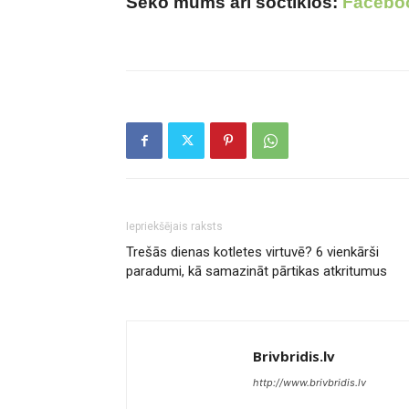
Seko mums arī soctīklos:
Facebo
Iepriekšējais raksts
Trešās dienas kotletes virtuvē? 6 vienkārši
paradumi, kā samazināt pārtikas atkritumus
Brivbridis.lv
http://www.brivbridis.lv