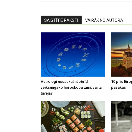
SAISTĪTIE RAKSTI
VAIRĀK NO AUTORA
Astrologi nosaukuši šobrīd
10 pilis Eir
veiksmīgāko horoskopa zīmi: vai tā ir
pasakas
tavējā?