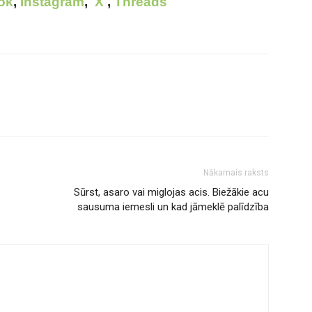
ok
,
Instagram
,
X
,
Threads
Nākamais raksts
Sūrst, asaro vai miglojas acis. Biežākie acu
sausuma iemesli un kad jāmeklē palīdzība