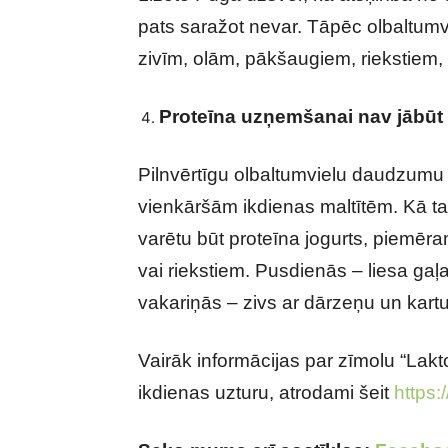
pats saražot nevar. Tāpēc olbaltumvi
zivīm, olām, pākšaugiem, riekstiem,
Proteīna uzņemšanai nav jābūt 
Pilnvērtīgu olbaltumvielu daudzumu
vienkāršām ikdienas maltītēm. Kā tas
varētu būt proteīna jogurts, piemēra
vai riekstiem. Pusdienās – liesa gaļ
vakariņās – zivs ar dārzeņu un kart
Vairāk informācijas par zīmolu “Lakt
ikdienas uzturu, atrodami šeit
https: