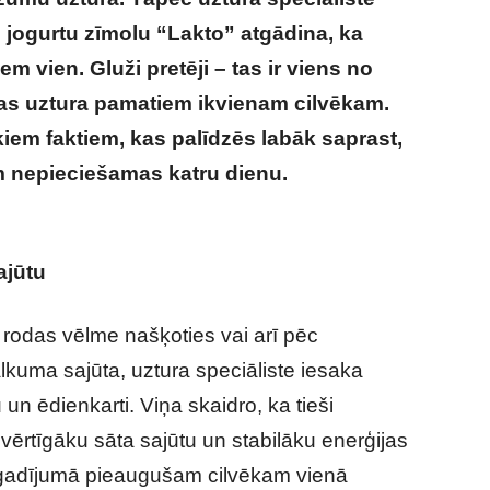
 jogurtu zīmolu “Lakto” atgādina, ka
em vien. Gluži pretēji – tas ir viens no
as uztura pamatiem ikvienam cilvēkam.
kiem faktiem, kas palīdzēs labāk saprast,
 nepieciešamas katru dienu.
Četri fakti
kvienam
ajūtu
 rodas vēlme našķoties vai arī pēc
alkuma sajūta, uztura speciāliste iesaka
un ēdienkarti. Viņa skaidro, ka tieši
nvērtīgāku sāta sajūtu un stabilāku enerģijas
 gadījumā pieaugušam cilvēkam vienā