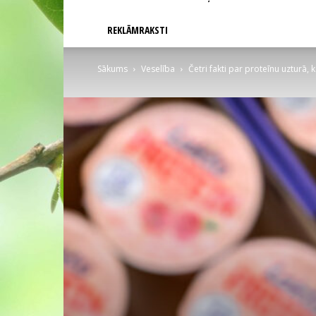
REKLĀMRAKSTI
Sākums
Veselība
Četri fakti par proteīnu uzturā, 