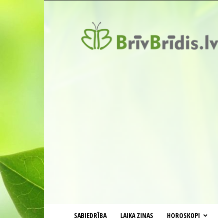
BrīvBrīdis.lv
SABIEDRĪBA
LAIKA ZIŅAS
HOROSKOPI