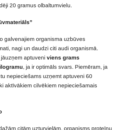
dēji 20 gramus olbaltumvielu.
ūvmateriāls”
s no galvenajiem organisma uzbūves
ati, nagi un daudzi citi audi organismā.
u jāuzņem aptuveni
viens grams
kilogramu
, ja ir optimāls svars. Piemēram, ja
būtu nepieciešams uzņemt aptuveni 60
ski aktīvākiem cilvēkiem nepieciešamais
o
 dažām citām uzturvielām, organisms proteīnu