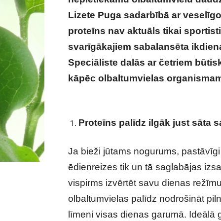
Lizete Puga sadarbībā ar veselīgo
proteīns nav aktuāls tikai sportisti
svarīgākajiem sabalansēta ikdien
Speciāliste dalās ar četriem būtis
kāpēc olbaltumvielas organismam
par proteīnu uzturā, kas jāzina i
Proteīns palīdz ilgāk just sāta s
Ja bieži jūtams nogurums, pastāvīgi
ēdienreizes tik un tā saglabājas izs
vispirms izvērtēt savu dienas režīmu 
olbaltumvielas palīdz nodrošināt pil
līmeni visas dienas garumā. Ideālā