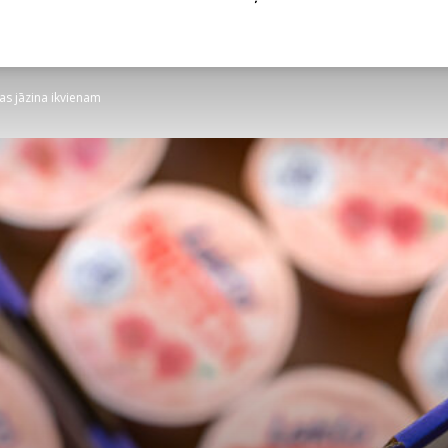
kas jāzina ikvienam