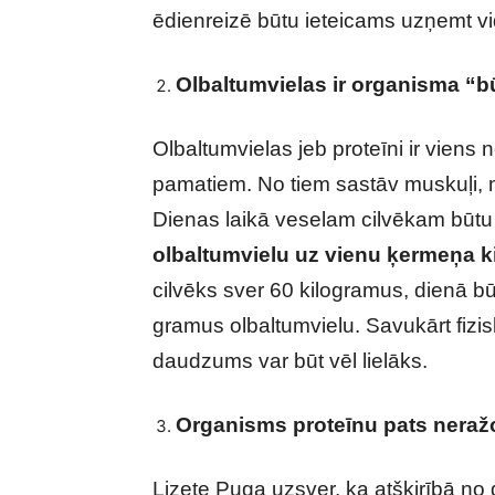
ēdienreizē būtu ieteicams uzņemt vi
Olbaltumvielas ir organisma “b
Olbaltumvielas jeb proteīni ir vien
pamatiem. No tiem sastāv muskuļi, m
Dienas laikā veselam cilvēkam būt
olbaltumvielu uz vienu ķermeņa 
cilvēks sver 60 kilogramus, dienā 
gramus olbaltumvielu. Savukārt fizi
daudzums var būt vēl lielāks.
Organisms proteīnu pats neraž
Lizete Puga uzsver, ka atšķirībā no