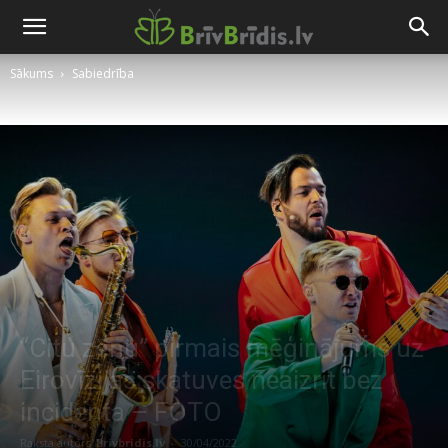
Sākums
Sabiedrība
“Citu zēnu” pirmais mēģinājums uz
Eirovīzijas skatuves neaizrit bez
incidenta – FOTO
Raksta autors
Brivbridis.lv
-
30/04/2022