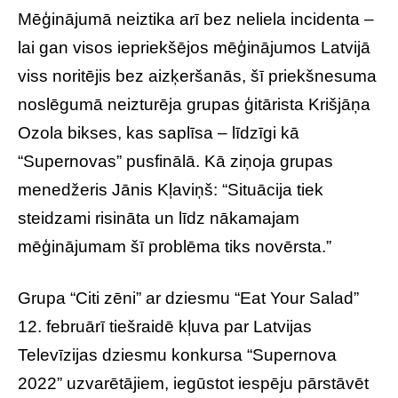
Mēģinājumā neiztika arī bez neliela incidenta –
lai gan visos iepriekšējos mēģinājumos Latvijā
viss noritējis bez aizķeršanās, šī priekšnesuma
noslēgumā neizturēja grupas ģitārista Krišjāņa
Ozola bikses, kas saplīsa – līdzīgi kā
“Supernovas” pusfinālā. Kā ziņoja grupas
menedžeris Jānis Kļaviņš: “Situācija tiek
steidzami risināta un līdz nākamajam
mēģinājumam šī problēma tiks novērsta.”
Grupa “Citi zēni” ar dziesmu “Eat Your Salad”
12. februārī tiešraidē kļuva par Latvijas
Televīzijas dziesmu konkursa “Supernova
2022” uzvarētājiem, iegūstot iespēju pārstāvēt