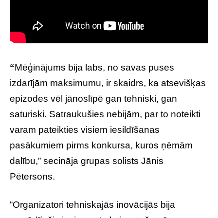
“
Mēģinājums bija labs, no savas puses
izdarījām maksimumu, ir skaidrs, ka atsevišķas
epizodes vēl jānoslīpē gan tehniski, gan
saturiski. Satraukušies nebijām, par to noteikti
varam pateikties visiem iesildīšanas
pasākumiem pirms konkursa, kuros ņēmām
dalību,” secināja grupas solists Jānis
Pētersons.
“Organizatori tehniskajās inovācijās bija