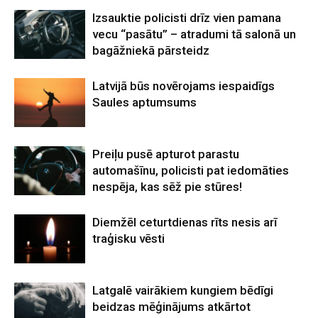
Izsauktie policisti drīz vien pamana
vecu “pasātu” – atradumi tā salonā un
bagāžniekā pārsteidz
Latvijā būs novērojams iespaidīgs
Saules aptumsums
Preiļu pusē apturot parastu
automašīnu, policisti pat iedomāties
nespēja, kas sēž pie stūres!
Diemžēl ceturtdienas rīts nesis arī
traģisku vēsti
Latgalē vairākiem kungiem bēdīgi
beidzas mēģinājums atkārtot