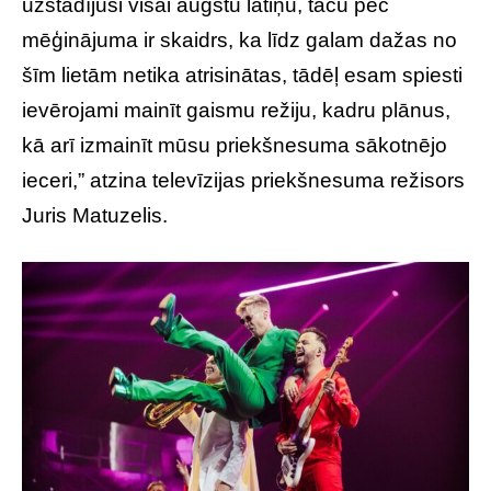
uzstādījuši visai augstu latiņu, taču pēc
mēģinājuma ir skaidrs, ka līdz galam dažas no
šīm lietām netika atrisinātas, tādēļ esam spiesti
ievērojami mainīt gaismu režiju, kadru plānus,
kā arī izmainīt mūsu priekšnesuma sākotnējo
ieceri,” atzina televīzijas priekšnesuma režisors
Juris Matuzelis.