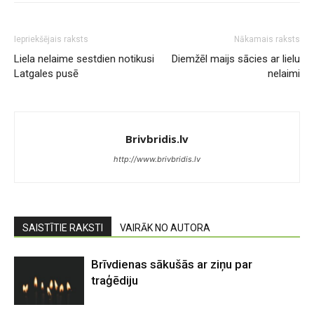
Iepriekšējais raksts
Nākamais raksts
Liela nelaime sestdien notikusi
Diemžēl maijs sācies ar lielu
Latgales pusē
nelaimi
Brivbridis.lv
http://www.brivbridis.lv
SAISTĪTIE RAKSTI
VAIRĀK NO AUTORA
Brīvdienas sākušās ar ziņu par
traģēdiju