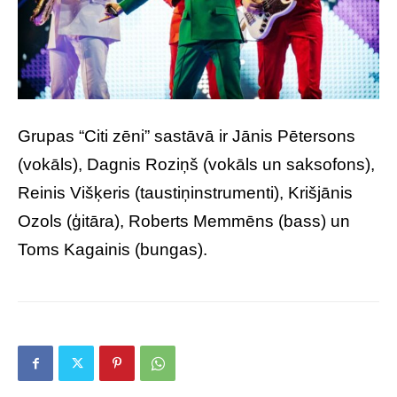
Grupas “Citi zēni” sastāvā ir Jānis Pētersons
(vokāls), Dagnis Roziņš (vokāls un saksofons),
Reinis Višķeris (taustiņinstrumenti), Krišjānis
Ozols (ģitāra), Roberts Memmēns (bass) un
Toms Kagainis (bungas).