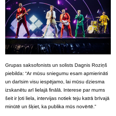
Grupas saksofonists un solists Dagnis Roziņš
piebilda: “Ar mūsu sniegumu esam apmierināti
un darīsim visu iespējamo, lai mūsu dziesma
izskanētu arī lielajā finālā. Interese par mums
šeit ir ļoti liela, intervijas notiek teju katrā brīvajā
minūtē un šķiet, ka publika mūs novērtē.”