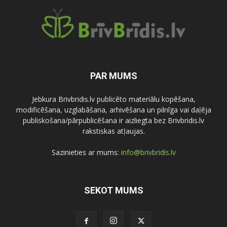
PAR MUMS
Jebkura Brivbridis.lv publicēto materiālu kopēšana,
modificēšana, uzglabāšana, arhivēšana un pilnīga vai daļēja
publiskošana/pārpublicēšana ir aizliegta bez Brivbridis.lv
rakstiskas atļaujas.
Sazinieties ar mums:
info@brivbridis.lv
SEKOT MUMS