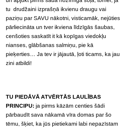
un apjukt pirms šāda nozīmīga soļa, tomēr, ja
tu drudžaini izprašņā ikvienu draugu vai
paziņu par SAVU nākotni, visticamāk, nejūties
pārliecināta un tver ikviena līdzīgās šaubas,
cenšoties saskatīt it kā kopīgas viedokļu
nianses, glābšanas salmiņu, pie kā
pieķerties… Ja tev ir jājautā, ļoti ticams, ka jau
zini atbildi!
TU PIEDĀVĀ ATVĒRTĀS LAULĪBAS
PRINCIPU:
ja pirms kāzām centies šādi
pārbaudīt sava nākamā vīra domas par šo
tēmu, šķiet, ka jūs pietiekami labi nepazīstam