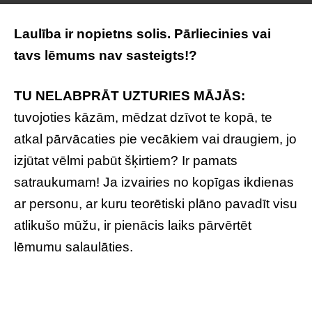
Laulība ir nopietns solis. Pārliecinies vai
tavs lēmums nav sasteigts!?
TU NELABPRĀT UZTURIES MĀJĀS:
tuvojoties kāzām, mēdzat dzīvot te kopā, te
atkal pārvācaties pie vecākiem vai draugiem, jo
izjūtat vēlmi pabūt šķirtiem? Ir pamats
satraukumam! Ja izvairies no kopīgas ikdienas
ar personu, ar kuru teorētiski plāno pavadīt visu
atlikušo mūžu, ir pienācis laiks pārvērtēt
lēmumu salaulāties.