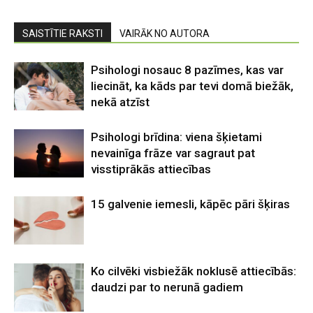
SAISTĪTIE RAKSTI
VAIRĀK NO AUTORA
Psihologi nosauc 8 pazīmes, kas var
liecināt, ka kāds par tevi domā biežāk,
nekā atzīst
Psihologi brīdina: viena šķietami
nevainīga frāze var sagraut pat
visstiprākās attiecības
15 galvenie iemesli, kāpēc pāri šķiras
Ko cilvēki visbiežāk noklusē attiecībās:
daudzi par to nerunā gadiem