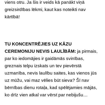
viens otru. Ja šis ir veids kā panākt viņā
greizsirdības lēkmi, kaut kas noteikti nav
kārtībā!
TU KONCENTRĒJIES UZ KĀZU
CEREMONIJU NEVIS LAULĪBĀM:
ja pirmais,
par ko iedomājies ir gaidāmās svinības,
greznais telpu izskats un tev pievērstā
uzmanība, nevis laulību saites, kas vienos jūs
uz mūžu, vai maz vēlies būt sieva? Šī nav
bērnības dienu rotaļa, kad spēlējamies mājās,
ko drīz vien atkal var vērst par nebijušu…