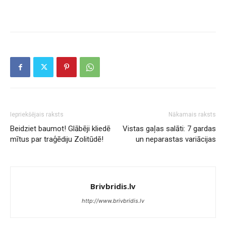
Iepriekšējais raksts
Nākamais raksts
Beidziet baumot! Glābēji kliedē
Vistas gaļas salāti: 7 gardas
mītus par traģēdiju Zolitūdē!
un neparastas variācijas
Brivbridis.lv
http://www.brivbridis.lv