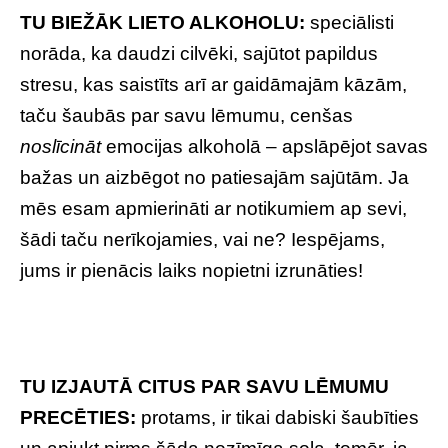
TU BIEŽĀK LIETO ALKOHOLU:
speciālisti
norāda, ka daudzi cilvēki, sajūtot papildus
stresu, kas saistīts arī ar gaidāmajām kāzām,
taču šaubās par savu lēmumu, cenšas
noslīcināt
emocijas alkoholā – apslāpējot savas
bažas un aizbēgot no patiesajām sajūtām. Ja
mēs esam apmierināti ar notikumiem ap sevi,
šādi taču nerīkojamies, vai ne? Iespējams,
jums ir pienācis laiks nopietni izrunāties!
TU IZJAUTĀ CITUS PAR SAVU LĒMUMU
PRECĒTIES:
protams, ir tikai dabiski šaubīties