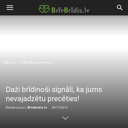
Sākums
Attiecības&Ģimene
Daži brīdinoši signāli, ka jums
nevajadzētu precēties!
Raksta autors
Brivbridis.lv
-
29/11/2013