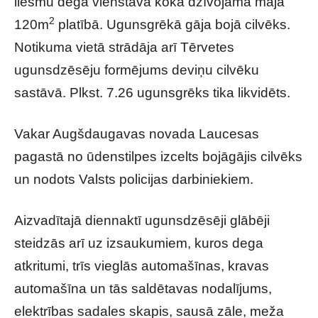
liesmu dega vienstāva koka dzīvojamā māja
2
120m
platībā. Ugunsgrēkā gāja bojā cilvēks.
Notikuma vietā strādāja arī Tērvetes
ugunsdzēsēju formējums deviņu cilvēku
sastāvā. Plkst. 7.26 ugunsgrēks tika likvidēts.
Vakar Augšdaugavas novada Laucesas
pagastā no ūdenstilpes izcelts bojāgājis cilvēks
un nodots Valsts policijas darbiniekiem.
Aizvadītajā diennaktī ugunsdzēsēji glābēji
steidzās arī uz izsaukumiem, kuros dega
atkritumi, trīs vieglās automašīnas, kravas
automašīna un tās saldētavas nodalījums,
elektrības sadales skapis, sausā zāle, meža