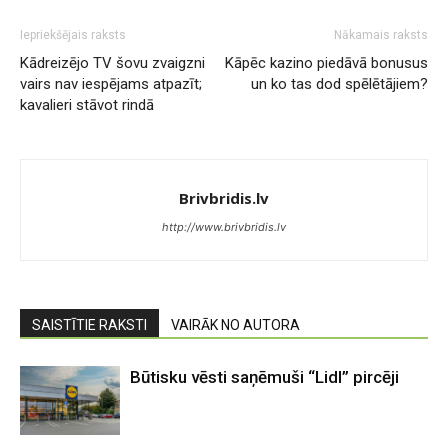
Iepriekšējais raksts
Nākamais raksts
Kādreizējo TV šovu zvaigzni
Kāpēc kazino piedāvā bonusus
vairs nav iespējams atpazīt;
un ko tas dod spēlētājiem?
kavalieri stāvot rindā
Brivbridis.lv
http://www.brivbridis.lv
SAISTĪTIE RAKSTI
VAIRĀK NO AUTORA
Būtisku vēsti saņēmuši “Lidl” pircēji