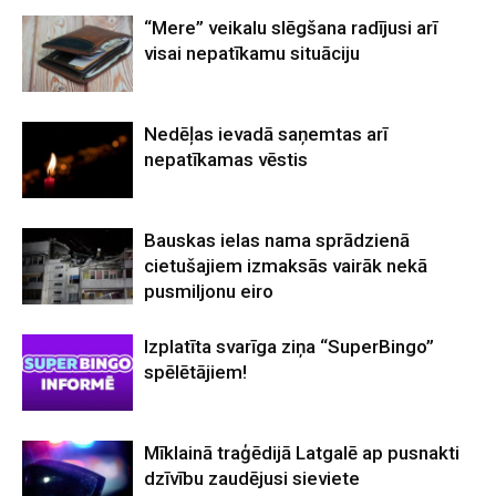
“Mere” veikalu slēgšana radījusi arī
visai nepatīkamu situāciju
Nedēļas ievadā saņemtas arī
nepatīkamas vēstis
Bauskas ielas nama sprādzienā
cietušajiem izmaksās vairāk nekā
pusmiljonu eiro
Izplatīta svarīga ziņa “SuperBingo”
spēlētājiem!
Mīklainā traģēdijā Latgalē ap pusnakti
dzīvību zaudējusi sieviete