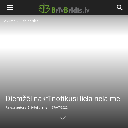
Sākums
Sabiedrība
Diemžēl naktī notikusi liela nelaime
Raksta autors
Brivbridis.lv
-
27/07/2022