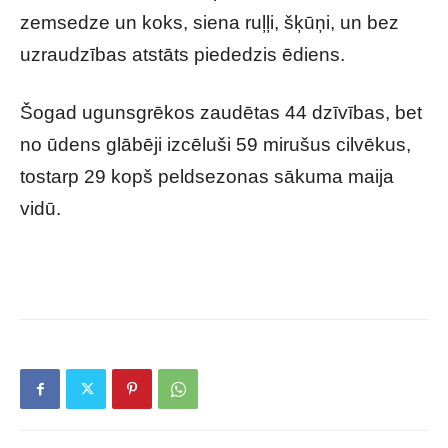
zemsedze un koks, siena ruļļi, šķūņi, un bez
uzraudzības atstāts piededzis ēdiens.
Šogad ugunsgrēkos zaudētas 44 dzīvības, bet
no ūdens glābēji izcēluši 59 mirušus cilvēkus,
tostarp 29 kopš peldsezonas sākuma maija
vidū.