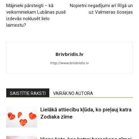
Mājinieki pārsteigti – kā
Nopietni negadījumi arī Rīgā un
veiksminiekam Lubānas pusē
uz Valmieras šosejas
izdevās noklusēt lielo
laimestu?
Brivbridis.lv
http://www.brivbridis.lv
SAISTĪTIE RAKSTI
VAIRĀK NO AUTORA
Lielākā attiecību kļūda, ko pieļauj katra
Zodiaka zīme