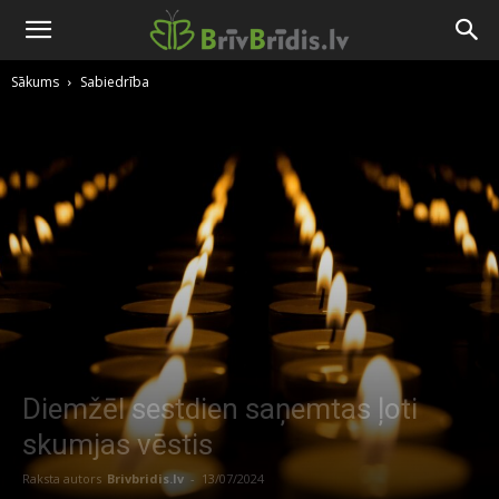
Sākums
Sabiedrība
Diemžēl sestdien saņemtas ļoti
skumjas vēstis
Raksta autors
Brivbridis.lv
-
13/07/2024