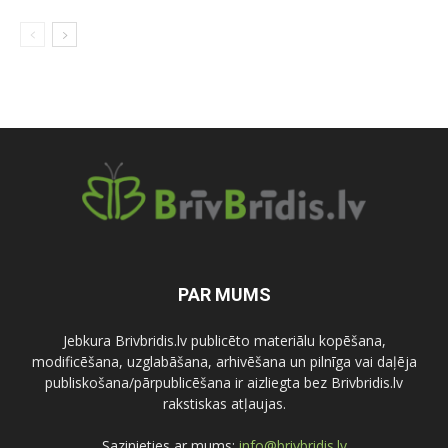
PAR MUMS
Jebkura Brivbridis.lv publicēto materiālu kopēšana,
modificēšana, uzglabāšana, arhivēšana un pilnīga vai daļēja
publiskošana/pārpublicēšana ir aizliegta bez Brivbridis.lv
rakstiskas atļaujas.
Sazinieties ar mums:
info@brivbridis.lv