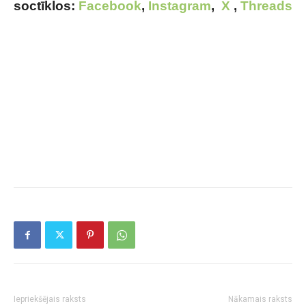
soctīklos:
Facebook
,
Instagram
,
X
,
Threads
Iepriekšējais raksts
Nākamais raksts