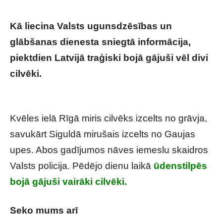
Kā liecina Valsts ugunsdzēsības un
glābšanas dienesta sniegtā informācija,
piektdien Latvijā traģiski bojā gājuši vēl divi
cilvēki.
Diemžēl sestdien saņemtas ļoti
skumjas vēstis
Kvēles ielā Rīgā miris cilvēks izcelts no grāvja,
savukārt Siguldā mirušais izcelts no Gaujas
upes. Abos gadījumos nāves iemeslu skaidros
Valsts policija. Pēdējo dienu laikā
ūdenstilpēs
bojā gājuši vairāki cilvēki.
Seko mums arī