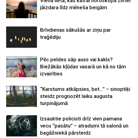
Viena lieta, kas katrai horoskopa zīmei
jāizdara līdz mēneša beigām
Brīvdienas sākušās ar ziņu par
traģēdiju
Pēc peldes sāp auss vai kakls?
Biežākās kļūdas vasarā un kā no tām
izvairīties
“Karstums atkāpsies, bet…” – sinoptiķi
steidz prognozēt laiku augusta
turpinājumā
Izsauktie policisti drīz vien pamana
vecu “pasātu” – atradumi tā salonā un
bagāžniekā pārsteidz