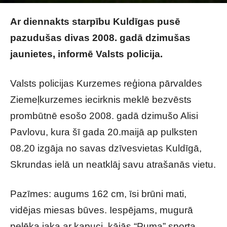
Raksta autors
Brivbridis.lv
-
21/05/2023
Ar diennakts starpību Kuldīgas pusē
pazudušas divas 2008. gadā dzimušas
jaunietes, informē Valsts policija.
Valsts policijas Kurzemes reģiona pārvaldes
Ziemeļkurzemes iecirknis meklē bezvēsts
prombūtnē esošo 2008. gadā dzimušo Alisi
Pavlovu, kura šī gada 20.maijā ap pulksten
08.20 izgāja no savas dzīvesvietas Kuldīgā,
Skrundas ielā un neatklāj savu atrašanās vietu.
Pazīmes: augums 162 cm, īsi brūni mati,
vidējas miesas būves. Iespējams, mugurā
pelēka jaka ar kapuci, kājās “Puma” sporta