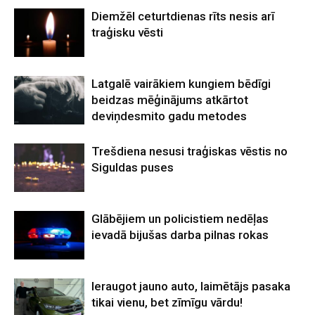
Diemžēl ceturtdienas rīts nesis arī
traģisku vēsti
Latgalē vairākiem kungiem bēdīgi
beidzas mēģinājums atkārtot
deviņdesmito gadu metodes
Trešdiena nesusi traģiskas vēstis no
Siguldas puses
Glābējiem un policistiem nedēļas
ievadā bijušas darba pilnas rokas
Ieraugot jauno auto, laimētājs pasaka
tikai vienu, bet zīmīgu vārdu!