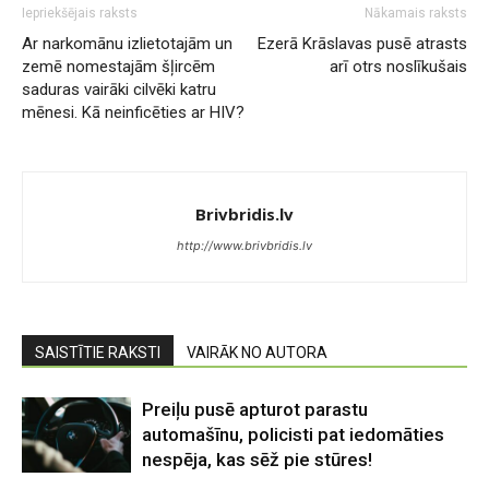
Iepriekšējais raksts
Nākamais raksts
Ar narkomānu izlietotajām un
Ezerā Krāslavas pusē atrasts
zemē nomestajām šļircēm
arī otrs noslīkušais
saduras vairāki cilvēki katru
mēnesi. Kā neinficēties ar HIV?
Brivbridis.lv
http://www.brivbridis.lv
SAISTĪTIE RAKSTI
VAIRĀK NO AUTORA
Preiļu pusē apturot parastu
automašīnu, policisti pat iedomāties
nespēja, kas sēž pie stūres!