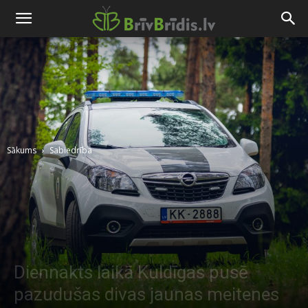
Sākums
Sabiedrība
Diennakts laikā Kuldīgas pusē
pazudušas divas jaunas meitenes