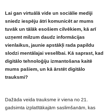
Lai gan virtuālā vide un sociālie mediji
sniedz iespēju ātri komunicēt ar mums
tuvāk un tālāk esošiem cilvēkiem, kā arī
uzņemt milzum daudz informācijas
vienlaikus, jaunie apstākļi rada papildu
slodzi mentālajai veselībai. Kā saprast, kad
digitālo tehnoloģiju izmantošana kaitē
mums pašiem, un kā ārstēt digitālo
trauksmi?
Digitālā trauksme: kas jāzina par šo
moderno saslimšanu un tās ārstēšanu
Dažāda veida trauksme ir viena no 21.
gadsimta izplatītākajām saslimšanām, kas