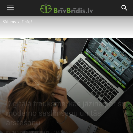
Sākums
Zināji?
Digitālā trauksme: kas jāzina par šo
moderno saslimšanu un tās
ārstēšanu
Raksta autors
Brivbridis.lv
-
31/07/2024