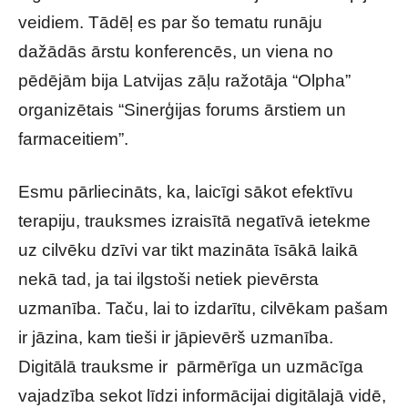
veidiem. Tādēļ es par šo tematu runāju
dažādās ārstu konferencēs, un viena no
pēdējām bija Latvijas zāļu ražotāja “Olpha”
organizētais “Sinerģijas forums ārstiem un
farmaceitiem”.
Esmu pārliecināts, ka, laicīgi sākot efektīvu
terapiju, trauksmes izraisītā negatīvā ietekme
uz cilvēku dzīvi var tikt mazināta īsākā laikā
nekā tad, ja tai ilgstoši netiek pievērsta
uzmanība. Taču, lai to izdarītu, cilvēkam pašam
ir jāzina, kam tieši ir jāpievērš uzmanība.
Digitālā trauksme ir pārmērīga un uzmācīga
vajadzība sekot līdzi informācijai digitālajā vidē,