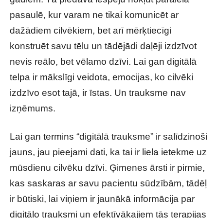
pasaulē, kur varam ne tikai komunicēt ar
dažādiem cilvēkiem, bet arī mērķtiecīgi
konstruēt savu tēlu un tādējādi daļēji izdzīvot
nevis reālo, bet vēlamo dzīvi. Lai gan digitālā
telpa ir mākslīgi veidota, emocijas, ko cilvēki
izdzīvo esot tajā, ir īstas. Un trauksme nav
izņēmums.
Lai gan termins “digitālā trauksme” ir salīdzinoši
jauns, jau pieejami dati, ka tai ir liela ietekme uz
mūsdienu cilvēku dzīvi. Ģimenes ārsti ir pirmie,
kas saskaras ar savu pacientu sūdzībām, tādēļ
ir būtiski, lai viņiem ir jaunākā informācija par
digitālo trauksmi un efektīvākajiem tās terapijas