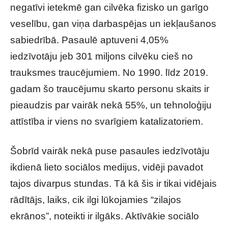
negatīvi ietekmē gan cilvēka fizisko un garīgo
veselību, gan viņa darbaspējas un iekļaušanos
sabiedrībā. Pasaulē aptuveni 4,05%
iedzīvotāju jeb 301 miljons cilvēku cieš no
trauksmes traucējumiem. No 1990. līdz 2019.
gadam šo traucējumu skarto personu skaits ir
pieaudzis par vairāk nekā 55%, un tehnoloģiju
attīstība ir viens no svarīgiem katalizatoriem.
Šobrīd vairāk nekā puse pasaules iedzīvotāju
ikdienā lieto sociālos medijus, vidēji pavadot
tajos divarpus stundas. Tā kā šis ir tikai vidējais
rādītājs, laiks, cik ilgi lūkojamies “zilajos
ekrānos”, noteikti ir ilgāks. Aktīvākie sociālo