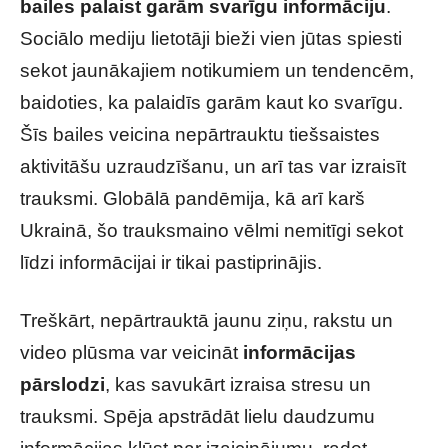
bailes palaist garām svarīgu informāciju
.
Sociālo mediju lietotāji bieži vien jūtas spiesti
sekot jaunākajiem notikumiem un tendencēm,
baidoties, ka palaidīs garām kaut ko svarīgu.
Šīs bailes veicina nepārtrauktu tiešsaistes
aktivitāšu uzraudzīšanu, un arī tas var izraisīt
trauksmi. Globālā pandēmija, kā arī karš
Ukrainā, šo trauksmaino vēlmi nemitīgi sekot
līdzi informācijai ir tikai pastiprinājis.
Treškārt, nepārtrauktā jaunu ziņu, rakstu un
video plūsma var veicināt
informācijas
pārslodzi
, kas savukārt izraisa stresu un
trauksmi. Spēja apstrādāt lielu daudzumu