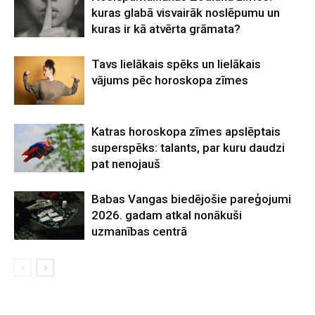
kuras glabā visvairāk noslēpumu un
kuras ir kā atvērta grāmata?
Tavs lielākais spēks un lielākais
vājums pēc horoskopa zīmes
Katras horoskopa zīmes apslēptais
superspēks: talants, par kuru daudzi
pat nenojauš
Babas Vangas biedējošie pareģojumi
2026. gadam atkal nonākuši
uzmanības centrā