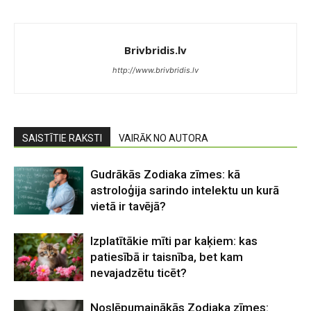
Brivbridis.lv
http://www.brivbridis.lv
SAISTĪTIE RAKSTI
VAIRĀK NO AUTORA
Gudrākās Zodiaka zīmes: kā
astroloģija sarindo intelektu un kurā
vietā ir tavējā?
Izplatītākie mīti par kaķiem: kas
patiesībā ir taisnība, bet kam
nevajadzētu ticēt?
Noslēpumainākās Zodiaka zīmes: