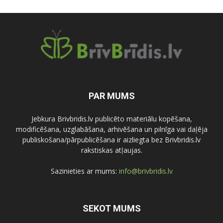
PAR MUMS
Jebkura Brivbridis.lv publicēto materiālu kopēšana,
modificēšana, uzglabāšana, arhivēšana un pilnīga vai daļēja
publiskošana/pārpublicēšana ir aizliegta bez Brivbridis.lv
rakstiskas atļaujas.
Sazinieties ar mums:
info@brivbridis.lv
SEKOT MUMS