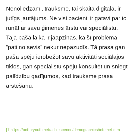
Nenoliedzami, trauksme, tai skaitā digitālā, ir
jutīgs jautājums. Ne visi pacienti ir gatavi par to
runāt ar savu ģimenes ārstu vai speciālistu.
Tajā pašā laikā ir jāapzinās, ka šī problēma
“pati no sevis” nekur nepazudīs. Tā prasa gan
paša spēju ierobežot savu aktivitāti sociālajos
tīklos, gan speciālistu spēju konsultēt un sniegt
palīdzību gadījumos, kad trauksme prasa
ārstēšanu.
Digitālā trauksme: kas jāzina par šo moderno
saslimšanu un tās ārstēšanu
[1]
https://actforyouth.net/adolescence/demographics/internet.cfm