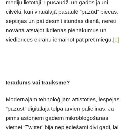
mediju lietotāji ir pusaudži un gados jauni
cilvēki, kuri virtuālajā pasaulē “pazūd” piecas,
septiņas un pat desmit stundas dienā, nereti
novārtā atstājot ikdienas pienākumus un
viedierīces ekrānu iemainot pat pret miegu.
[1]
Digitālā trauksme: kas jāzina par šo moderno
saslimšanu un tās ārstēšanu
Ieradums vai trauksme?
Modernajām tehnoloģijām attīstoties, iespējas
“pazust” digitālajā telpā arvien palielinās. Ja
pirms astoņiem gadiem mikroblogošanas
vietnei “Twitter” bija nepieciešami divi gadi, lai