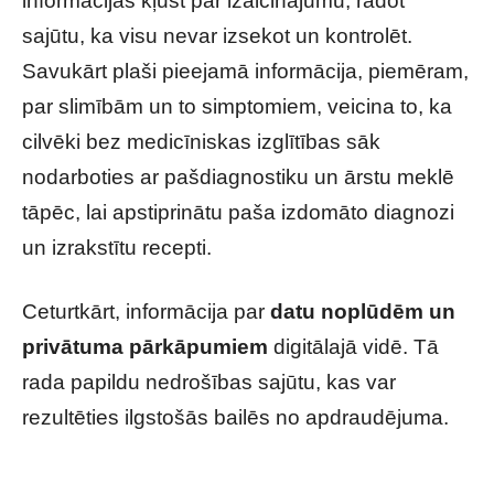
informācijas kļūst par izaicinājumu, radot
sajūtu, ka visu nevar izsekot un kontrolēt.
Savukārt plaši pieejamā informācija, piemēram,
par slimībām un to simptomiem, veicina to, ka
cilvēki bez medicīniskas izglītības sāk
nodarboties ar pašdiagnostiku un ārstu meklē
tāpēc, lai apstiprinātu paša izdomāto diagnozi
un izrakstītu recepti.
Ceturtkārt, informācija par
datu noplūdēm un
privātuma pārkāpumiem
digitālajā vidē. Tā
rada papildu nedrošības sajūtu, kas var
rezultēties ilgstošās bailēs no apdraudējuma.