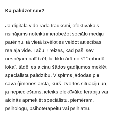
Kā palīdzēt sev?
Ja digitālā vide rada trauksmi, efektīvākais
risinājums noteikti ir ierobežot sociālo mediju
patēriņu, tā vietā izvēloties veidot attiecības
reālajā vidē. Taču ir reizes, kad paši sev
nespējam palīdzēt, lai tiktu ārā no šī “apburtā
loka”, tādēļ es aicinu šādos gadījumos meklēt
speciālista palīdzību. Vispirms jādodas pie
sava ģimenes ārsta, kurš izvērtēs situāciju un,
ja nepieciešams, ieteiks efektīvāko terapiju vai
aicinās apmeklēt speciālistu, piemēram,
psihologu, psihoterapeitu vai psihiatru.