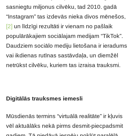
sasniegtu miljonus cilvēku, tad 2010. gadā
“Instagram” tas izdevās nieka divos mēnešos,
[2]
un līdzīgi rezultāti ir vienam no pašlaik
populārākajiem sociālajam medijam “TikTok”.
Daudziem sociālo mediju lietošana ir ieradums
vai ikdienas rutīnas sastāvdaļa, un diemžēl
netrūkst cilvēku, kuriem tas izraisa trauksmi.
Digitālās trauksmes iemesli
Mūsdienās termins “virtuālā realitāte” ir kļuvis
vēl aktuālāks nekā pirms desmit-piecpadsmit
gadiem. Tā piedāvā iespēju nokļūt paralēlā