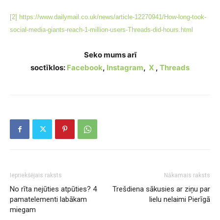
[2]
https://www.dailymail.co.uk/news/article-12270941/How-long-took-
social-media-giants-reach-1-million-users-Threads-did-hours.html
Seko mums arī
soctīklos:
Facebook
,
Instagram
,
X
,
Threads
Iepriekšējais raksts
Nākamais raksts
No rīta nejūties atpūties? 4
Trešdiena sākusies ar ziņu par
pamatelementi labākam
lielu nelaimi Pierīgā
miegam