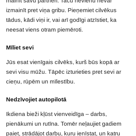
mainīt savu partneri. Taču nevienu nevar
izmainīt pret viņa gribu. Pieņemiet cilvēkus
tādus, kādi viņi ir, vai arī godīgi atzīstiet, ka
neesat viens otram piemēroti.
Mīliet sevi
Jūs esat vienīgais cilvēks, kurš būs kopā ar
sevi visu mūžu. Tāpēc izturieties pret sevi ar
cieņu, rūpēm un mīlestību.
Nedzīvojiet autopilotā
Ikdiena bieži kļūst vienveidīga – darbs,
pienākumi un rutīna. Tomēr neļaujiet gadiem
paiet, strādājot darbu, kuru ienīstat, un katru