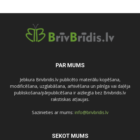
PAR MUMS
Jebkura Brivbridis.lv publicēto materiālu kopēšana,
modificēšana, uzglabāšana, arhivēšana un pilnīga vai daļēja
publiskošana/pārpublicēšana ir aizliegta bez Brivbridis.lv
rakstiskas atļaujas.
Sazinieties ar mums:
info@brivbridis.lv
SEKOT MUMS