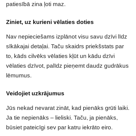
patiesībā zina ļoti maz.
Ziniet, uz kurieni vēlaties doties
Nav nepieciešams izplānot visu savu dzīvi līdz
sīkākajai detaļai. Taču skaidrs priekšstats par
to, kāds cilvēks vēlaties kļūt un kādu dzīvi
vēlaties dzīvot, palīdz pieņemt daudz gudrākus
lēmumus.
Veidojiet uzkrājumus
Jūs nekad nevarat zināt, kad pienāks grūti laiki.
Ja tie nepienāks – lieliski. Taču, ja pienāks,
būsiet pateicīgi sev par katru iekrāto eiro.