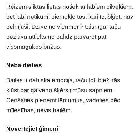
Reizēm sliktas lietas notiek ar labiem cilvēkiem,
bet labi notikumi piemeklē tos, kuri to, šķiet, nav
pelnījuši. Dzīve ne vienmēr ir taisnīga, taču
pozitīva attieksme palīdz pārvarēt pat
vissmagākos brīžus.
Nebaidieties
Bailes ir dabiska emocija, taču ļoti bieži tās
kļūst par galveno šķērsli mūsu sapņiem.
Cenšaties pieņemt lēmumus, vadoties pēc
mīlestības, nevis bailēm.
Novērtējiet ģimeni