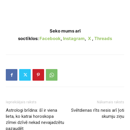
Dzīves mācības, kuras lielākā daļa cilvēku
saprot tikai tad, kad jau ir par vēlu
Seko mums arī
soctīklos:
Facebook
,
Instagram
,
X
,
Threads
Iepriekšējais raksts
Nākamais raksts
Astrologi brīdina: šī ir viena
Svētdienas rīts nesis arī ļoti
lieta, ko katrai horoskopa
skumju ziņu
zīmei dzīvē nekad nevajadzētu
pazaudēt