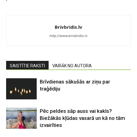
Brivbridis.lv
http://www.brivbridis.lv
SAISTĪTIE RAKSTI
VAIRĀK NO AUTORA
Brīvdienas sākušās ar ziņu par
traģēdiju
Pēc peldes sāp auss vai kakls?
Biežākās kļūdas vasarā un kā no tām
izvairīties