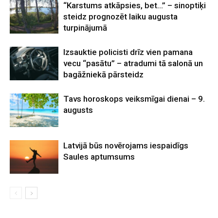
“Karstums atkāpsies, bet…” – sinoptiķi
steidz prognozēt laiku augusta
turpinājumā
Izsauktie policisti drīz vien pamana
vecu “pasātu” – atradumi tā salonā un
bagāžniekā pārsteidz
Tavs horoskops veiksmīgai dienai – 9.
augusts
Latvijā būs novērojams iespaidīgs
Saules aptumsums