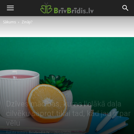
Sākums
Zināji?
Dzīves mācības, kuras lielākā daļa
cilvēku saprot tikai tad, kad jau ir par
vēlu
Raksta autors
Brivbridis.lv
-
28/06/2026