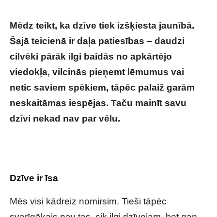
Mēdz teikt, ka dzīve tiek izšķiesta jaunībā.
Šajā teicienā ir daļa patiesības – daudzi
cilvēki pārāk ilgi baidās no apkārtējo
viedokļa, vilcinās pieņemt lēmumus vai
netic saviem spēkiem, tāpēc palaiž garām
neskaitāmas iespējas. Taču mainīt savu
dzīvi nekad nav par vēlu.
Dzīves mācības,
kuras lielākā daļa cilvēku saprot tikai tad, kad
jau ir par vēlu
Dzīve ir īsa
Mēs visi kādreiz nomirsim. Tieši tāpēc
svarīgākais nav tas, cik ilgi dzīvojam, bet gan