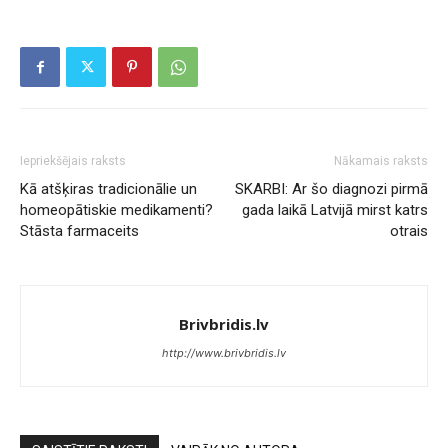
Iepriekšējais raksts
Nākamais raksts
Kā atšķiras tradicionālie un
SKARBI: Ar šo diagnozi pirmā
homeopātiskie medikamenti?
gada laikā Latvijā mirst katrs
Stāsta farmaceits
otrais
Brivbridis.lv
http://www.brivbridis.lv