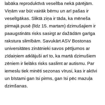
labāka reproduktīvā veselība nekā pārējām.
Viņām var būt vairāk bērnu un arī pašas ir
veselīgākas. Sliktā ziņa ir tāda, ka mēneša
pirmajā pusē (līdz 15. martam) dzimušajiem ir
paaugstināts risks sasirgt ar dažādām garīga
rakstura slimībām. Savukārt ASV Bostonas
universitātes zinātnieki savos pētījumos ar
zīdaiņiem atklājuši arī to, ka martā dzimušiem
zēniem ir lielāks risks saslimt ar autismu. Par
iemeslu tiek minēti sezonas vīrusi, kas ir aktīvi
un bīstami gan īsi pirms, gan īsi pēc mazuļa
dzimšanas.