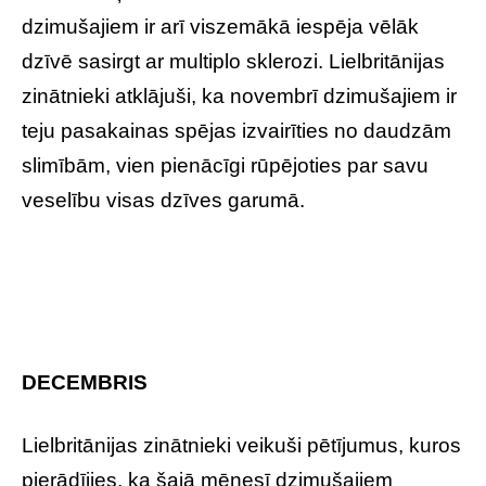
dzimušajiem ir arī viszemākā iespēja vēlāk
dzīvē sasirgt ar multiplo sklerozi. Lielbritānijas
zinātnieki atklājuši, ka novembrī dzimušajiem ir
teju pasakainas spējas izvairīties no daudzām
slimībām, vien pienācīgi rūpējoties par savu
veselību visas dzīves garumā.
DECEMBRIS
Lielbritānijas zinātnieki veikuši pētījumus, kuros
pierādījies, ka šajā mēnesī dzimušajiem