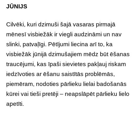
JŪNIJS
Cilvēki, kuri dzimuši šajā vasaras pirmajā
mēnesī visbiežāk ir viegli audzināmi un nav
slinki, patvaļīgi. Pētījumi liecina arī to, ka
visbiežāk jūnijā dzimušajiem mēdz būt ēšanas
traucējumi, kas īpaši sievietes pakļauj riskam
iedzīvoties ar ēšanu saistītās problēmās,
piemēram, nodoties pārlieku lielai badošanās
kūrei vai tieši pretēji – neapslāpēt pārlieku lielo
apetīti.