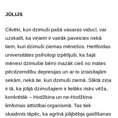
JŪLIJS
Cilvēki, kuri dzimuši pašā vasaras viducī, var
uzskatīt, ka viņiem ir vairāk paveicies nekā
tiem, kuri dzimuši ziemas mēnešos. Hertfordas
universitātes psihologi izpētījuši, ka šajā
mēnesī dzimušie bērni mazāk cieš no mātes
pēcdzemdību depresijas un ar to izraisītajām
sekām, nekā tie, kuri dzimuši ziemā. Sliktā ziņa
ir tā, ka jūlijā dzimušajiem ir lielāks risks vēža,
konkrētāk – Hodžkina un ne-Hodžkina
limfomas attīstībai organismā. Tas tiek
skaidrots tāpēc, ka agrīnā jūlijbēbja gaidīšanas