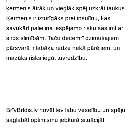
ķermenis ātrāk un vieglāk spēj uzkrāt taukus.
Ķermenis ir izturīgāks pret insulīnu, kas
savukārt palielina iespējamo risku saslimt ar
sirds slimībām. Taču decemrī dzimušajiem
pārsvarā ir labāka redze nekā pārējiem, un
mazāks risks iegūt tuvredzību.
BrīvBrīdis.lv novēl tev labu veselību un spēju
saglabāt optimismu jebkurā situācijā!