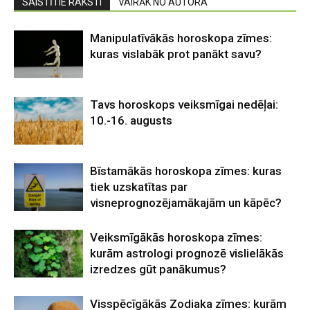
SAISTĪTIE RAKSTI
VAIRĀK NO AUTORA
Manipulatīvākās horoskopa zīmes:
kuras vislabāk prot panākt savu?
Tavs horoskops veiksmīgai nedēļai:
10.-16. augusts
Bīstamākās horoskopa zīmes: kuras
tiek uzskatītas par
visneprognozējamākajām un kāpēc?
Veiksmīgākās horoskopa zīmes:
kurām astrologi prognozē vislielākās
izredzes gūt panākumus?
Visspēcīgākās Zodiaka zīmes: kurām