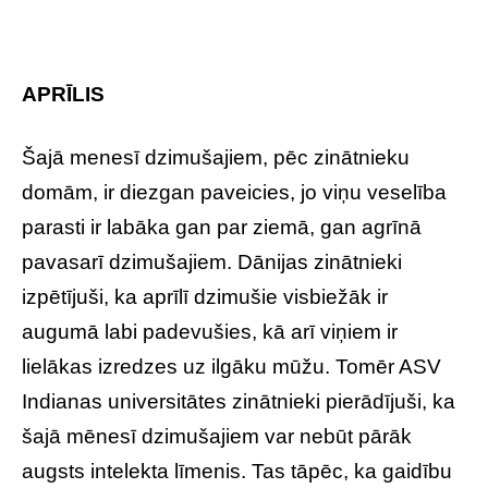
APRĪLIS
Šajā menesī dzimušajiem, pēc zinātnieku
domām, ir diezgan paveicies, jo viņu veselība
parasti ir labāka gan par ziemā, gan agrīnā
pavasarī dzimušajiem. Dānijas zinātnieki
izpētījuši, ka aprīlī dzimušie visbiežāk ir
augumā labi padevušies, kā arī viņiem ir
lielākas izredzes uz ilgāku mūžu. Tomēr ASV
Indianas universitātes zinātnieki pierādījuši, ka
šajā mēnesī dzimušajiem var nebūt pārāk
augsts intelekta līmenis. Tas tāpēc, ka gaidību