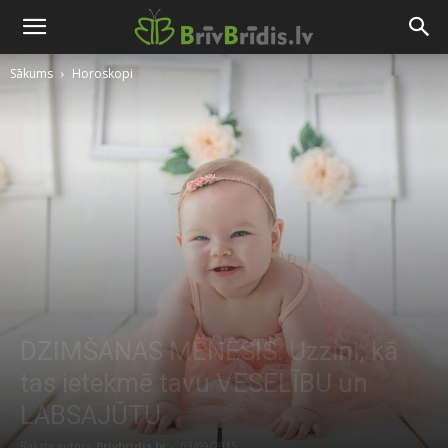
Sākums
Horoskopi
DZIMŠANAS MĒNESIS: Uzzini, kā
tas ietekmē tavu VESELĪBU un
LABSAJŪTU
Raksta autors
Brivbridis.lv
-
03/09/2015