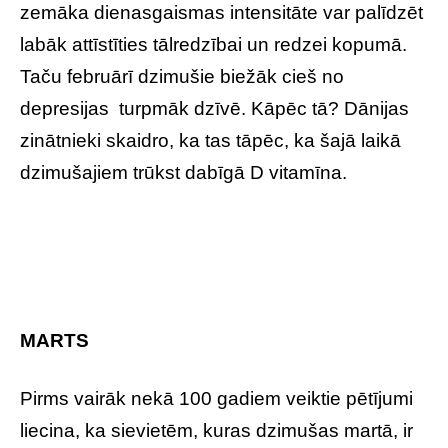
zemāka dienasgaismas intensitāte var palīdzēt
labāk attīstīties tālredzībai un redzei kopumā.
Taču februārī dzimušie biežāk cieš no
depresijas turpmāk dzīvē. Kāpēc tā? Dānijas
zinātnieki skaidro, ka tas tāpēc, ka šajā laikā
dzimušajiem trūkst dabīgā D vitamīna.
MARTS
Pirms vairāk nekā 100 gadiem veiktie pētījumi
liecina, ka sievietēm, kuras dzimušas martā, ir