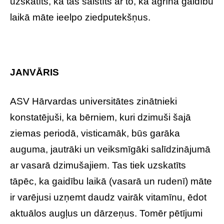
uzskatīts, ka tas saistīts ar to, ka agrīnā gaidību
laikā māte ieelpo ziedputekšņus.
JANVĀRIS
ASV Hārvardas universitātes zinātnieki
konstatējuši, ka bērniem, kuri dzimuši šajā
ziemas periodā, visticamāk, būs garāka
auguma, jautrāki un veiksmīgāki salīdzinājumā
ar vasarā dzimušajiem. Tas tiek uzskatīts
tāpēc, ka gaidību laikā (vasarā un rudenī) māte
ir varējusi uzņemt daudz vairāk vitamīnu, ēdot
aktuālos augļus un dārzeņus. Tomēr pētījumi