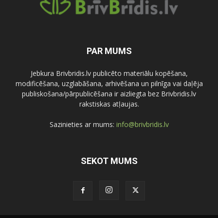
PAR MUMS
Jebkura Brivbridis.lv publicēto materiālu kopēšana,
modificēšana, uzglabāšana, arhivēšana un pilnīga vai daļēja
publiskošana/pārpublicēšana ir aizliegta bez Brivbridis.lv
rakstiskas atļaujas.
Sazinieties ar mums:
info@brivbridis.lv
SEKOT MUMS