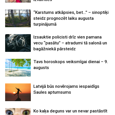
“Karstums atkāpsies, bet…” – sinoptiķi
steidz prognozēt laiku augusta
turpinājumā
Izsauktie policisti drīz vien pamana
vecu “pasātu” – atradumi tā salonā un
bagāžniekā pārsteidz
Tavs horoskops veiksmīgai dienai – 9.
augusts
Latvijā būs novērojams iespaidīgs
Saules aptumsums
Ko kaķa deguns var un nevar pastāstīt