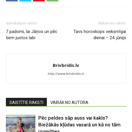
Iepriekšējais raksts
Nākamais raksts
7 padomi, lai Jāņos un pēc
Tavs horoskops veiksmīgai
tiem justos labi
dienai – 24. jūnijs
Brivbridis.lv
http://www.brivbridis.lv
SAISTĪTIE RAKSTI
VAIRĀK NO AUTORA
Pēc peldes sāp auss vai kakls?
Biežākās kļūdas vasarā un kā no tām
izvairīties