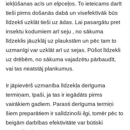
iekļūšanas acīs un elpceļos. To ieteicams darīt
tieši pirms došanās dabā un visefektīvāk būs
līdzekli uzklāt tieši uz ādas. Lai pasargātu pret
insektu kodumiem arī seju , no sākuma
līdzeklis jāuzklāj uz plaukstām un pēc tam to
uzmanīgi var uzklāt arī uz sejas. Pūšot līdzekli
uz drēbēm, no sākuma vajadzētu pārbaudīt,
vai tas neatstāj plankumus.
Ir jāpievērš uzmanība līdzekļa derīguma
termiņam, īpaši, ja tas ir iegādāts pirms
vairākiem gadiem. Parasti derīguma termiņi
šiem preparātiem ir salīdzinoši ilgi, tomēr pēc to
beigām darbības efektivitāte var būtiski