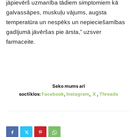
jāpievērš uzmanība tādiem simptomiem kā
galvassāpes, muskuļu vājums, augsta
temperatūra un nespēks un nepieciešamības
gadījumā jāvēršas pie ārsta,” uzsver
farmaceite.
Ērces, odi, dunduri: Kā izvēlēties piemērotāko
aizsardzības līdzekli?
Seko mums arī
soctīklos:
Facebook
,
Instagram
,
X
,
Threads