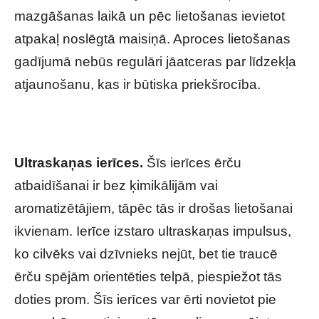
mazgāšanas laikā un pēc lietošanas ievietot
atpakaļ noslēgtā maisiņā. Aproces lietošanas
gadījumā nebūs regulāri jāatceras par līdzekļa
atjaunošanu, kas ir būtiska priekšrocība.
Ultraskaņas ierīces.
Šīs ierīces ērču
atbaidīšanai ir bez ķimikālijām vai
aromatizētājiem, tāpēc tās ir drošas lietošanai
ikvienam. Ierīce izstaro ultraskaņas impulsus,
ko cilvēks vai dzīvnieks nejūt, bet tie traucē
ērču spējām orientēties telpā, piespiežot tās
doties prom. Šīs ierīces var ērti novietot pie