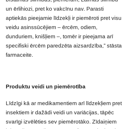
un ērlihiozi, pret ko vakcīnu nav. Parasti
aptiekās pieejamie līdzekļi ir piemēroti pret visu
veidu asinssūcējiem – ērcēm, odiem,
dunduriem, knišļiem –, tomēr ir pieejama arī
specifiski ērcēm paredzēta aizsardzība,” stāsta
farmaceite.
Produktu veidi un piemērotība
Līdzīgi kā ar medikamentiem arī līdzekļiem pret
insektiem ir dažādi veidi un variācijas, tāpēc
svarīgi izvēlēties sev piemērotāko. Zīdaiņiem