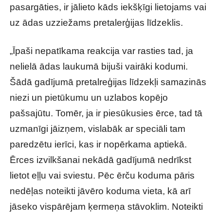
pasargāties, ir jālieto kāds iekšķīgi lietojams vai
uz ādas uzziežams pretalerģijas līdzeklis.
„Īpaši nepatīkama reakcija var rasties tad, ja
nelielā ādas laukumā bijuši vairāki kodumi.
Šādā gadījumā pretalreģijas līdzekļi samazinās
niezi un pietūkumu un uzlabos kopējo
pašsajūtu. Tomēr, ja ir piesūkusies ērce, tad tā
uzmanīgi jāizņem, vislabāk ar speciāli tam
paredzētu ierīci, kas ir nopērkama aptiekā.
Ērces izvilkšanai nekādā gadījumā nedrīkst
lietot eļļu vai sviestu. Pēc ērču koduma pāris
nedēļas noteikti jāvēro koduma vieta, kā arī
jāseko vispārējam ķermeņa stāvoklim. Noteikti