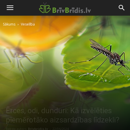
Sākums
Veselība
Ērces, odi, dunduri: Kā izvēlēties
piemērotāko aizsardzības līdzekli?
Raksta autors
Brivbridis.lv
-
22/06/2024