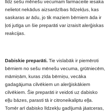
līdz sešu mēnešu vecumam farmaceite iesaka
nelietot nekādus aizsardzības līdzekļus, kas
saskaras ar ādu, jo tik maziem bērniem āda ir
ļoti jutīga un šie preparāti var izraisīt alerģiskas
reakcijas.
Dabiskie preparāti.
Tie vislabāk ir piemēroti
bērniem no sešu mēnešu vecuma, grūtniecēm,
māmiņām, kuras zīda bērniņu, vecāka
gadagājuma cilvēkiem un alerģiskākiem
cilvēkiem. Šie preparāti ir veidoti uz dabisko
eļļu bāzes, parasti tā ir citroneikaliptu eļļa.
Tomēr arī dabisko līdzekļu gadījumā jāatceras,