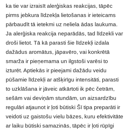
ka tie var izraisīt alerģiskas reakcijas, tāpēc
pirms jebkura līdzekļa lietošanas ir ieteicams
pārbaudīt tā ietekmi uz neliela ādas laukuma.
Ja alerģiska reakcija neparādās, tad līdzekli var
droši lietot. Tā kā parasti šie līdzekļi izdala
dažādus aromātus, jāpavēro, vai konkrētā
smarža ir pieņemama un ilgstoši varēsi to
izturēt. Aptiekās ir pieejami dažādu veidu
pūšamie līdzekļi ar atšķirīgu intensitāti, parasti
to uzklāšana ir jāveic atkārtoti ik pēc četrām,
sešām vai deviņām stundām, un aizsardzību
regulāri atjaunot ir ļoti būtiski Šī tipa preparāti ir
veidoti uz gaistošu vielu bāzes, kuru efektivitāte
ar laiku būtiski samazinās, tāpēc ir ļoti rūpīgi