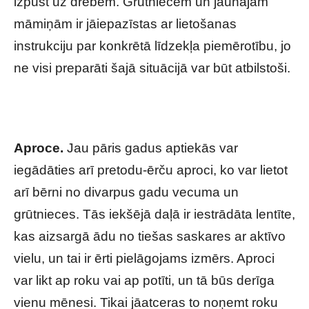
izpūst uz drēbēm. Grūtniecēm un jaunajām
māmiņām ir jāiepazīstas ar lietošanas
instrukciju par konkrētā līdzekļa piemērotību, jo
ne visi preparāti šajā situācijā var būt atbilstoši.
Aproce.
Jau pāris gadus aptiekās var
iegādāties arī pretodu-ērču aproci, ko var lietot
arī bērni no divarpus gadu vecuma un
grūtnieces. Tās iekšējā daļā ir iestrādāta lentīte,
kas aizsargā ādu no tiešas saskares ar aktīvo
vielu, un tai ir ērti pielāgojams izmērs. Aproci
var likt ap roku vai ap potīti, un tā būs derīga
vienu mēnesi. Tikai jāatceras to noņemt roku