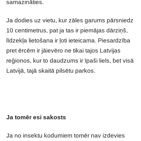
samazināties.
Ja dodies uz vietu, kur zāles garums pārsniedz
10 centimetrus, pat ja tas ir piemājas dārziņš,
līdzekļa lietošana ir ļoti ieteicama. Piesardzība
pret ērcēm ir jāievēro ne tikai tajos Latvijas
reģionos, kur to daudzums ir īpaši liels, bet visā
Latvijā, tajā skaitā pilsētu parkos.
Ērces, odi, dunduri: Kā izvēlēties piemērotāko
aizsardzības līdzekli?
Ja tomēr esi sakosts
Ja no insektu kodumiem tomēr nav izdevies