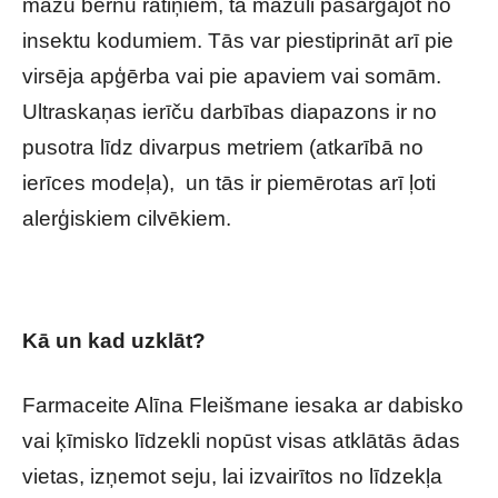
mazu bērnu ratiņiem, tā mazuli pasargājot no
insektu kodumiem. Tās var piestiprināt arī pie
virsēja apģērba vai pie apaviem vai somām.
Ultraskaņas ierīču darbības diapazons ir no
pusotra līdz divarpus metriem (atkarībā no
ierīces modeļa), un tās ir piemērotas arī ļoti
alerģiskiem cilvēkiem.
Kā un kad uzklāt?
Farmaceite Alīna Fleišmane iesaka ar dabisko
vai ķīmisko līdzekli nopūst visas atklātās ādas
vietas, izņemot seju, lai izvairītos no līdzekļa