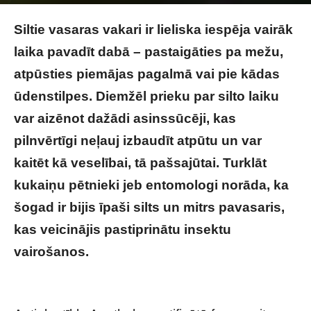
Image by freepik
Siltie vasaras vakari ir lieliska iespēja vairāk
laika pavadīt dabā – pastaigāties pa mežu,
atpūsties piemājas pagalmā vai pie kādas
ūdenstilpes. Diemžēl prieku par silto laiku
var aizēnot dažādi asinssūcēji, kas
pilnvērtīgi neļauj izbaudīt atpūtu un var
kaitēt kā veselībai, tā pašsajūtai. Turklāt
kukaiņu pētnieki jeb entomologi norāda, ka
šogad ir bijis īpaši silts un mitrs pavasaris,
kas veicinājis pastiprinātu insektu
vairošanos.
Ērces, odi, dunduri: Kā izvēlēties
piemērotāko aizsardzības līdzekli?