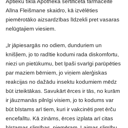
Aptieku tīkla Apotheka sertificētā farmaceite
Alīna Fleišmane skaidro, kā izvēlēties
piemērotāko aizsardzības līdzekli pret vasaras
nelūgtajiem viesiem.
„Ir jāpiesargās no odiem, dunduriem un
knišļiem, jo to radītie kodumi rada diskomfortu,
niezi un pietūkumu, bet īpaši svarīgi parūpēties
par maziem bērniem, jo viņiem alerģiskas
reakcijas no dažādu insektu kodumiem mēdz
būt izteiktākas. Savukārt ērces ir tās, no kurām
ir jāuzmanās pilnīgi visiem, jo to kodums var
būt bīstams arī tiem, kuri ir vakcinēti pret ērču
encefalītu. Kā zināms, ērces izplata arī citas
bīstamas slimības, piemēram, Laimas slimību