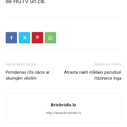
de HGTV un citi.
Iepriekšējais raksts
Nākamais raksts
Pirmdienas rīts nācis ar
Atrasta naktī mīklaini pazudusī
skumjām vēstīm
rīdziniece Inga
Brivbridis.lv
http://www.brivbridis.lv