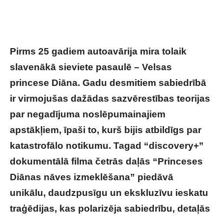
Pirms 25 gadiem autoavārija mira tolaik
slavenākā sieviete pasaulē – Velsas
princese Diāna. Gadu desmitiem sabiedrībā
ir virmojušas dažādas sazvērestības teorijas
par negadījuma noslēpumainajiem
apstākļiem, īpaši to, kurš bijis atbildīgs par
katastrofālo notikumu. Tagad “discovery+”
dokumentālā filma četrās daļās “Princeses
Diānas nāves izmeklēšana” piedāvā
unikālu, daudzpusīgu un ekskluzīvu ieskatu
traģēdijas, kas polarizēja sabiedrību, detaļās