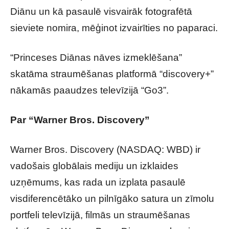
Diānu un kā pasaulē visvairāk fotografētā
sieviete nomira, mēģinot izvairīties no paparaci.
“Princeses Diānas nāves izmeklēšana”
skatāma straumēšanas platformā “discovery+”
nākamās paaudzes televīzijā “Go3”.
Par “Warner Bros. Discovery”
Warner Bros. Discovery (NASDAQ: WBD) ir
vadošais globālais mediju un izklaides
uzņēmums, kas rada un izplata pasaulē
visdiferencētāko un pilnīgāko satura un zīmolu
portfeli televīzijā, filmās un straumēšanas