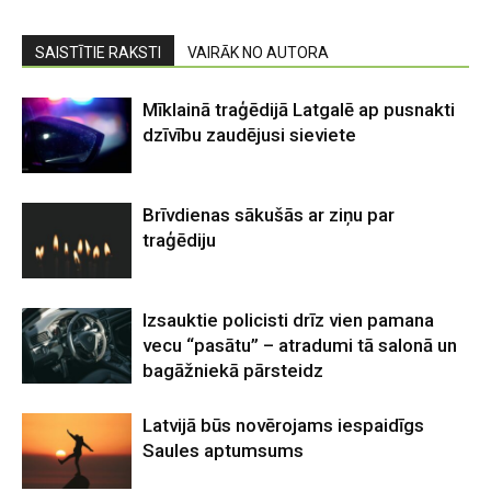
SAISTĪTIE RAKSTI
VAIRĀK NO AUTORA
Mīklainā traģēdijā Latgalē ap pusnakti
dzīvību zaudējusi sieviete
Brīvdienas sākušās ar ziņu par
traģēdiju
Izsauktie policisti drīz vien pamana
vecu “pasātu” – atradumi tā salonā un
bagāžniekā pārsteidz
Latvijā būs novērojams iespaidīgs
Saules aptumsums