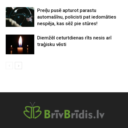
Preiļu pusē apturot parastu
automašīnu, policisti pat iedomāties
nespēja, kas sēž pie stūres!
Diemžēl ceturtdienas rīts nesis arī
traģisku vēsti