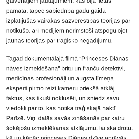
galvenajiem jautājumiem, kas bija lietas
pamatā, tāpēc sabiedrībā gadu gaidā
izplatījušās vairākas sazvērestības teorijas par
notikušo, arī medijiem nerimstoši atspoguļojot
jaunas teorijas par traģisko negadījumu.
Tagad dokumentālajā filmā “Princeses Diānas
nāves izmeklēšana” britu un franču detektīvi,
medicīnas profesionāļi un augsta līmeņa
eksperti pirmo reizi kameru priekšā atklāj
faktus, kas tikuši noklusēti, un sniedz savu
viedokli par to, kas notika traģiskajā naktī
Parīzē. Viņi dalās savās zināšanās par katru
šokējošu izmeklēšanas atklājumu, lai skaidrotu,
kā un kāpēc princeses Diānas dzīve aprāvās