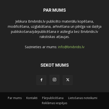
PAR MUMS
Jebkura Brivbridis.lv publicēto materiālu kopēšana,
modificēšana, uzglabāšana, arhivēšana un pilnīga vai daļēja
publiskošana/pārpublicēšana ir aizliegta bez Brivbridis.lv
rakstiskas atļaujas.
Sazinieties ar mums:
info@brivbridis.lv
SEKOT MUMS
Par mums
Kontakti
Pārpublicēšana
Lietošanas noteikumi
Reklāmas iespējas