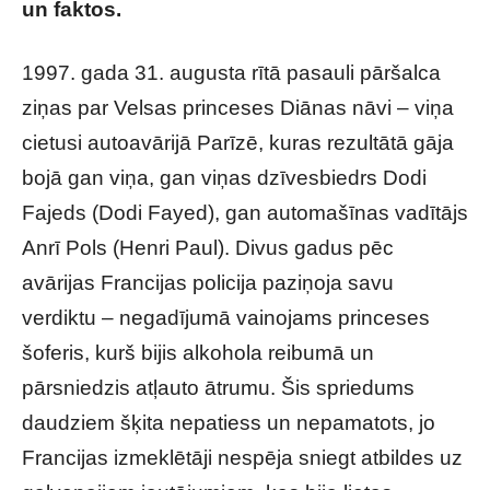
un faktos.
1997. gada 31. augusta rītā pasauli pāršalca
ziņas par Velsas princeses Diānas nāvi – viņa
cietusi autoavārijā Parīzē, kuras rezultātā gāja
bojā gan viņa, gan viņas dzīvesbiedrs Dodi
Fajeds (Dodi Fayed), gan automašīnas vadītājs
Anrī Pols (Henri Paul). Divus gadus pēc
avārijas Francijas policija paziņoja savu
verdiktu – negadījumā vainojams princeses
šoferis, kurš bijis alkohola reibumā un
pārsniedzis atļauto ātrumu. Šis spriedums
daudziem šķita nepatiess un nepamatots, jo
Francijas izmeklētāji nespēja sniegt atbildes uz