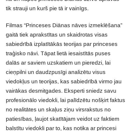
tik strauji un kurš pie tā ir vainīgs.
Filmas “Princeses Diānas nāves izmeklēšana”
gaitā tiek aprakstītas un skaidrotas visas
sabiedrībā izplatītākās teorijas par princeses
traģisko nāvi. Tāpat lietā iesaistītās puses
dalās ar saviem uzskatiem un pieredzi, lai
cieņpilni un daudzpusīgi analizētu visus
viedokļus un teorijas, kas sabiedrībā virmo jau
vairākas desmitgades. Eksperti sniedz savu
profesionālo viedokli, lai palīdzētu nošķirt faktus
no realitātes un skaļus ziņu virsrakstus no
patiesības, ļaujot skatītājam veidot uz faktiem
balstītu viedokli par to, kas notika ar princesi