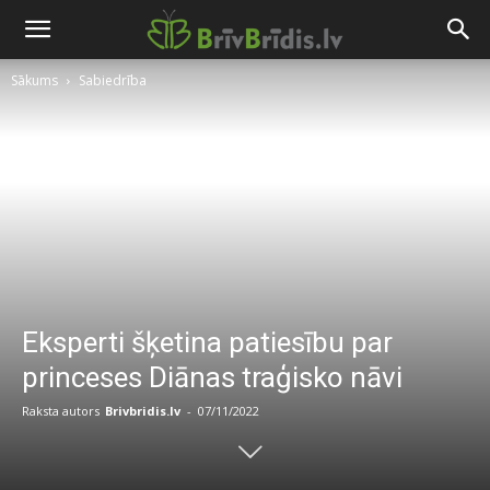
Sākums
Sabiedrība
Eksperti šķetina patiesību par
princeses Diānas traģisko nāvi
Raksta autors
Brivbridis.lv
-
07/11/2022