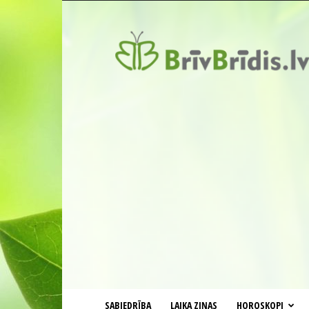
BrīvBrīdis.lv
SABIEDRĪBA
LAIKA ZIŅAS
HOROSKOPI