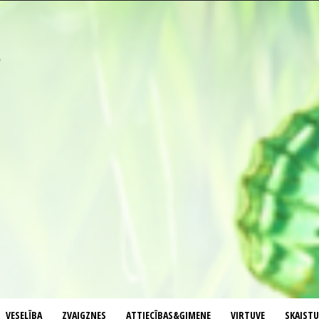
VESELĪBA
ZVAIGZNES
ATTIECĪBAS&ĢIMENE
VIRTUVE
SKAIST