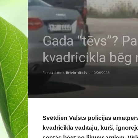
Gada “tēvs”? Pam
kvadricikla bēg
Raksta autors
Brivbridis.lv
-
10/06/2026
Svētdien Valsts policijas amatpe
kvadricikla vadītāju, kurš, ignorēj
centās bēgt no likumsargiem. Vīri