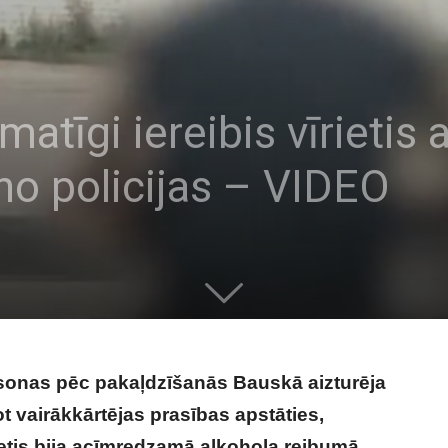
atīgi iereibis vīrietis 
 no policijas – VIDEO
rsonas pēc pakaļdzīšanās Bauskā aizturēja
ot vairākkārtējas prasības apstāties,
etis bija acīmredzamā alkohola reibumā,