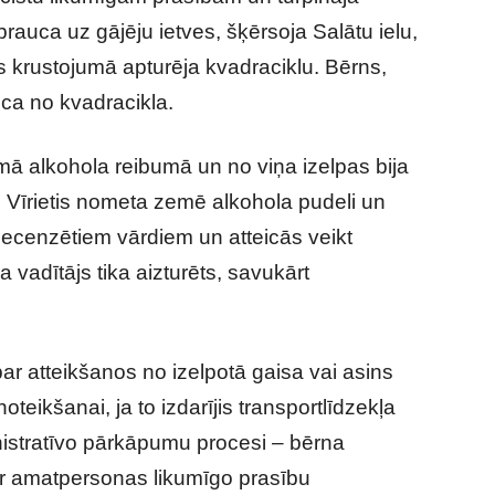
rauca uz gājēju ietves, šķērsoja Salātu ielu,
s krustojumā apturēja kvadraciklu. Bērns,
ēca no kvadracikla.
mā alkohola reibumā un no viņa izelpas bija
 Vīrietis nometa zemē alkohola pudeli un
necenzētiem vārdiem un atteicās veikt
 vadītājs tika aizturēts, savukārt
par atteikšanos no izelpotā gaisa vai asins
eikšanai, ja to izdarījis transportlīdzekļa
nistratīvo pārkāpumu procesi – bērna
r amatpersonas likumīgo prasību