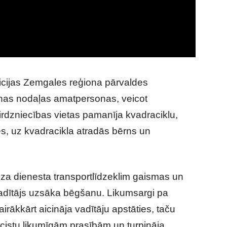
licijas Zemgales reģiona pārvaldes
as nodaļas amatpersonas, veicot
tirdzniecības vietas pamanīja kvadraciklu,
res, uz kvadracikla atradās bērns un
dza dienesta transportlīdzeklim gaismas un
vadītājs uzsāka bēgšanu. Likumsargi pa
airākkārt aicināja vadītāju apstāties, taču
icistu likumīgām prasībām un turpināja