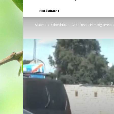
REKLĀMRAKSTI
Sākums
Sabiedrība
Gada “tēvs”? Pamatīgi iereibis 