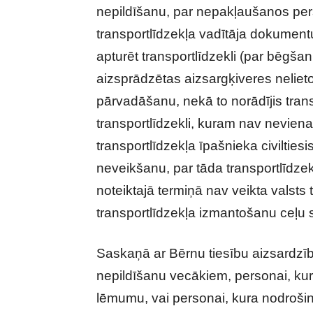
nepildīšanu, par nepakļaušanos pers
transportlīdzekļa vadītāja dokumentus
apturēt transportlīdzekli (par bēgša
aizsprādzētas aizsargķiveres nelieto
pārvadāšanu, nekā to norādījis trans
transportlīdzekli, kuram nav nevie
transportlīdzekļa īpašnieka civiltie
neveikšanu, par tāda transportlīdz
noteiktajā termiņā nav veikta valsts
transportlīdzekļa izmantošanu ceļu s
Saskaņā ar Bērnu tiesību aizsardzī
nepildīšanu vecākiem, personai, kur
lēmumu, vai personai, kura nodrošin