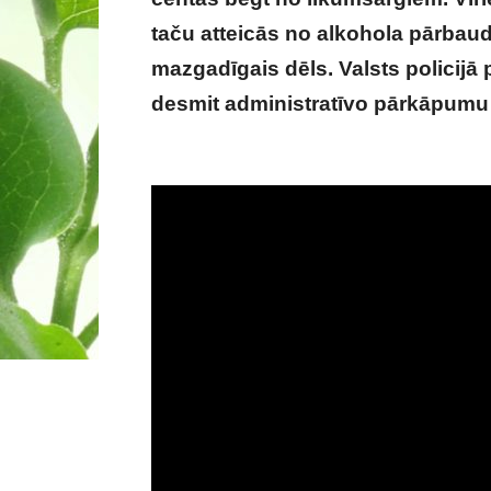
taču atteicās no alkohola pārbaud
mazgadīgais dēls. Valsts policijā 
desmit administratīvo pārkāpumu
vīrietis ar bērnu uz kvadricikla b