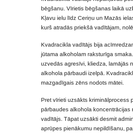
bēgšanu. Vīrietis bēgšanas laikā uzb
Kļavu ielu līdz Ceriņu un Mazās iela
kurš atradās priekšā vadītājam, nol
Kvadracikla vadītājs bija acīmredza
jūtama alkoholam raksturīga smaka.
uzvedās agresīvi, kliedza, lamājās 
alkohola pārbaudi izelpā. Kvadracikla
mazgadīgais zēns nodots mātei.
Pret vīrieti uzsākts kriminālprocess 
pārbaudes alkohola koncentrācijas not
vadītājs. Tāpat uzsākti desmit admi
aprūpes pienākumu nepildīšanu, pa