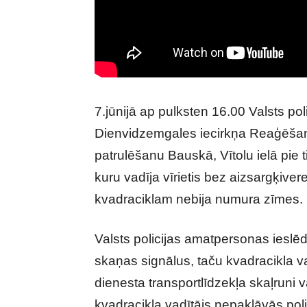
7.jūnijā ap pulksten 16.00 Valsts po
Dienvidzemgales iecirkņa Reaģēšan
patrulēšanu Bauskā, Vītolu ielā pie 
kuru vadīja vīrietis bez aizsargķive
kvadraciklam nebija numura zīmes.
Valsts policijas amatpersonas ieslē
skaņas signālus, taču kvadracikla 
dienesta transportlīdzekļa skaļruni v
kvadracikla vadītājs nepakļāvās pol