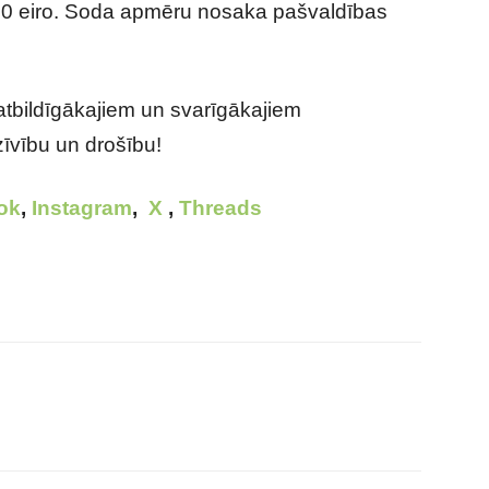
10 eiro. Soda apmēru nosaka pašvaldības
 atbildīgākajiem un svarīgākajiem
īvību un drošību!
ok
,
Instagram
,
X
,
Threads