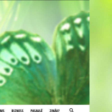
UMS
BIZNESS
PASAULĒ
ZINĀJI?