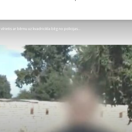
vīrietis ar bērnu uz kvadricikla bēg no policijas...