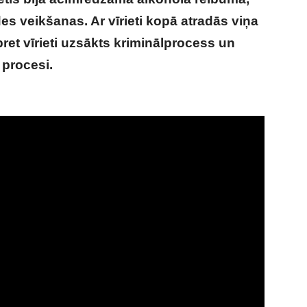
es veikšanas. Ar vīrieti kopā atradās viņa
pret vīrieti uzsākts kriminālprocess un
 procesi.
Gada “tēvs”? Pamatīgi iereibis
ēg no policijas – VIDEO