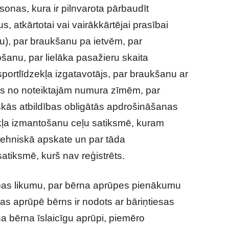
onas, kura ir pilnvarota pārbaudīt
, atkārtotai vai vairākkārtējai prasībai
nu), par braukšanu pa ietvēm, par
šanu, par lielāka pasažieru skaita
portlīdzekļa izgatavotājs, par braukšanu ar
nas no noteiktajām numura zīmēm, par
siskās atbildības obligātās apdrošināšanas
ekļa izmantošanu ceļu satiksmē, kuram
 tehniskā apskate un par tāda
atiksmē, kurš nav reģistrēts.
bas likumu, par bērna aprūpes pienākumu
as aprūpē bērns ir nodots ar bāriņtiesas
a bērna īslaicīgu aprūpi, piemēro